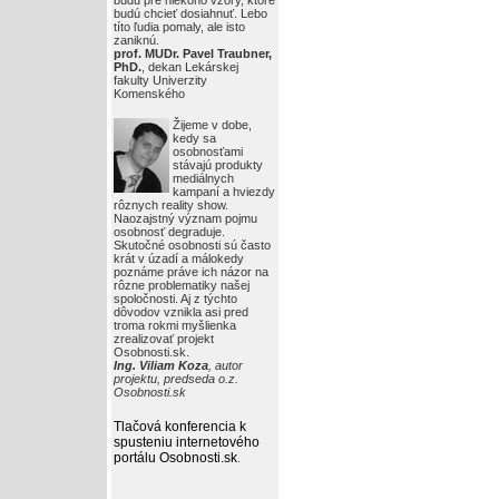
budú pre niekoho vzory, ktoré
budú chcieť dosiahnuť. Lebo
títo ľudia pomaly, ale isto
zaniknú.
prof. MUDr. Pavel Traubner,
PhD.
, dekan Lekárskej
fakulty Univerzity
Komenského
Žijeme v dobe,
kedy sa
osobnosťami
stávajú produkty
mediálnych
kampaní a hviezdy
rôznych reality show.
Naozajstný význam pojmu
osobnosť degraduje.
Skutočné osobnosti sú často
krát v úzadí a málokedy
poznáme práve ich názor na
rôzne problematiky našej
spoločnosti. Aj z týchto
dôvodov vznikla asi pred
troma rokmi myšlienka
zrealizovať projekt
Osobnosti.sk.
Ing. Viliam Koza
, autor
projektu, predseda o.z.
Osobnosti.sk
Tlačová konferencia k
spusteniu internetového
portálu Osobnosti.sk
.