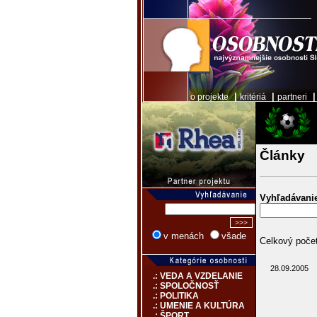
|
|
o projekte
kritériá
partneri
Články
Vyhľadávani
v menách
všade
Celkový počet
28.09.2005
.: VEDA A VZDELANIE
.: SPOLOČNOSŤ
.: POLITIKA
.: UMENIE A KULTÚRA
.: ŠPORT