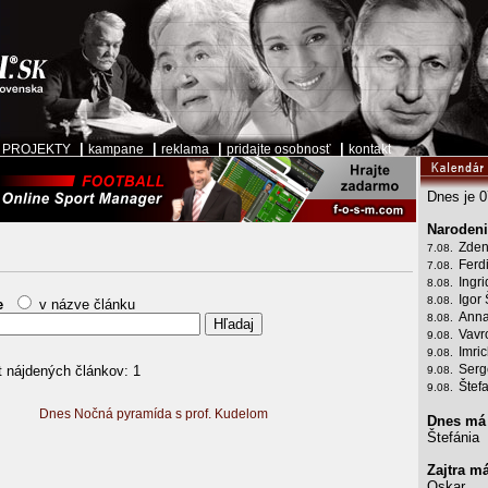
|
|
|
|
|
PROJEKTY
kampane
reklama
pridajte osobnosť
kontakt
Dnes je 0
Narodeni
Zden
7.08.
Ferd
7.08.
Ingr
8.08.
Igor 
8.08.
e
v názve článku
Anna
8.08.
Vavr
9.08.
Imri
9.08.
Serg
 nájdených článkov: 1
9.08.
Štef
9.08.
Dnes Nočná pyramída s prof. Kudelom
Dnes má
Štefánia
Zajtra m
Oskar