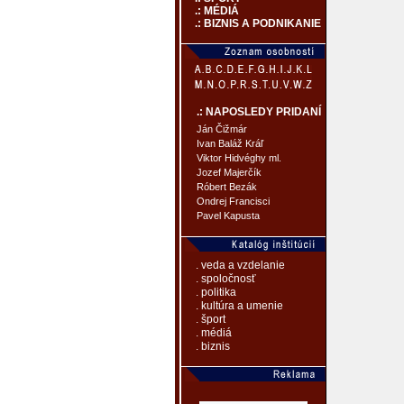
.: MÉDIÁ
.: BIZNIS A PODNIKANIE
.: NAPOSLEDY PRIDANÍ
Ján Čižmár
Ivan Baláž Kráľ
Viktor Hidvéghy ml.
Jozef Majerčík
Róbert Bezák
Ondrej Francisci
Pavel Kapusta
. veda a vzdelanie
. spoločnosť
. politika
. kultúra a umenie
. šport
. médiá
. biznis