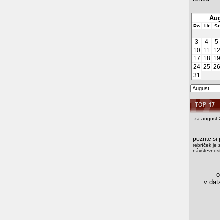
Aug
Po
Ut
St
3
4
5
10
11
12
17
18
19
24
25
26
31
za august 
pozrite s
rebríček je 
návštevnosti
os
v data