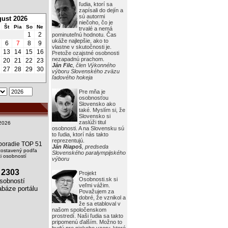
ľudia, ktorí sa
zapísali do dejín a
sú autormi
ust 2026
niečoho, čo je
Št
Pia
So
Ne
trvalé a nemá
1
2
pominuteľnú hodnotu. Čas
ukáže najlepšie, ako to
6
7
8
9
vlastne v skutočnosti je.
13
14
15
16
Pretože ozajstné osobnosti
nezapadnú prachom.
20
21
22
23
Ján Filc
, člen Výkonného
27
28
29
30
výboru Slovenského zväzu
ľadového hokeja
Pre mňa je
osobnosťou
Slovensko ako
také. Myslím si, že
Slovensko si
zaslúži titul
2026
osobnosti. A na Slovensku sú
to ľudia, ktorí nás takto
reprezentujú.
i poradie TOP 51
Ján Riapoš
, predseda
zostavený podľa
Slovenského paralympijského
 osobností
výboru
2303
Projekt
Osobnosti.sk si
obností
veľmi vážim.
báze portálu
Považujem za
dobré, že vznikol a
že sa etabloval v
našom spoločenskom
prostredí. Naši ľudia sa takto
pripomenú ďalším. Možno to