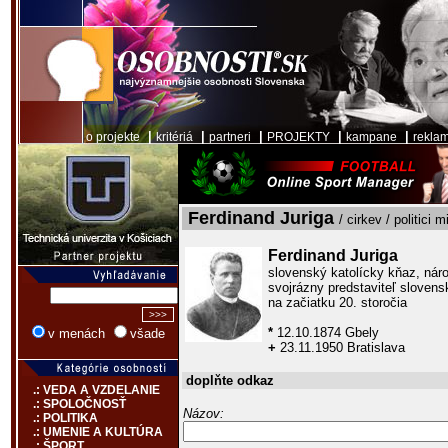
|
|
|
|
|
o projekte
kritériá
partneri
PROJEKTY
kampane
rekla
Ferdinand Juriga
/ cirkev / politici m
Ferdinand Juriga
slovenský katolícky kňaz, národn
svojrázny predstaviteľ sloven
na začiatku 20. storočia
*
12.10.1874 Gbely
v menách
všade
+
23.11.1950 Bratislava
doplňte odkaz
.: VEDA A VZDELANIE
.: SPOLOČNOSŤ
Názov:
.: POLITIKA
.: UMENIE A KULTÚRA
.: ŠPORT