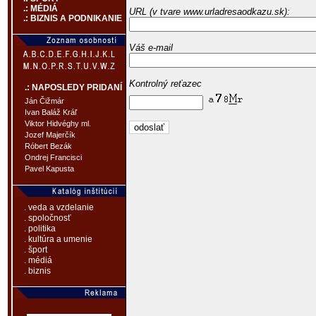
.: MÉDIÁ
URL (v tvare www.urladresaodkazu.sk):
.: BIZNIS A PODNIKANIE
Váš e-mail
Kontrolný reťazec
.: NAPOSLEDY PRIDANÍ
Ján Čižmár
Ivan Baláž Kráľ
Viktor Hidvéghy ml.
Jozef Majerčík
Róbert Bezák
Ondrej Francisci
Pavel Kapusta
. veda a vzdelanie
. spoločnosť
. politika
. kultúra a umenie
. šport
. médiá
. biznis