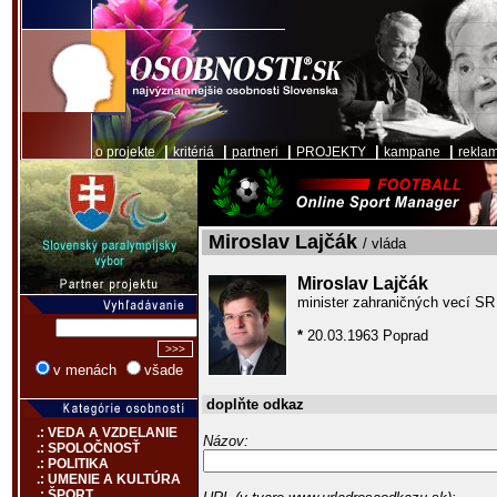
|
|
|
|
|
o projekte
kritériá
partneri
PROJEKTY
kampane
rekla
Miroslav Lajčák
/ vláda
Miroslav Lajčák
minister zahraničných vecí SR
*
20.03.1963 Poprad
v menách
všade
doplňte odkaz
.: VEDA A VZDELANIE
Názov:
.: SPOLOČNOSŤ
.: POLITIKA
.: UMENIE A KULTÚRA
.: ŠPORT