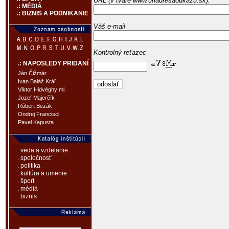
URL (v tvare www.urladresaodkazu.sk):
.: MÉDIÁ
.: BIZNIS A PODNIKANIE
Váš e-mail
Kontrolný reťazec
.: NAPOSLEDY PRIDANÍ
Ján Čižmár
Ivan Baláž Kráľ
Viktor Hidvéghy ml.
Jozef Majerčík
Róbert Bezák
Ondrej Francisci
Pavel Kapusta
. veda a vzdelanie
. spoločnosť
. politika
. kultúra a umenie
. šport
. médiá
. biznis