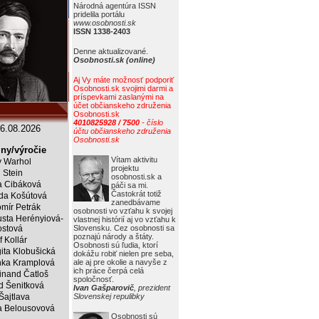
Národná agentúra ISSN
pridelila portálu
www.osobnosti.sk
ISSN 1338-2403
Denne aktualizované.
Osobnosti.sk (online)
Aj Vy máte možnosť podporiť
Osobnosti.sk svojimi darmi a
príspevkami zaslanými na
účet občianskeho združenia
Osobnosti.sk
4010825928 / 7500
- číslo
6.08.2026
účtu občianskeho združenia
Osobnosti.sk
ny/výročie
Vítam aktivitu
 Warhol
projektu
j Stein
osobnosti.sk a
a Cibáková
páči sa mi.
Častokrát totiž
da Košútová
zanedbávame
mír Petrák
osobnosti vo vzťahu k svojej
sta Herényiová-
vlastnej histórií aj vo vzťahu k
ostová
Slovensku. Cez osobnosti sa
poznajú národy a štáty.
f Kollár
Osobnosti sú ľudia, ktorí
ita Klobušická
dokážu robiť nielen pre seba,
ka Kramplová
ale aj pre okolie a navyše z
ich práce čerpá celá
inand Čatloš
spoločnosť.
id Šenitková
Ivan Gašparovič
, prezident
 Šajtlava
Slovenskej repulibky
 Belousovová
Osobnosti sú