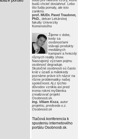
báze portálu
budú pre niekoho vzory, ktoré
budú chcieť dosiahnuť. Lebo
títo ľudia pomaly, ale isto
zaniknú.
prof. MUDr. Pavel Traubner,
PhD.
, dekan Lekárskej
fakulty Univerzity
Komenského
Žijeme v dobe,
kedy sa
osobnosťami
stávajú produkty
mediálnych
kampaní a hviezdy
rôznych reality show.
Naozajstný význam pojmu
osobnosť degraduje.
Skutočné osobnosti sú často
krát v úzadí a málokedy
poznáme práve ich názor na
rôzne problematiky našej
spoločnosti. Aj z týchto
dôvodov vznikla asi pred
troma rokmi myšlienka
zrealizovať projekt
Osobnosti.sk.
Ing. Viliam Koza
, autor
projektu, predseda o.z.
Osobnosti.sk
Tlačová konferencia k
spusteniu internetového
portálu Osobnosti.sk
.