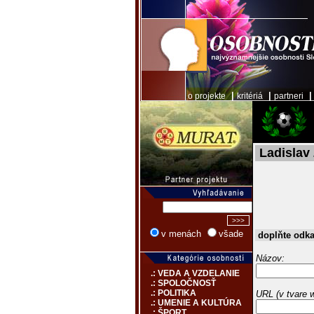
|
|
o projekte
kritériá
partneri
Ladislav
v menách
všade
doplňte odk
Názov:
.: VEDA A VZDELANIE
.: SPOLOČNOSŤ
.: POLITIKA
URL (v tvare 
.: UMENIE A KULTÚRA
.: ŠPORT