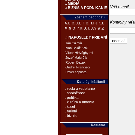
.: MÉDIÁ
Váš e-mail
.: BIZNIS A PODNIKANIE
Kontrolný reť
.: NAPOSLEDY PRIDANÍ
Ján Čižmár
Ivan Baláž Kráľ
Viktor Hidvéghy ml.
Jozef Majerčík
Róbert Bezák
Ondrej Francisci
Pavel Kapusta
. veda a vzdelanie
. spoločnosť
. politika
. kultúra a umenie
. šport
. médiá
. biznis