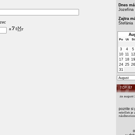
Dnes má
Jozefína
Zajtra m
azec
Štefánia
Aug
Po
Ut
St
3
4
5
10
11
1
17
18
1
24
25
2
31
za august 
pozrite s
rebríček je 
návštevnost
os