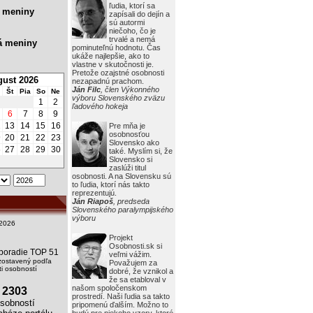
ľudia, ktorí sa
 meniny
zapísali do dejín a
sú autormi
niečoho, čo je
trvalé a nemá
á meniny
pominuteľnú hodnotu. Čas
ukáže najlepšie, ako to
vlastne v skutočnosti je.
Pretože ozajstné osobnosti
ust 2026
nezapadnú prachom.
Ján Filc
, člen Výkonného
Št
Pia
So
Ne
výboru Slovenského zväzu
1
2
ľadového hokeja
6
7
8
9
2
13
14
15
16
Pre mňa je
osobnosťou
9
20
21
22
23
Slovensko ako
6
27
28
29
30
také. Myslím si, že
Slovensko si
zaslúži titul
osobnosti. A na Slovensku sú
to ľudia, ktorí nás takto
reprezentujú.
Ján Riapoš
, predseda
Slovenského paralympijského
výboru
2026
Projekt
Osobnosti.sk si
i poradie TOP 51
veľmi vážim.
zostavený podľa
Považujem za
i osobností
dobré, že vznikol a
že sa etabloval v
našom spoločenskom
2303
prostredí. Naši ľudia sa takto
obností
pripomenú ďalším. Možno to