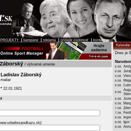
|
|
|
|
|
PROJEKTY
kampane
reklama
pridajte osobnosť
kontakt
Dnes je 0
Narodeni
 Záborský
/ výtvarné umenie
Andy
6.08.
Jura
6.08.
Ladislav Záborský
Vier
6.08.
maliar
Mag
6.08.
Ľubo
6.08.
*
22.01.1921
Augu
6.08.
Star
az
Joze
6.08.
Marg
6.08.
Zden
7.08.
Ferd
7.08.
Ingr
8.08.
Igor
www.urladresaodkazu.sk):
8.08.
Anna
8.08.