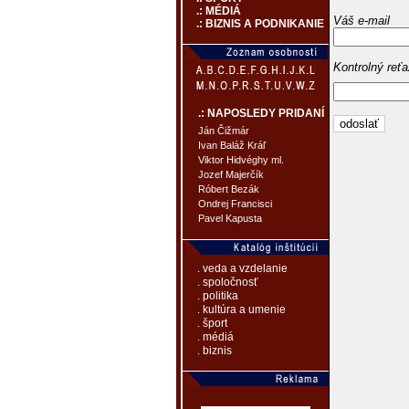
.: MÉDIÁ
Váš e-mail
.: BIZNIS A PODNIKANIE
Kontrolný reť
.: NAPOSLEDY PRIDANÍ
Ján Čižmár
Ivan Baláž Kráľ
Viktor Hidvéghy ml.
Jozef Majerčík
Róbert Bezák
Ondrej Francisci
Pavel Kapusta
. veda a vzdelanie
. spoločnosť
. politika
. kultúra a umenie
. šport
. médiá
. biznis