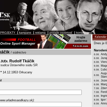
|
|
|
|
|
PROJEKTY
kampane
reklama
pridajte osobnosť
kontakt
Dnes je 0
Narodeni
káčik
/ súdnictvo
Andy
6.08.
Jura
6.08.
Rudolf Tkáčik
JUDr.
Vier
6.08.
sudca Ústavného súdu SR
Mag
6.08.
Ľubo
6.08.
*
14.12.1953 Orkucany
Augu
6.08.
Star
az
Joze
6.08.
Marg
6.08.
Zden
7.08.
Ferd
7.08.
Ingr
8.08.
Igor
www.urladresaodkazu.sk):
8.08.
Anna
8.08.