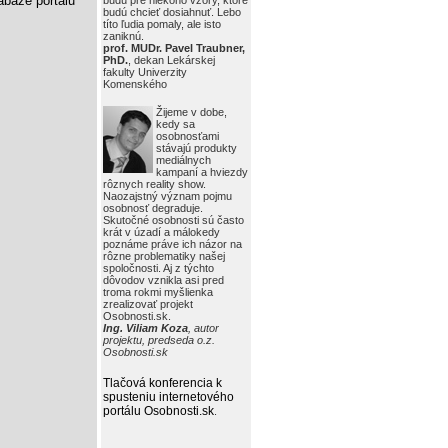
báze portálu
budú pre niekoho vzory, ktoré
budú chcieť dosiahnuť. Lebo
títo ľudia pomaly, ale isto
zaniknú.
prof. MUDr. Pavel Traubner,
PhD.
, dekan Lekárskej
fakulty Univerzity
Komenského
Žijeme v dobe,
kedy sa
osobnosťami
stávajú produkty
mediálnych
kampaní a hviezdy
rôznych reality show.
Naozajstný význam pojmu
osobnosť degraduje.
Skutočné osobnosti sú často
krát v úzadí a málokedy
poznáme práve ich názor na
rôzne problematiky našej
spoločnosti. Aj z týchto
dôvodov vznikla asi pred
troma rokmi myšlienka
zrealizovať projekt
Osobnosti.sk.
Ing. Viliam Koza
, autor
projektu, predseda o.z.
Osobnosti.sk
Tlačová konferencia k
spusteniu internetového
portálu Osobnosti.sk
.