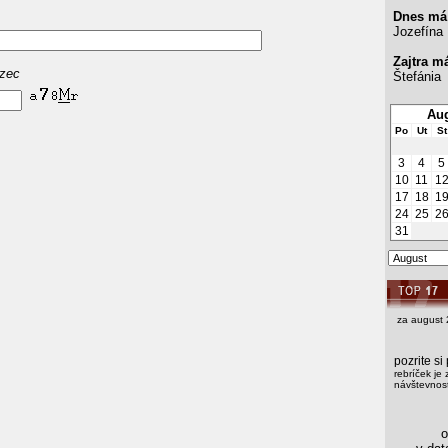
Dnes má
Jozefína
Zajtra m
azec
Štefánia
Aug
Po
Ut
St
3
4
5
10
11
1
17
18
1
24
25
2
31
za august 
pozrite s
rebríček je 
návštevnost
os