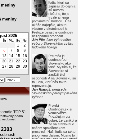
ľudia, ktorí sa
 meniny
zapísali do dejín a
sú autormi
niečoho, čo je
trvalé a nemá
á meniny
pominuteľnú hodnotu. Čas
ukáže najlepšie, ako to
vlastne v skutočnosti je.
Pretože ozajstné osobnosti
ust 2026
nezapadnú prachom.
Ján Filc
, člen Výkonného
Št
Pia
So
Ne
výboru Slovenského zväzu
1
2
ľadového hokeja
6
7
8
9
2
13
14
15
16
Pre mňa je
osobnosťou
9
20
21
22
23
Slovensko ako
6
27
28
29
30
také. Myslím si, že
Slovensko si
zaslúži titul
osobnosti. A na Slovensku sú
to ľudia, ktorí nás takto
reprezentujú.
Ján Riapoš
, predseda
Slovenského paralympijského
výboru
2026
Projekt
Osobnosti.sk si
i poradie TOP 51
veľmi vážim.
zostavený podľa
Považujem za
i osobností
dobré, že vznikol a
že sa etabloval v
našom spoločenskom
2303
prostredí. Naši ľudia sa takto
obností
pripomenú ďalším. Možno to