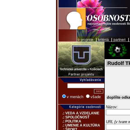
|
|
o projekte
kritériá
partneri
Rudolf T
v menách
všade
doplňte odk
Názov:
.: VEDA A VZDELANIE
.: SPOLOČNOSŤ
.: POLITIKA
URL (v tvare 
.: UMENIE A KULTÚRA
.: ŠPORT