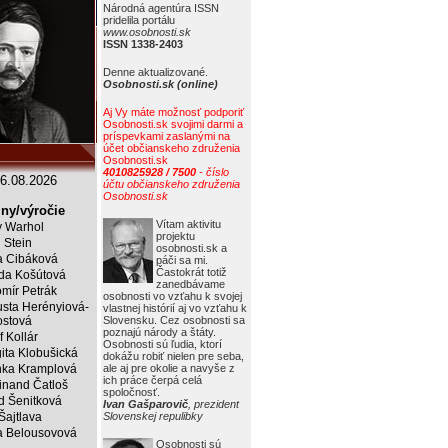
Národná agentúra ISSN
pridelila portálu
www.osobnosti.sk
ISSN 1338-2403
Denne aktualizované.
Osobnosti.sk (online)
Aj Vy máte možnosť podporiť
Osobnosti.sk svojimi darmi a
príspevkami zaslanými na
účet občianskeho združenia
Osobnosti.sk
4010825928 / 7500
- číslo
6.08.2026
účtu občianskeho združenia
Osobnosti.sk
ny/výročie
Vítam aktivitu
 Warhol
projektu
j Stein
osobnosti.sk a
a Cibáková
páči sa mi.
Častokrát totiž
da Košútová
zanedbávame
mír Petrák
osobnosti vo vzťahu k svojej
sta Herényiová-
vlastnej histórií aj vo vzťahu k
ostová
Slovensku. Cez osobnosti sa
poznajú národy a štáty.
f Kollár
Osobnosti sú ľudia, ktorí
ita Klobušická
dokážu robiť nielen pre seba,
ka Kramplová
ale aj pre okolie a navyše z
ich práce čerpá celá
inand Čatloš
spoločnosť.
id Šenitková
Ivan Gašparovič
, prezident
 Šajtlava
Slovenskej repulibky
 Belousovová
Osobnosti sú