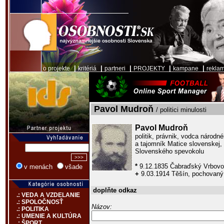
|
|
|
|
|
o projekte
kritériá
partneri
PROJEKTY
kampane
rekla
Pavol Mudroň
/ politici minulosti
Pavol Mudroň
politik, právnik, vodca národné
a tajomník Matice slovenskej,
Slovenského spevokolu
*
9.12.1835 Čabraďský Vrbov
v menách
všade
+
9.03.1914 Těšín, pochovaný
doplňte odkaz
.: VEDA A VZDELANIE
.: SPOLOČNOSŤ
Názov:
.: POLITIKA
.: UMENIE A KULTÚRA
.: ŠPORT