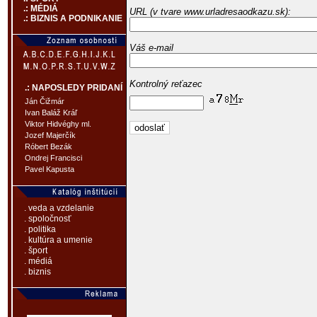
.: MÉDIÁ
URL (v tvare www.urladresaodkazu.sk):
.: BIZNIS A PODNIKANIE
Váš e-mail
Kontrolný reťazec
.: NAPOSLEDY PRIDANÍ
Ján Čižmár
Ivan Baláž Kráľ
Viktor Hidvéghy ml.
Jozef Majerčík
Róbert Bezák
Ondrej Francisci
Pavel Kapusta
. veda a vzdelanie
. spoločnosť
. politika
. kultúra a umenie
. šport
. médiá
. biznis