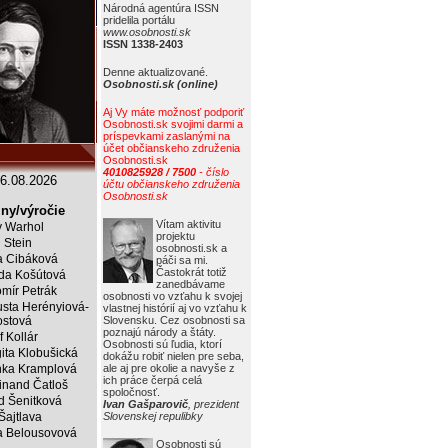
Národná agentúra ISSN
pridelila portálu
www.osobnosti.sk
ISSN 1338-2403
Denne aktualizované.
Osobnosti.sk (online)
Aj Vy máte možnosť podporiť
Osobnosti.sk svojimi darmi a
príspevkami zaslanými na
účet občianskeho združenia
Osobnosti.sk
4010825928 / 7500
- číslo
6.08.2026
účtu občianskeho združenia
Osobnosti.sk
ny/výročie
Vítam aktivitu
 Warhol
projektu
j Stein
osobnosti.sk a
a Cibáková
páči sa mi.
Častokrát totiž
da Košútová
zanedbávame
mír Petrák
osobnosti vo vzťahu k svojej
sta Herényiová-
vlastnej histórií aj vo vzťahu k
ostová
Slovensku. Cez osobnosti sa
poznajú národy a štáty.
f Kollár
Osobnosti sú ľudia, ktorí
ita Klobušická
dokážu robiť nielen pre seba,
ka Kramplová
ale aj pre okolie a navyše z
ich práce čerpá celá
inand Čatloš
spoločnosť.
id Šenitková
Ivan Gašparovič
, prezident
 Šajtlava
Slovenskej repulibky
 Belousovová
Osobnosti sú