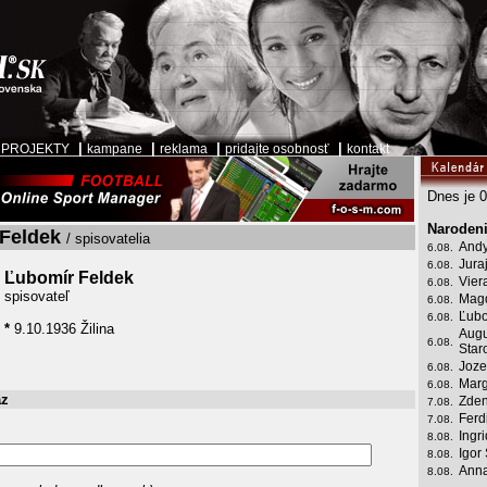
|
|
|
|
|
PROJEKTY
kampane
reklama
pridajte osobnosť
kontakt
Dnes je 0
Narodeni
Feldek
/ spisovatelia
Andy
6.08.
Jura
6.08.
Ľubomír Feldek
Vier
6.08.
spisovateľ
Mag
6.08.
Ľubo
6.08.
*
9.10.1936 Žilina
Augu
6.08.
Star
Joze
6.08.
Marg
6.08.
az
Zden
7.08.
Ferd
7.08.
Ingr
8.08.
Igor
8.08.
Anna
8.08.