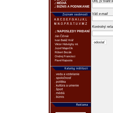
URL (v tvare 
.: MÉDIÁ
.: BIZNIS A PODNIKANIE
Váš e-mail
Kontrolný reť
.: NAPOSLEDY PRIDANÍ
Ján Čižmár
Ivan Baláž Kráľ
Viktor Hidvéghy ml.
Jozef Majerčík
Róbert Bezák
Ondrej Francisci
Pavel Kapusta
. veda a vzdelanie
. spoločnosť
. politika
. kultúra a umenie
. šport
. médiá
. biznis