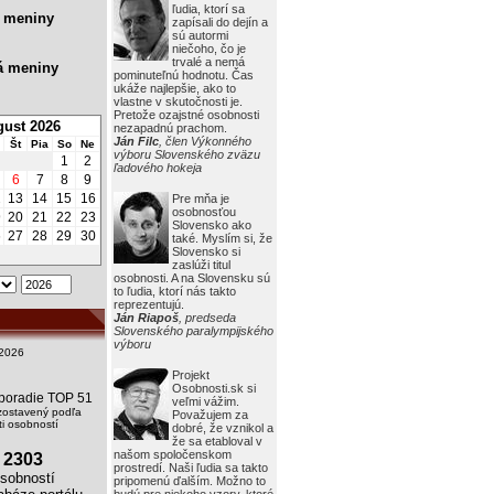
ľudia, ktorí sa
 meniny
zapísali do dejín a
sú autormi
niečoho, čo je
trvalé a nemá
á meniny
pominuteľnú hodnotu. Čas
ukáže najlepšie, ako to
vlastne v skutočnosti je.
Pretože ozajstné osobnosti
ust 2026
nezapadnú prachom.
Ján Filc
, člen Výkonného
Št
Pia
So
Ne
výboru Slovenského zväzu
1
2
ľadového hokeja
6
7
8
9
2
13
14
15
16
Pre mňa je
osobnosťou
9
20
21
22
23
Slovensko ako
6
27
28
29
30
také. Myslím si, že
Slovensko si
zaslúži titul
osobnosti. A na Slovensku sú
to ľudia, ktorí nás takto
reprezentujú.
Ján Riapoš
, predseda
Slovenského paralympijského
výboru
2026
Projekt
Osobnosti.sk si
i poradie TOP 51
veľmi vážim.
zostavený podľa
Považujem za
i osobností
dobré, že vznikol a
že sa etabloval v
našom spoločenskom
2303
prostredí. Naši ľudia sa takto
obností
pripomenú ďalším. Možno to