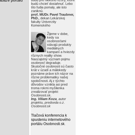
báze portálu
budú pre niekoho vzory, ktoré
budú chcieť dosiahnuť. Lebo
títo ľudia pomaly, ale isto
zaniknú.
prof. MUDr. Pavel Traubner,
PhD.
, dekan Lekárskej
fakulty Univerzity
Komenského
Žijeme v dobe,
kedy sa
osobnosťami
stávajú produkty
mediálnych
kampaní a hviezdy
rôznych reality show.
Naozajstný význam pojmu
osobnosť degraduje.
Skutočné osobnosti sú často
krát v úzadí a málokedy
poznáme práve ich názor na
rôzne problematiky našej
spoločnosti. Aj z týchto
dôvodov vznikla asi pred
troma rokmi myšlienka
zrealizovať projekt
Osobnosti.sk.
Ing. Viliam Koza
, autor
projektu, predseda o.z.
Osobnosti.sk
Tlačová konferencia k
spusteniu internetového
portálu Osobnosti.sk
.