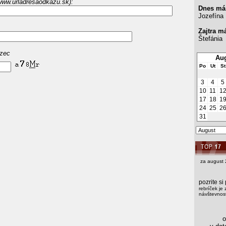
www.urladresaodkazu.sk):
Dnes má
Jozefína
Zajtra m
Štefánia
azec
Aug
Po
Ut
St
3
4
5
10
11
1
17
18
1
24
25
2
31
za august 
pozrite s
rebríček je 
návštevnost
os