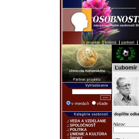
|
|
o projekte
kritériá
partneri
Ľubomír 
v menách
všade
doplňte odk
.: VEDA A VZDELANIE
Názov:
.: SPOLOČNOSŤ
.: POLITIKA
.: UMENIE A KULTÚRA
.: ŠPORT