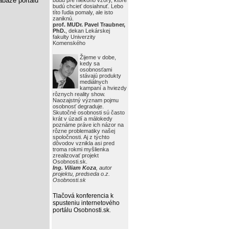
báze portálu
budú pre niekoho vzory, ktoré
budú chcieť dosiahnuť. Lebo
títo ľudia pomaly, ale isto
zaniknú.
prof. MUDr. Pavel Traubner,
PhD.
, dekan Lekárskej
fakulty Univerzity
Komenského
Žijeme v dobe,
kedy sa
osobnosťami
stávajú produkty
mediálnych
kampaní a hviezdy
rôznych reality show.
Naozajstný význam pojmu
osobnosť degraduje.
Skutočné osobnosti sú často
krát v úzadí a málokedy
poznáme práve ich názor na
rôzne problematiky našej
spoločnosti. Aj z týchto
dôvodov vznikla asi pred
troma rokmi myšlienka
zrealizovať projekt
Osobnosti.sk.
Ing. Viliam Koza
, autor
projektu, predseda o.z.
Osobnosti.sk
Tlačová konferencia k
spusteniu internetového
portálu Osobnosti.sk
.