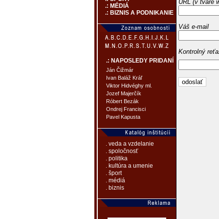
URL (v tvare 
.: MÉDIÁ
.: BIZNIS A PODNIKANIE
Váš e-mail
Kontrolný reť
.: NAPOSLEDY PRIDANÍ
Ján Čižmár
Ivan Baláž Kráľ
Viktor Hidvéghy ml.
Jozef Majerčík
Róbert Bezák
Ondrej Francisci
Pavel Kapusta
. veda a vzdelanie
. spoločnosť
. politika
. kultúra a umenie
. šport
. médiá
. biznis