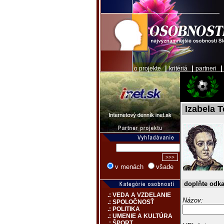
|
|
o projekte
kritériá
partneri
Izabela T
v menách
všade
doplňte odk
.: VEDA A VZDELANIE
Názov:
.: SPOLOČNOSŤ
.: POLITIKA
.: UMENIE A KULTÚRA
.: ŠPORT