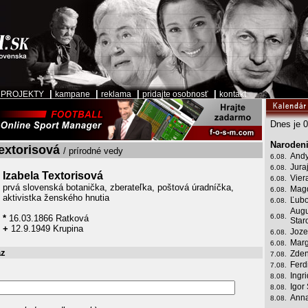
|
|
|
|
|
PROJEKTY
kampane
reklama
pridajte osobnosť
kontakt
Dnes je 0
Narodeni
extorisová
/ prírodné vedy
Andy
6.08.
Jura
6.08.
Izabela Textorisová
Vier
6.08.
prvá slovenská botanička, zberateľka, poštová úradníčka,
Mag
6.08.
aktivistka ženského hnutia
Ľubo
6.08.
Augu
6.08.
*
16.03.1866 Ratková
Star
+
12.9.1949 Krupina
Joze
6.08.
Marg
6.08.
az
Zden
7.08.
Ferd
7.08.
Ingr
8.08.
Igor
8.08.
Anna
8.08.