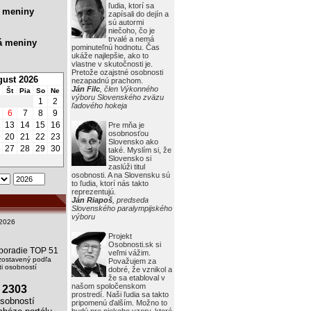
ľudia, ktorí sa
 meniny
zapísali do dejín a
sú autormi
niečoho, čo je
trvalé a nemá
á meniny
pominuteľnú hodnotu. Čas
ukáže najlepšie, ako to
vlastne v skutočnosti je.
Pretože ozajstné osobnosti
ust 2026
nezapadnú prachom.
Ján Filc
, člen Výkonného
Št
Pia
So
Ne
výboru Slovenského zväzu
1
2
ľadového hokeja
6
7
8
9
2
13
14
15
16
Pre mňa je
osobnosťou
9
20
21
22
23
Slovensko ako
6
27
28
29
30
také. Myslím si, že
Slovensko si
zaslúži titul
osobnosti. A na Slovensku sú
to ľudia, ktorí nás takto
reprezentujú.
Ján Riapoš
, predseda
Slovenského paralympijského
výboru
2026
Projekt
Osobnosti.sk si
i poradie TOP 51
veľmi vážim.
zostavený podľa
Považujem za
i osobností
dobré, že vznikol a
že sa etabloval v
našom spoločenskom
2303
prostredí. Naši ľudia sa takto
obností
pripomenú ďalším. Možno to