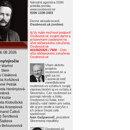
Národná agentúra ISSN
pridelila portálu
www.osobnosti.sk
ISSN 1338-2403
Denne aktualizované.
Osobnosti.sk (online)
Aj Vy máte možnosť podporiť
Osobnosti.sk svojimi darmi a
príspevkami zaslanými na
účet občianskeho združenia
Osobnosti.sk
4010825928 / 7500
- číslo
6.08.2026
účtu občianskeho združenia
Osobnosti.sk
ny/výročie
Vítam aktivitu
 Warhol
projektu
j Stein
osobnosti.sk a
a Cibáková
páči sa mi.
Častokrát totiž
da Košútová
zanedbávame
mír Petrák
osobnosti vo vzťahu k svojej
sta Herényiová-
vlastnej histórií aj vo vzťahu k
ostová
Slovensku. Cez osobnosti sa
poznajú národy a štáty.
f Kollár
Osobnosti sú ľudia, ktorí
ita Klobušická
dokážu robiť nielen pre seba,
ka Kramplová
ale aj pre okolie a navyše z
ich práce čerpá celá
inand Čatloš
spoločnosť.
id Šenitková
Ivan Gašparovič
, prezident
 Šajtlava
Slovenskej repulibky
 Belousovová
Osobnosti sú