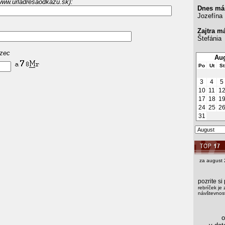
www.urladresaodkazu.sk):
Dnes má
Jozefína
Zajtra m
Štefánia
azec
Aug
Po
Ut
St
3
4
5
10
11
1
17
18
1
24
25
2
31
za august 
pozrite s
rebríček je 
návštevnost
os