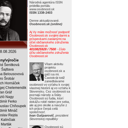
Národná agentúra ISSN
pridelila portálu
www.osobnosti.sk
ISSN 1338-2403
Denne aktualizované.
Osobnosti.sk (online)
Aj Vy máte možnosť podporiť
Osobnosti.sk svojimi darmi a
príspevkami zaslanými na
účet občianskeho združenia
Osobnosti.sk
4010825928 / 7500
- číslo
8.08.2026
účtu občianskeho združenia
Osobnosti.sk
ny/výročie
Vítam aktivitu
rid Šenitková
projektu
r Šajtlava
osobnosti.sk a
a Belousovová
páči sa mi.
Častokrát totiž
ro Šrobár
zanedbávame
ich Hornáček
osobnosti vo vzťahu k svojej
gej Chelemendik
vlastnej histórií aj vo vzťahu k
Slovensku. Cez osobnosti sa
fan Gráf
poznajú národy a štáty.
zló Nagy
Osobnosti sú ľudia, ktorí
dimír Ferko
dokážu robiť nielen pre seba,
ale aj pre okolie a navyše z
uslav Chňoupek
ich práce čerpá celá
dimír Mináč
spoločnosť.
oslav Rejda
Ivan Gašparovič
, prezident
Slovenskej repulibky
 Kalinčiak
 Marták
Osobnosti sú