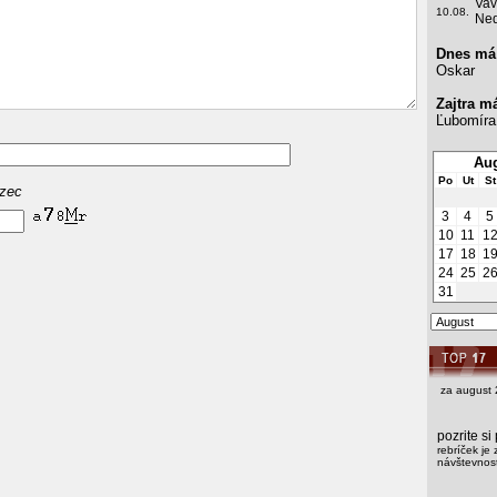
Vav
10.08.
Ned
Dnes má
Oskar
Zajtra m
Ľubomíra
Aug
Po
Ut
St
azec
3
4
5
10
11
1
17
18
1
24
25
2
31
za august 
pozrite s
rebríček je 
návštevnost