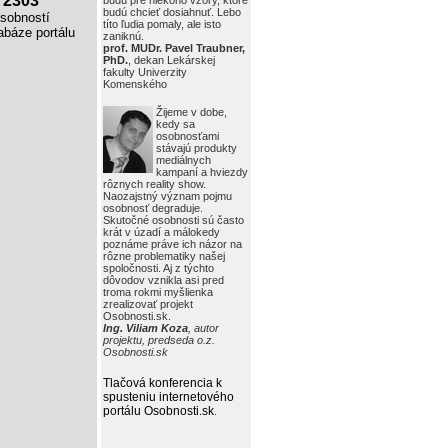
2303
budú pre niekoho vzory, ktoré
budú chcieť dosiahnuť. Lebo
obností
títo ľudia pomaly, ale isto
báze portálu
zaniknú.
prof. MUDr. Pavel Traubner,
PhD.
, dekan Lekárskej
fakulty Univerzity
Komenského
Žijeme v dobe,
kedy sa
osobnosťami
stávajú produkty
mediálnych
kampaní a hviezdy
rôznych reality show.
Naozajstný význam pojmu
osobnosť degraduje.
Skutočné osobnosti sú často
krát v úzadí a málokedy
poznáme práve ich názor na
rôzne problematiky našej
spoločnosti. Aj z týchto
dôvodov vznikla asi pred
troma rokmi myšlienka
zrealizovať projekt
Osobnosti.sk.
Ing. Viliam Koza
, autor
projektu, predseda o.z.
Osobnosti.sk
Tlačová konferencia k
spusteniu internetového
portálu Osobnosti.sk
.