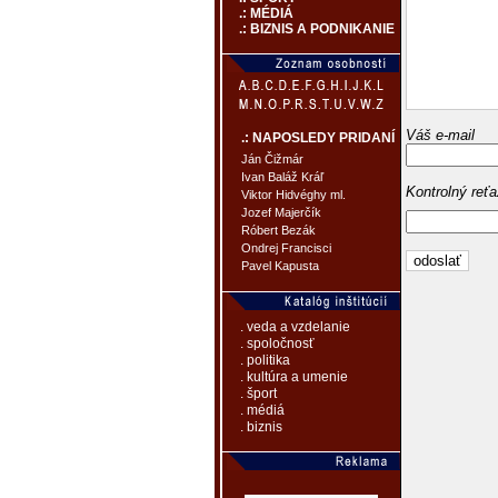
.: MÉDIÁ
.: BIZNIS A PODNIKANIE
Váš e-mail
.: NAPOSLEDY PRIDANÍ
Ján Čižmár
Ivan Baláž Kráľ
Kontrolný reť
Viktor Hidvéghy ml.
Jozef Majerčík
Róbert Bezák
Ondrej Francisci
Pavel Kapusta
. veda a vzdelanie
. spoločnosť
. politika
. kultúra a umenie
. šport
. médiá
. biznis