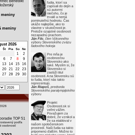
rinec Benedikt
ľudia, ktorí sa
ožerský
zapísali do dejín a
sú autormi
niečoho, čo je
 meniny
trvalé a nemá
pominuteľnú hodnotu. Čas
ukáže najlepšie, ako to
á meniny
vlastne v skutočnosti je.
Pretože ozajstné osobnosti
nezapadnú prachom.
Ján Filc
, člen Výkonného
výboru Slovenského zväzu
ust 2026
ľadového hokeja
Št
Pia
So
Ne
1
2
Pre mňa je
osobnosťou
6
7
8
9
Slovensko ako
2
13
14
15
16
také. Myslím si, že
9
20
21
22
23
Slovensko si
zaslúži titul
6
27
28
29
30
osobnosti. A na Slovensku sú
to ľudia, ktorí nás takto
reprezentujú.
Ján Riapoš
, predseda
Slovenského paralympijského
výboru
Projekt
2026
Osobnosti.sk si
veľmi vážim.
Považujem za
dobré, že vznikol a
i poradie TOP 51
že sa etabloval v
zostavený podľa
našom spoločenskom
i osobností
prostredí. Naši ľudia sa takto
pripomenú ďalším. Možno to