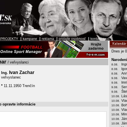
|
|
|
|
|
PROJEKTY
kampane
reklama
pridajte osobnosť
kontakt
Dnes je 0
Narodeni
har
/ veľvyslanci
Ing
8.08.
Igo
8.08.
Ivan Zachar
Ing.
Ann
8.08.
veľvyslanec
Vav
9.08.
Imr
9.08.
*
11.11.1950 Trenčín
Ser
9.08.
Šte
9.08.
Lás
10.08.
Vla
10.08.
o opravte informácie
Boh
10.08.
Vla
10.08.
Mir
10.08.
Ján
10.08.
Ján
10.08.