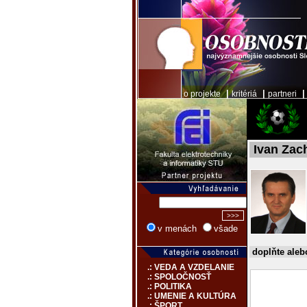
|
|
o projekte
kritériá
partneri
Ivan Zac
v menách
všade
doplňte aleb
.: VEDA A VZDELANIE
.: SPOLOČNOSŤ
.: POLITIKA
.: UMENIE A KULTÚRA
.: ŠPORT