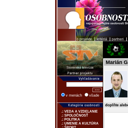
|
|
o projekte
kritériá
partneri
Marián G
v menách
všade
doplňte aleb
.: VEDA A VZDELANIE
.: SPOLOČNOSŤ
.: POLITIKA
.: UMENIE A KULTÚRA
.: ŠPORT