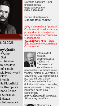
Národná agentúra ISSN
pridelila portálu
www.osobnosti.sk
ISSN 1338-2403
Denne aktualizované.
Osobnosti.sk (online)
Aj Vy máte možnosť podporiť
Osobnosti.sk svojimi darmi a
príspevkami zaslanými na
účet občianskeho združenia
Osobnosti.sk
4010825928 / 7500
- číslo
6.08.2026
účtu občianskeho združenia
Osobnosti.sk
ny/výročie
Vítam aktivitu
 Warhol
projektu
j Stein
osobnosti.sk a
a Cibáková
páči sa mi.
Častokrát totiž
da Košútová
zanedbávame
mír Petrák
osobnosti vo vzťahu k svojej
sta Herényiová-
vlastnej histórií aj vo vzťahu k
ostová
Slovensku. Cez osobnosti sa
poznajú národy a štáty.
f Kollár
Osobnosti sú ľudia, ktorí
ita Klobušická
dokážu robiť nielen pre seba,
ka Kramplová
ale aj pre okolie a navyše z
ich práce čerpá celá
inand Čatloš
spoločnosť.
id Šenitková
Ivan Gašparovič
, prezident
 Šajtlava
Slovenskej repulibky
 Belousovová
Osobnosti sú