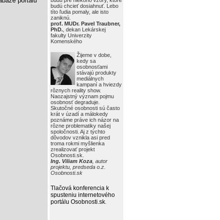
báze portálu
budú pre niekoho vzory, ktoré
budú chcieť dosiahnuť. Lebo
títo ľudia pomaly, ale isto
zaniknú.
prof. MUDr. Pavel Traubner,
PhD.
, dekan Lekárskej
fakulty Univerzity
Komenského
Žijeme v dobe,
kedy sa
osobnosťami
stávajú produkty
mediálnych
kampaní a hviezdy
rôznych reality show.
Naozajstný význam pojmu
osobnosť degraduje.
Skutočné osobnosti sú často
krát v úzadí a málokedy
poznáme práve ich názor na
rôzne problematiky našej
spoločnosti. Aj z týchto
dôvodov vznikla asi pred
troma rokmi myšlienka
zrealizovať projekt
Osobnosti.sk.
Ing. Viliam Koza
, autor
projektu, predseda o.z.
Osobnosti.sk
Tlačová konferencia k
spusteniu internetového
portálu Osobnosti.sk
.