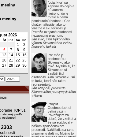
ľudia, ktorí sa
 meniny
zapísali do dejín a
sú autormi
niečoho, čo je
trvalé a nemá
á meniny
pominuteľnú hodnotu. Čas
ukáže najlepšie, ako to
vlastne v skutočnosti je.
Pretože ozajstné osobnosti
ust 2026
nezapadnú prachom.
Ján Filc
, člen Výkonného
Št
Pia
So
Ne
výboru Slovenského zväzu
1
2
ľadového hokeja
6
7
8
9
2
13
14
15
16
Pre mňa je
osobnosťou
9
20
21
22
23
Slovensko ako
6
27
28
29
30
také. Myslím si, že
Slovensko si
zaslúži titul
osobnosti. A na Slovensku sú
to ľudia, ktorí nás takto
reprezentujú.
Ján Riapoš
, predseda
Slovenského paralympijského
výboru
2026
Projekt
Osobnosti.sk si
i poradie TOP 51
veľmi vážim.
zostavený podľa
Považujem za
i osobností
dobré, že vznikol a
že sa etabloval v
našom spoločenskom
2303
prostredí. Naši ľudia sa takto
obností
pripomenú ďalším. Možno to