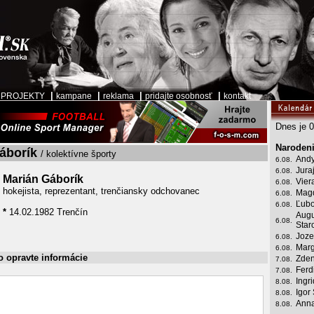
|
|
|
|
|
PROJEKTY
kampane
reklama
pridajte osobnosť
kontakt
Dnes je 0
Narodeni
áborík
/ kolektívne športy
Andy
6.08.
Jura
6.08.
Marián Gáborík
Vier
6.08.
hokejista, reprezentant, trenčiansky odchovanec
Mag
6.08.
Ľubo
6.08.
*
14.02.1982 Trenčín
Augu
6.08.
Star
Joze
6.08.
Marg
6.08.
o opravte informácie
Zden
7.08.
Ferd
7.08.
Ingr
8.08.
Igor
8.08.
Anna
8.08.