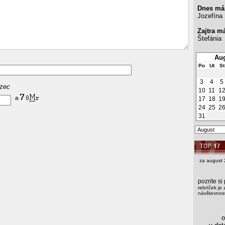
Dnes má
Jozefína
Zajtra m
Štefánia
Aug
Po
Ut
St
3
4
5
azec
10
11
1
17
18
1
24
25
2
31
za august 
pozrite s
rebríček je 
návštevnost
os