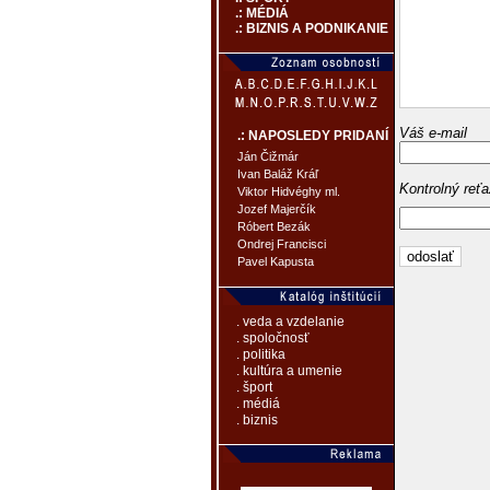
.: MÉDIÁ
.: BIZNIS A PODNIKANIE
Váš e-mail
.: NAPOSLEDY PRIDANÍ
Ján Čižmár
Ivan Baláž Kráľ
Kontrolný reť
Viktor Hidvéghy ml.
Jozef Majerčík
Róbert Bezák
Ondrej Francisci
Pavel Kapusta
. veda a vzdelanie
. spoločnosť
. politika
. kultúra a umenie
. šport
. médiá
. biznis