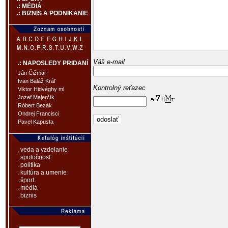
.: MÉDIÁ
.: BIZNIS A PODNIKANIE
Váš e-mail
.: NAPOSLEDY PRIDANÍ
Ján Čižmár
Ivan Baláž Kráľ
Kontrolný reťazec
Viktor Hidvéghy ml.
Jozef Majerčík
Róbert Bezák
Ondrej Francisci
Pavel Kapusta
. veda a vzdelanie
. spoločnosť
. politika
. kultúra a umenie
. šport
. médiá
. biznis