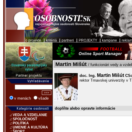
|
|
|
|
|
o projekte
kritériá
partneri
PROJEKTY
kampane
rekla
Martin Mišút
/ funkcionári vedy a vzde
Martin Mišút
doc. Ing.
CSc
rektor Trnavskej univerzity v 
v menách
všade
doplňte alebo opravte informácie
.: VEDA A VZDELANIE
.: SPOLOČNOSŤ
.: POLITIKA
.: UMENIE A KULTÚRA
.: ŠPORT