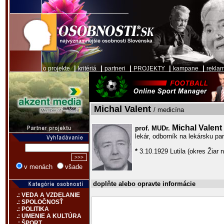
|
|
|
|
|
o projekte
kritériá
partneri
PROJEKTY
kampane
rekla
Michal Valent
/ medicína
Michal Valent
prof. MUDr.
lekár, odborník na lekársku pa
*
3.10.1929 Lutila (okres Žiar
v menách
všade
doplňte alebo opravte informácie
.: VEDA A VZDELANIE
.: SPOLOČNOSŤ
.: POLITIKA
.: UMENIE A KULTÚRA
.: ŠPORT