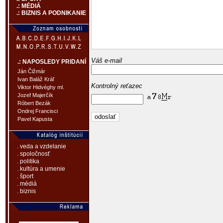
.: MÉDIÁ
.: BIZNIS A PODNIKANIE
Váš e-mail
.: NAPOSLEDY PRIDANÍ
Ján Čižmár
Ivan Baláž Kráľ
Kontrolný reťazec
Viktor Hidvéghy ml.
Jozef Majerčík
Róbert Bezák
Ondrej Francisci
Pavel Kapusta
. veda a vzdelanie
. spoločnosť
. politika
. kultúra a umenie
. šport
. médiá
. biznis