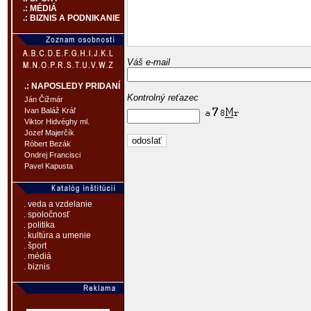
.: MÉDIÁ
.: BIZNIS A PODNIKANIE
Váš e-mail
.: NAPOSLEDY PRIDANÍ
Kontrolný reťazec
Ján Čižmár
Ivan Baláž Kráľ
Viktor Hidvéghy ml.
Jozef Majerčík
Róbert Bezák
Ondrej Francisci
Pavel Kapusta
. veda a vzdelanie
. spoločnosť
. politika
. kultúra a umenie
. šport
. médiá
. biznis