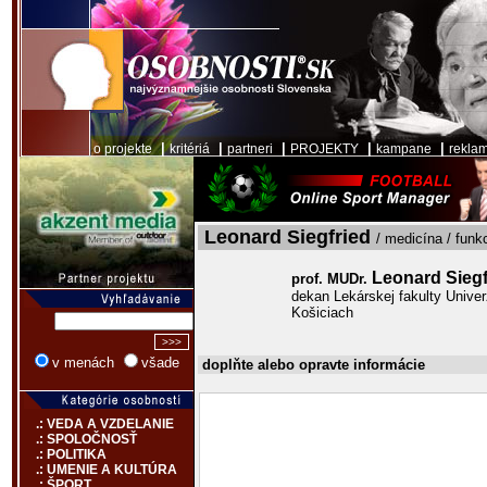
|
|
|
|
|
o projekte
kritériá
partneri
PROJEKTY
kampane
rekla
Leonard Siegfried
/ medicína / funk
Leonard Sieg
prof. MUDr.
dekan Lekárskej fakulty Univer
Košiciach
v menách
všade
doplňte alebo opravte informácie
.: VEDA A VZDELANIE
.: SPOLOČNOSŤ
.: POLITIKA
.: UMENIE A KULTÚRA
.: ŠPORT