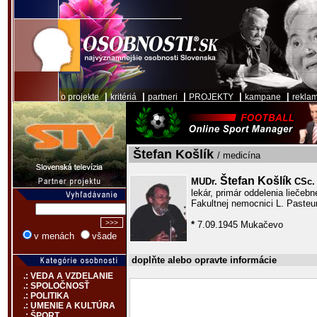
|
|
|
|
|
o projekte
kritériá
partneri
PROJEKTY
kampane
rekla
Štefan Košlík
/ medicína
Štefan Košlík
MUDr.
CSc.
lekár, primár oddelenia liečebn
Fakultnej nemocnici L. Pasteu
*
7.09.1945 Mukačevo
v menách
všade
doplňte alebo opravte informácie
.: VEDA A VZDELANIE
.: SPOLOČNOSŤ
.: POLITIKA
.: UMENIE A KULTÚRA
.: ŠPORT