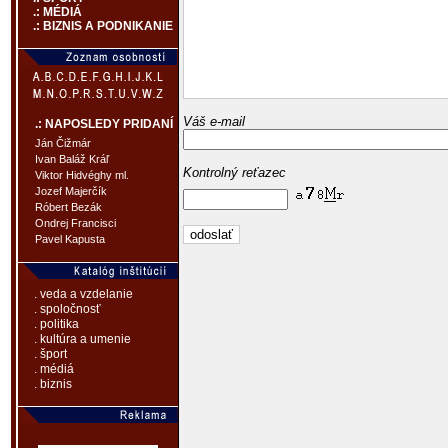
.: MÉDIÁ
.: BIZNIS A PODNIKANIE
Váš e-mail
.: NAPOSLEDY PRIDANÍ
Ján Čižmár
Ivan Baláž Kráľ
Kontrolný reťazec
Viktor Hidvéghy ml.
Jozef Majerčík
Róbert Bezák
Ondrej Francisci
Pavel Kapusta
. veda a vzdelanie
. spoločnosť
. politika
. kultúra a umenie
. šport
. médiá
. biznis