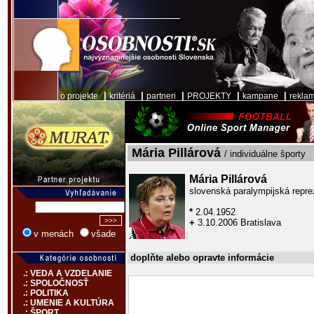
|
|
|
|
|
o projekte
kritériá
partneri
PROJEKTY
kampane
rekla
Mária Pillárová
/ individuálne športy
Mária Pillárová
slovenská paralympijská repre
*
2.04.1952
+
3.10.2006 Bratislava
v menách
všade
doplňte alebo opravte informácie
.: VEDA A VZDELANIE
.: SPOLOČNOSŤ
.: POLITIKA
.: UMENIE A KULTÚRA
.: ŠPORT