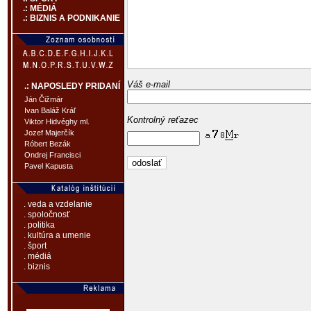
.: MÉDIÁ
.: BIZNIS A PODNIKANIE
Váš e-mail
.: NAPOSLEDY PRIDANÍ
Ján Čižmár
Ivan Baláž Kráľ
Kontrolný reťazec
Viktor Hidvéghy ml.
Jozef Majerčík
Róbert Bezák
Ondrej Francisci
Pavel Kapusta
. veda a vzdelanie
. spoločnosť
. politika
. kultúra a umenie
. šport
. médiá
. biznis