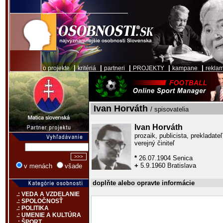
|
|
|
|
|
o projekte
kritériá
partneri
PROJEKTY
kampane
rekla
Ivan Horváth
/ spisovatelia
Ivan Horváth
prozaik, publicista, prekladate
verejný činiteľ
*
26.07.1904 Senica
+
5.9.1960 Bratislava
v menách
všade
doplňte alebo opravte informácie
.: VEDA A VZDELANIE
.: SPOLOČNOSŤ
.: POLITIKA
.: UMENIE A KULTÚRA
.: ŠPORT