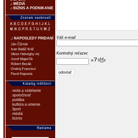
.: MÉDIÁ
.: BIZNIS A PODNIKANIE
Váš e-mail
.: NAPOSLEDY PRIDANÍ
Ján Čižmár
Ivan Baláž Kráľ
Kontrolný reťazec
Viktor Hidvéghy ml.
Jozef Majerčík
Róbert Bezák
Ondrej Francisci
Pavel Kapusta
. veda a vzdelanie
. spoločnosť
. politika
. kultúra a umenie
. šport
. médiá
. biznis