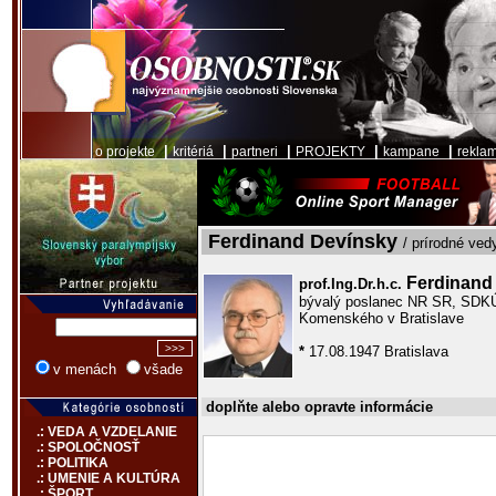
|
|
|
|
|
o projekte
kritériá
partneri
PROJEKTY
kampane
rekla
Ferdinand Devínsky
/ prírodné ved
Ferdinand
prof.Ing.Dr.h.c.
bývalý poslanec NR SR, SDKÚ-
Komenského v Bratislave
*
17.08.1947 Bratislava
v menách
všade
doplňte alebo opravte informácie
.: VEDA A VZDELANIE
.: SPOLOČNOSŤ
.: POLITIKA
.: UMENIE A KULTÚRA
.: ŠPORT