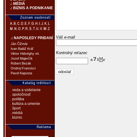
.: MÉDIÁ
.: BIZNIS A PODNIKANIE
Váš e-mail
.: NAPOSLEDY PRIDANÍ
Ján Čižmár
Ivan Baláž Kráľ
Kontrolný reťazec
Viktor Hidvéghy ml.
Jozef Majerčík
Róbert Bezák
Ondrej Francisci
Pavel Kapusta
. veda a vzdelanie
. spoločnosť
. politika
. kultúra a umenie
. šport
. médiá
. biznis