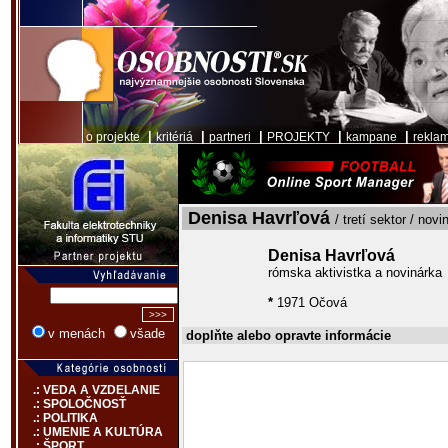
|
|
|
|
|
o projekte
kritériá
partneri
PROJEKTY
kampane
rekla
Denisa Havrľová
/ tretí sektor / novin
Denisa Havrľová
rómska aktivistka a novinárka
*
1971 Očová
v menách
všade
doplňte alebo opravte informácie
.: VEDA A VZDELANIE
.: SPOLOČNOSŤ
.: POLITIKA
.: UMENIE A KULTÚRA
.: ŠPORT