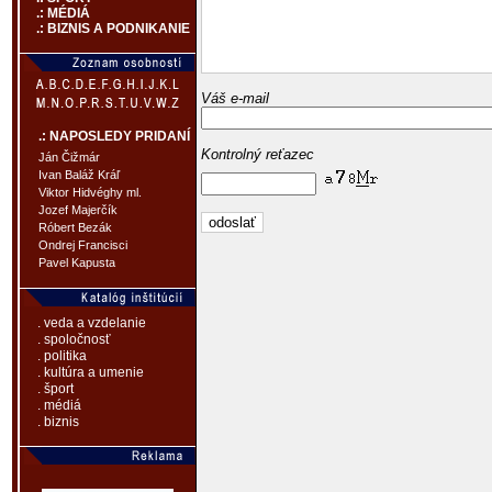
.: MÉDIÁ
.: BIZNIS A PODNIKANIE
Váš e-mail
.: NAPOSLEDY PRIDANÍ
Kontrolný reťazec
Ján Čižmár
Ivan Baláž Kráľ
Viktor Hidvéghy ml.
Jozef Majerčík
Róbert Bezák
Ondrej Francisci
Pavel Kapusta
. veda a vzdelanie
. spoločnosť
. politika
. kultúra a umenie
. šport
. médiá
. biznis