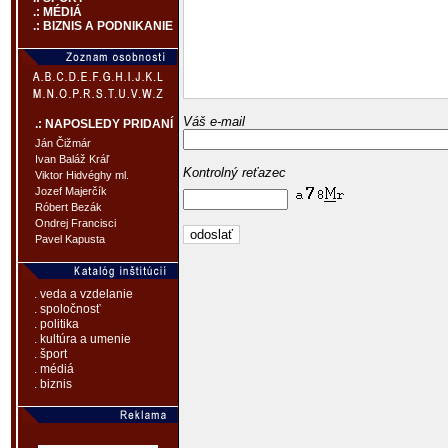
.: MÉDIÁ
.: BIZNIS A PODNIKANIE
Váš e-mail
.: NAPOSLEDY PRIDANÍ
Ján Čižmár
Ivan Baláž Kráľ
Kontrolný reťazec
Viktor Hidvéghy ml.
Jozef Majerčík
Róbert Bezák
Ondrej Francisci
Pavel Kapusta
. veda a vzdelanie
. spoločnosť
. politika
. kultúra a umenie
. šport
. médiá
. biznis