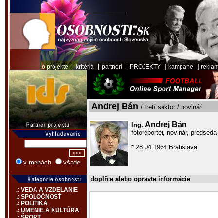
|
|
|
|
|
o projekte
kritériá
partneri
PROJEKTY
kampane
rekla
Andrej Bán
/ tretí sektor / novinári
Andrej Bán
Ing.
fotoreportér, novinár, predsed
*
28.04.1964 Bratislava
v menách
všade
doplňte alebo opravte informácie
.: VEDA A VZDELANIE
.: SPOLOČNOSŤ
.: POLITIKA
.: UMENIE A KULTÚRA
.: ŠPORT