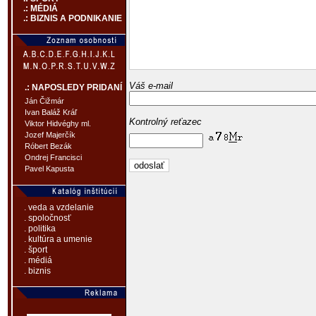
.: MÉDIÁ
.: BIZNIS A PODNIKANIE
Váš e-mail
.: NAPOSLEDY PRIDANÍ
Ján Čižmár
Ivan Baláž Kráľ
Kontrolný reťazec
Viktor Hidvéghy ml.
Jozef Majerčík
Róbert Bezák
Ondrej Francisci
Pavel Kapusta
. veda a vzdelanie
. spoločnosť
. politika
. kultúra a umenie
. šport
. médiá
. biznis