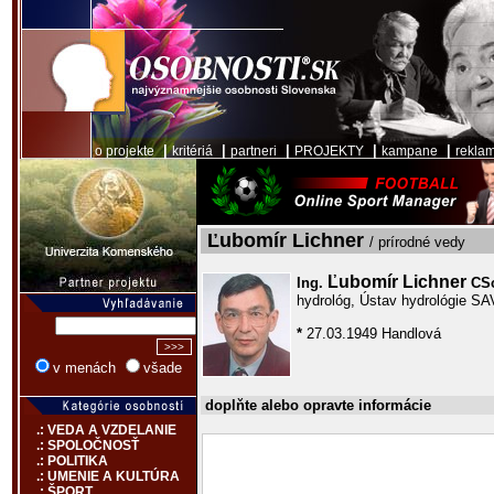
|
|
|
|
|
o projekte
kritériá
partneri
PROJEKTY
kampane
rekla
Ľubomír Lichner
/ prírodné vedy
Ľubomír Lichner
Ing.
CS
hydrológ, Ústav hydrológie SA
*
27.03.1949 Handlová
v menách
všade
doplňte alebo opravte informácie
.: VEDA A VZDELANIE
.: SPOLOČNOSŤ
.: POLITIKA
.: UMENIE A KULTÚRA
.: ŠPORT