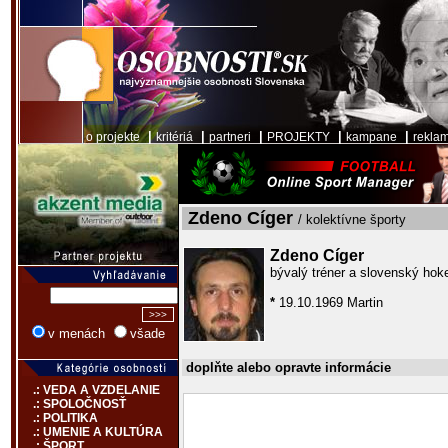
|
|
|
|
|
o projekte
kritériá
partneri
PROJEKTY
kampane
rekla
Zdeno Cíger
/ kolektívne športy
Zdeno Cíger
bývalý tréner a slovenský hok
*
19.10.1969 Martin
v menách
všade
doplňte alebo opravte informácie
.: VEDA A VZDELANIE
.: SPOLOČNOSŤ
.: POLITIKA
.: UMENIE A KULTÚRA
.: ŠPORT