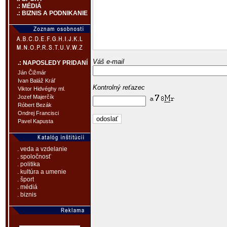
.: MÉDIÁ
.: BIZNIS A PODNIKANIE
Váš e-mail
.: NAPOSLEDY PRIDANÍ
Ján Čižmár
Ivan Baláž Kráľ
Kontrolný reťazec
Viktor Hidvéghy ml.
Jozef Majerčík
Róbert Bezák
Ondrej Francisci
Pavel Kapusta
. veda a vzdelanie
. spoločnosť
. politika
. kultúra a umenie
. šport
. médiá
. biznis