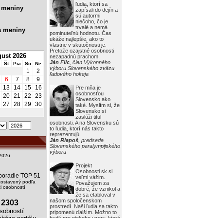
ľudia, ktorí sa
 meniny
zapísali do dejín a
sú autormi
niečoho, čo je
trvalé a nemá
á meniny
pominuteľnú hodnotu. Čas
ukáže najlepšie, ako to
vlastne v skutočnosti je.
Pretože ozajstné osobnosti
ust 2026
nezapadnú prachom.
Ján Filc
, člen Výkonného
Št
Pia
So
Ne
výboru Slovenského zväzu
1
2
ľadového hokeja
6
7
8
9
13
14
15
16
Pre mňa je
osobnosťou
20
21
22
23
Slovensko ako
27
28
29
30
také. Myslím si, že
Slovensko si
zaslúži titul
osobnosti. A na Slovensku sú
to ľudia, ktorí nás takto
reprezentujú.
Ján Riapoš
, predseda
Slovenského paralympijského
výboru
2026
Projekt
Osobnosti.sk si
i poradie TOP 51
veľmi vážim.
zostavený podľa
Považujem za
 osobností
dobré, že vznikol a
že sa etabloval v
našom spoločenskom
2303
prostredí. Naši ľudia sa takto
obností
pripomenú ďalším. Možno to