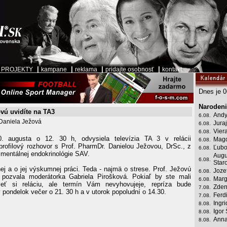
|
|
|
|
|
PROJEKTY
kampane
reklama
pridajte osobnosť
kontakt
Dnes je 0
Narodeni
vú uvidíte na TA3
Andy
6.08.
Daniela Ježová
Juraj
6.08.
Vier
6.08.
. augusta o 12. 30 h, odvysiela televízia TA 3 v relácii
Magd
6.08.
ofilový rozhovor s Prof. PharmDr. Danielou Ježovou, DrSc., z
Ľubo
6.08.
imentálnej endokrinológie SAV.
Augu
6.08.
Star
ej a o jej výskumnej práci. Teda - najmä o strese. Prof. Ježovú
Jozef
6.08.
pozvala moderátorka Gabriela Pirošková. Pokiaľ by ste mali
Marg
6.08.
ieť si reláciu, ale termín Vám nevyhovujeje, repríza bude
Zden
7.08.
 pondelok večer o 21. 30 h a v utorok popoludní o 14.30.
Ferd
7.08.
Ingr
8.08.
Igor 
8.08.
Anna
8.08.