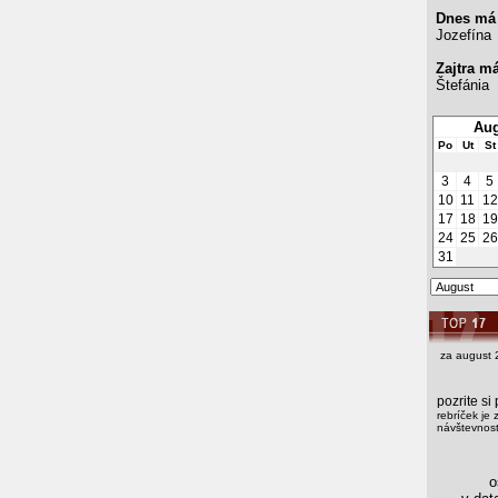
Dnes má
Jozefína
Zajtra m
Štefánia
Aug
Po
Ut
St
3
4
5
10
11
12
17
18
19
24
25
26
31
za august 
pozrite s
rebríček je 
návštevnosti
os