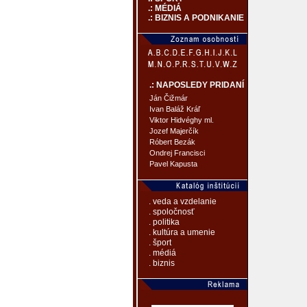
.: MÉDIÁ
.: BIZNIS A PODNIKANIE
.: NAPOSLEDY PRIDANÍ
Ján Čižmár
Ivan Baláž Kráľ
Viktor Hidvéghy ml.
Jozef Majerčík
Róbert Bezák
Ondrej Francisci
Pavel Kapusta
. veda a vzdelanie
. spoločnosť
. politika
. kultúra a umenie
. šport
. médiá
. biznis