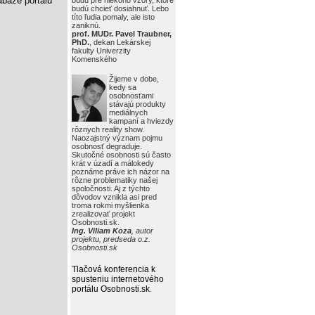
báze portálu
budú pre niekoho vzory, ktoré
budú chcieť dosiahnuť. Lebo
títo ľudia pomaly, ale isto
zaniknú.
prof. MUDr. Pavel Traubner,
PhD.
, dekan Lekárskej
fakulty Univerzity
Komenského
Žijeme v dobe,
kedy sa
osobnosťami
stávajú produkty
mediálnych
kampaní a hviezdy
rôznych reality show.
Naozajstný význam pojmu
osobnosť degraduje.
Skutočné osobnosti sú často
krát v úzadí a málokedy
poznáme práve ich názor na
rôzne problematiky našej
spoločnosti. Aj z týchto
dôvodov vznikla asi pred
troma rokmi myšlienka
zrealizovať projekt
Osobnosti.sk.
Ing. Viliam Koza
, autor
projektu, predseda o.z.
Osobnosti.sk
Tlačová konferencia k
spusteniu internetového
portálu Osobnosti.sk
.