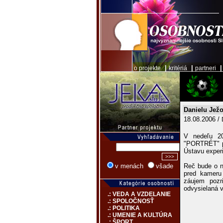
|
|
o projekte
kritériá
partneri
Danielu Ježo
18.08.2006 /
V nedeľu 20
"PORTRÉT" pr
Ústavu exper
Reč bude o n
v menách
všade
pred kameru 
záujem pozr
odvysielaná v
.: VEDA A VZDELANIE
.: SPOLOČNOSŤ
.: POLITIKA
.: UMENIE A KULTÚRA
.: ŠPORT