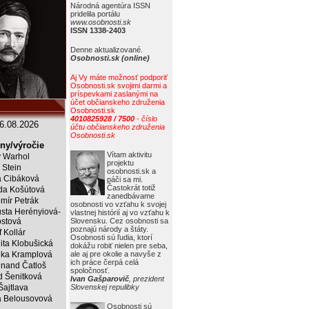
Národná agentúra ISSN
pridelila portálu
www.osobnosti.sk
ISSN 1338-2403
Denne aktualizované.
Osobnosti.sk (online)
Aj Vy máte možnosť podporiť
Osobnosti.sk svojimi darmi a
príspevkami zaslanými na
účet občianskeho združenia
Osobnosti.sk
4010825928 / 7500
- číslo
6.08.2026
účtu občianskeho združenia
Osobnosti.sk
ny/výročie
Vítam aktivitu
 Warhol
projektu
 Stein
osobnosti.sk a
a Cibáková
páči sa mi.
Častokrát totiž
a Košútová
zanedbávame
mír Petrák
osobnosti vo vzťahu k svojej
sta Herényiová-
vlastnej histórií aj vo vzťahu k
ostová
Slovensku. Cez osobnosti sa
poznajú národy a štáty.
 Kollár
Osobnosti sú ľudia, ktorí
ita Klobušická
dokážu robiť nielen pre seba,
ka Kramplová
ale aj pre okolie a navyše z
ich práce čerpá celá
inand Čatloš
spoločnosť.
id Šenitková
Ivan Gašparovič
, prezident
Šajtlava
Slovenskej repulibky
 Belousovová
Osobnosti sú