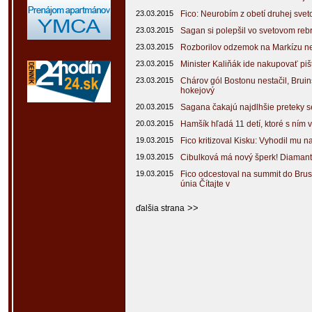
23.03.2015
Fico: Neurobím z obetí druhej sveto
23.03.2015
Sagan si polepšil vo svetovom rebr
23.03.2015
Rozborilov odzemok na Markízu nest
23.03.2015
Minister Kaliňák ide nakupovať piš
23.03.2015
Chárov gól Bostonu nestačil, Bruin
hokejový
20.03.2015
Sagana čakajú najdlhšie preteky 
20.03.2015
Hamšík hľadá 11 detí, ktoré s ním 
19.03.2015
Fico kritizoval Kisku: Vyhodil mu n
19.03.2015
Cibulková má nový šperk! Diamant
19.03.2015
Fico odcestoval na summit do Bru
únia Čítajte v
>>
ďalšia strana