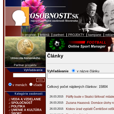
|
|
|
|
|
o projekte
kritériá
partneri
PROJEKTY
kampane
rekla
Články
Vyhľadávanie
v názve článku
v menách
všade
Celkový počet nájdených článkov: 15804
26.03.2015
Pálffy bude v Skalici šéfovať mlá
.: VEDA A VZDELANIE
26.03.2015
Zuzana Haasová: Domáce úlohy ro
.: SPOLOČNOSŤ
.: POLITIKA
26.03.2015
Kiskov úrad vyplatil Čentéšovi o
.: UMENIE A KULTÚRA
.: ŠPORT