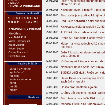
26.03.2015
Fico: Nesúhlasím s presunom regu
.: MÉDIÁ
štátov do Bruse
.: BIZNIS A PODNIKANIE
26.03.2015
Kiska prehovoril k mladým. Toto i
26.03.2015
Fico poslal jasný odkaz Ukrajine 
26.03.2015
Pád Siete potvrdzuje ďalší priesk
26.03.2015
Kiskova kancelária vyplatila Čenté
.: NAPOSLEDY PRIDANÍ
25.03.2015
A. KISKA: Na vzdelávaní žiakov sa
Ján Čižmár
Ivan Baláž Kráľ
25.03.2015
Prečo ŠtB sledovala Gašparoviča? P
Viktor Hidvéghy ml.
25.03.2015
Halák mal v nájazdoch veľkú smolu, 
Jozef Majerčík
http://spo
Róbert Bezák
25.03.2015
Jožo Ráž šokoval slovenský národ
Ondrej Francisci
Voda, čo ma dr
Pavel Kapusta
24.03.2015
Višňovský už trénuje s tímom, jeho 
24.03.2015
Napätie v Tinkoff-Saxo: Šéf Tiňkov 
. veda a vzdelanie
. spoločnosť
24.03.2015
Z SDKÚ odišli ďalší, Frešo verí v 
. politika
23.03.2015
Herec Peter Kočiš odtajňuje divok
. kultúra a umenie
zachránila herecká
. šport
. médiá
23.03.2015
Hossa proti Hästenu s gólom
. biznis
23.03.2015
Chárov gól Bostonu nestačil, Detro
23.03.2015
Fico: Poradcovia tlačia Kisku do p
23.03.2015
Markíza si strieľa zo Studenkovej: 