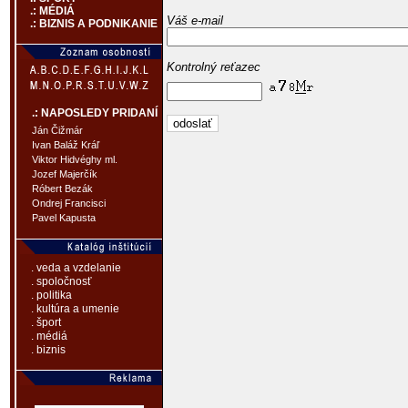
.: MÉDIÁ
Váš e-mail
.: BIZNIS A PODNIKANIE
Kontrolný reťazec
.: NAPOSLEDY PRIDANÍ
Ján Čižmár
Ivan Baláž Kráľ
Viktor Hidvéghy ml.
Jozef Majerčík
Róbert Bezák
Ondrej Francisci
Pavel Kapusta
. veda a vzdelanie
. spoločnosť
. politika
. kultúra a umenie
. šport
. médiá
. biznis