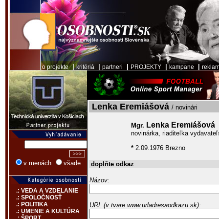
|
|
|
|
|
o projekte
kritériá
partneri
PROJEKTY
kampane
rekla
Lenka Eremiášová
/ novinári
Lenka Eremiášová
Mgr.
novinárka, riaditeľka vydavate
*
2.09.1976 Brezno
v menách
všade
doplňte odkaz
Názov:
.: VEDA A VZDELANIE
.: SPOLOČNOSŤ
.: POLITIKA
URL (v tvare www.urladresaodkazu.sk):
.: UMENIE A KULTÚRA
.: ŠPORT