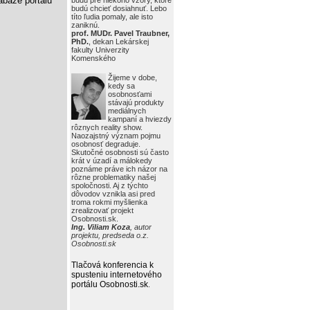
báze portálu
budú pre niekoho vzory, ktoré
budú chcieť dosiahnuť. Lebo
títo ľudia pomaly, ale isto
zaniknú.
prof. MUDr. Pavel Traubner,
PhD.
, dekan Lekárskej
fakulty Univerzity
Komenského
Žijeme v dobe,
kedy sa
osobnosťami
stávajú produkty
mediálnych
kampaní a hviezdy
rôznych reality show.
Naozajstný význam pojmu
osobnosť degraduje.
Skutočné osobnosti sú často
krát v úzadí a málokedy
poznáme práve ich názor na
rôzne problematiky našej
spoločnosti. Aj z týchto
dôvodov vznikla asi pred
troma rokmi myšlienka
zrealizovať projekt
Osobnosti.sk.
Ing. Viliam Koza
, autor
projektu, predseda o.z.
Osobnosti.sk
Tlačová konferencia k
spusteniu internetového
portálu Osobnosti.sk
.