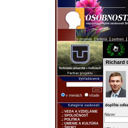
|
|
o projekte
kritériá
partneri
Richard 
v menách
všade
doplňte odk
.: VEDA A VZDELANIE
Názov:
.: SPOLOČNOSŤ
.: POLITIKA
.: UMENIE A KULTÚRA
.: ŠPORT