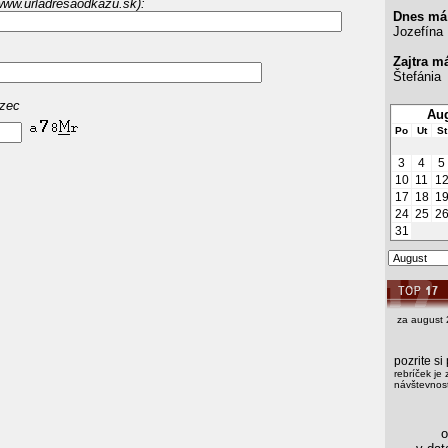
www.urladresaodkazu.sk):
Dnes má
Jozefína
Zajtra m
Štefánia
azec
Aug
Po
Ut
St
3
4
5
10
11
1
17
18
1
24
25
2
31
za august 
pozrite s
rebríček je 
návštevnost
os