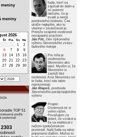
ľudia, ktorí sa
 meniny
zapísali do dejín a
sú autormi
niečoho, čo je
trvalé a nemá
á meniny
pominuteľnú hodnotu. Čas
ukáže najlepšie, ako to
vlastne v skutočnosti je.
Pretože ozajstné osobnosti
ust 2026
nezapadnú prachom.
Ján Filc
, člen Výkonného
Št
Pia
So
Ne
výboru Slovenského zväzu
1
2
ľadového hokeja
6
7
8
9
2
13
14
15
16
Pre mňa je
osobnosťou
9
20
21
22
23
Slovensko ako
6
27
28
29
30
také. Myslím si, že
Slovensko si
zaslúži titul
osobnosti. A na Slovensku sú
to ľudia, ktorí nás takto
reprezentujú.
Ján Riapoš
, predseda
Slovenského paralympijského
výboru
2026
Projekt
Osobnosti.sk si
i poradie TOP 51
veľmi vážim.
zostavený podľa
Považujem za
i osobností
dobré, že vznikol a
že sa etabloval v
našom spoločenskom
2303
prostredí. Naši ľudia sa takto
obností
pripomenú ďalším. Možno to