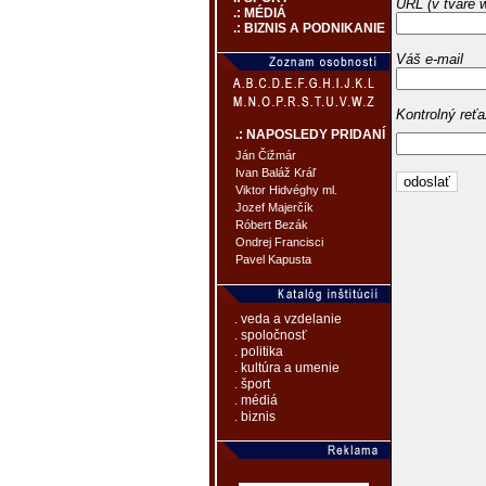
URL (v tvare 
.: MÉDIÁ
.: BIZNIS A PODNIKANIE
Váš e-mail
Kontrolný reť
.: NAPOSLEDY PRIDANÍ
Ján Čižmár
Ivan Baláž Kráľ
Viktor Hidvéghy ml.
Jozef Majerčík
Róbert Bezák
Ondrej Francisci
Pavel Kapusta
. veda a vzdelanie
. spoločnosť
. politika
. kultúra a umenie
. šport
. médiá
. biznis