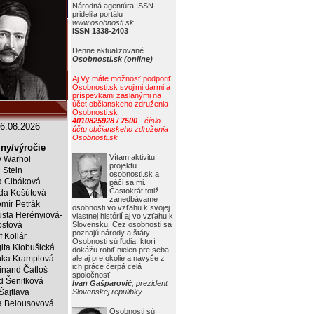
Národná agentúra ISSN
pridelila portálu
www.osobnosti.sk
ISSN 1338-2403
Denne aktualizované.
Osobnosti.sk (online)
Aj Vy máte možnosť podporiť
Osobnosti.sk svojimi darmi a
príspevkami zaslanými na
účet občianskeho združenia
Osobnosti.sk
4010825928 / 7500
- číslo
6.08.2026
účtu občianskeho združenia
Osobnosti.sk
ny/výročie
Vítam aktivitu
 Warhol
projektu
j Stein
osobnosti.sk a
a Cibáková
páči sa mi.
Častokrát totiž
da Košútová
zanedbávame
mír Petrák
osobnosti vo vzťahu k svojej
sta Herényiová-
vlastnej histórií aj vo vzťahu k
ostová
Slovensku. Cez osobnosti sa
poznajú národy a štáty.
f Kollár
Osobnosti sú ľudia, ktorí
ita Klobušická
dokážu robiť nielen pre seba,
ka Kramplová
ale aj pre okolie a navyše z
ich práce čerpá celá
inand Čatloš
spoločnosť.
id Šenitková
Ivan Gašparovič
, prezident
 Šajtlava
Slovenskej repulibky
 Belousovová
Osobnosti sú