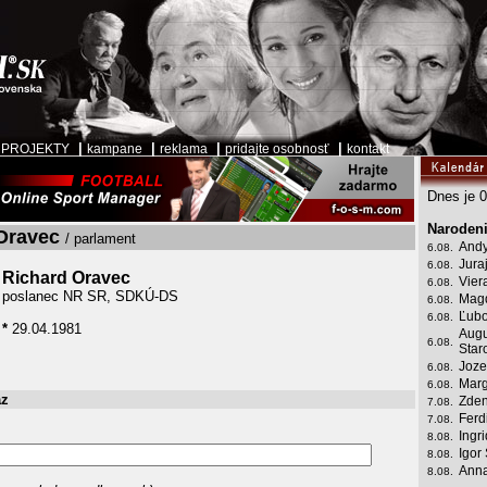
|
|
|
|
|
PROJEKTY
kampane
reklama
pridajte osobnosť
kontakt
Dnes je 0
Narodeni
Oravec
/ parlament
Andy
6.08.
Jura
6.08.
Richard Oravec
Vier
6.08.
poslanec NR SR, SDKÚ-DS
Mag
6.08.
Ľubo
6.08.
*
29.04.1981
Augu
6.08.
Star
Joze
6.08.
Marg
6.08.
az
Zden
7.08.
Ferd
7.08.
Ingr
8.08.
Igor
8.08.
Anna
8.08.