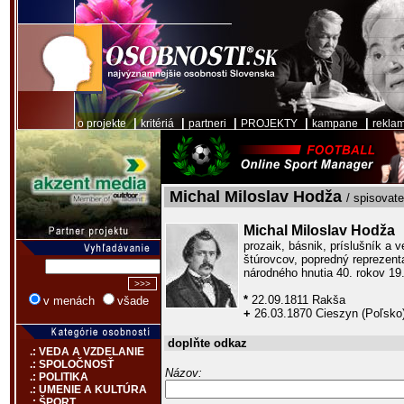
|
|
|
|
|
o projekte
kritériá
partneri
PROJEKTY
kampane
rekla
Michal Miloslav Hodža
/ spisovate
Michal Miloslav Hodža
prozaik, básnik, príslušník a
štúrovcov, popredný reprezent
národného hnutia 40. rokov 19.
*
22.09.1811 Rakša
v menách
všade
+
26.03.1870 Cieszyn (Poľsko
doplňte odkaz
.: VEDA A VZDELANIE
.: SPOLOČNOSŤ
Názov:
.: POLITIKA
.: UMENIE A KULTÚRA
.: ŠPORT