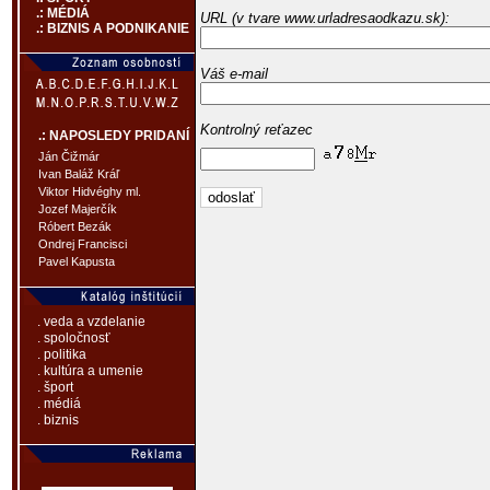
.: MÉDIÁ
URL (v tvare www.urladresaodkazu.sk):
.: BIZNIS A PODNIKANIE
Váš e-mail
Kontrolný reťazec
.: NAPOSLEDY PRIDANÍ
Ján Čižmár
Ivan Baláž Kráľ
Viktor Hidvéghy ml.
Jozef Majerčík
Róbert Bezák
Ondrej Francisci
Pavel Kapusta
. veda a vzdelanie
. spoločnosť
. politika
. kultúra a umenie
. šport
. médiá
. biznis