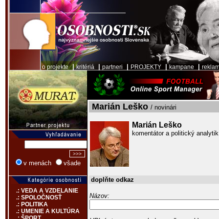
|
|
|
|
|
o projekte
kritériá
partneri
PROJEKTY
kampane
rekla
Marián Leško
/ novinári
Marián Leško
komentátor a politický analytik
v menách
všade
doplňte odkaz
.: VEDA A VZDELANIE
Názov:
.: SPOLOČNOSŤ
.: POLITIKA
.: UMENIE A KULTÚRA
.: ŠPORT