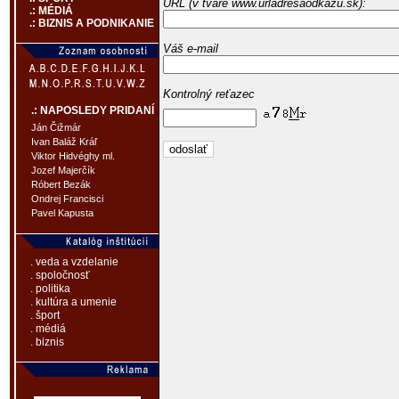
URL (v tvare www.urladresaodkazu.sk):
.: MÉDIÁ
.: BIZNIS A PODNIKANIE
Váš e-mail
Kontrolný reťazec
.: NAPOSLEDY PRIDANÍ
Ján Čižmár
Ivan Baláž Kráľ
Viktor Hidvéghy ml.
Jozef Majerčík
Róbert Bezák
Ondrej Francisci
Pavel Kapusta
. veda a vzdelanie
. spoločnosť
. politika
. kultúra a umenie
. šport
. médiá
. biznis