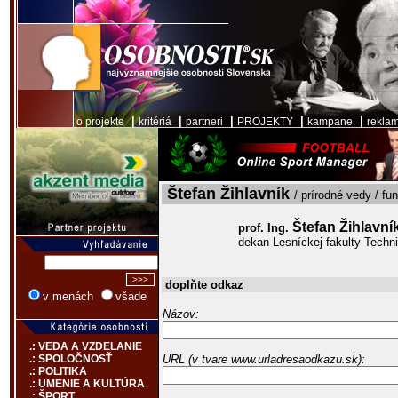
|
|
|
|
|
o projekte
kritériá
partneri
PROJEKTY
kampane
rekla
Štefan Žihlavník
/ prírodné vedy / fu
Štefan Žihlavní
prof. Ing.
dekan Lesníckej fakulty Techni
doplňte odkaz
v menách
všade
Názov:
.: VEDA A VZDELANIE
URL (v tvare www.urladresaodkazu.sk):
.: SPOLOČNOSŤ
.: POLITIKA
.: UMENIE A KULTÚRA
.: ŠPORT