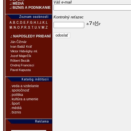
Váš e-mail
.: MÉDIÁ
.: BIZNIS A PODNIKANIE
Kontrolný reťazec
.: NAPOSLEDY PRIDANÍ
Ján Čižmár
Ivan Baláž Kráľ
Viktor Hidvéghy ml.
Jozef Majerčík
Róbert Bezák
Ondrej Francisci
Pavel Kapusta
. veda a vzdelanie
. spoločnosť
. politika
. kultúra a umenie
. šport
. médiá
. biznis