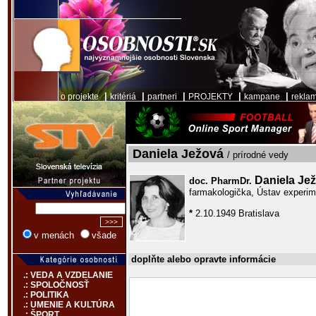
|
|
|
|
|
o projekte
kritériá
partneri
PROJEKTY
kampane
rekla
Daniela Ježová
/ prírodné vedy
Daniela Je
doc. PharmDr.
farmakologička, Ústav experim
*
2.10.1949 Bratislava
v menách
všade
doplňte alebo opravte informácie
.: VEDA A VZDELANIE
.: SPOLOČNOSŤ
.: POLITIKA
.: UMENIE A KULTÚRA
.: ŠPORT