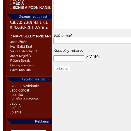
.: MÉDIÁ
.: BIZNIS A PODNIKANIE
Váš e-mail
.: NAPOSLEDY PRIDANÍ
Ján Čižmár
Ivan Baláž Kráľ
Kontrolný reťazec
Viktor Hidvéghy ml.
Jozef Majerčík
Róbert Bezák
Ondrej Francisci
Pavel Kapusta
. veda a vzdelanie
. spoločnosť
. politika
. kultúra a umenie
. šport
. médiá
. biznis