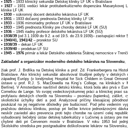
•
1925
– 1933 klinický sekundár Detskej kliniky LF UK v Bratislave
•
1927
– 1931 vedúci lekár protituberkulózneho dispenzára Masarykovej Li
klinike LF UK
•
1930
– súkromný docent detského lekárstva LF UK
•
1931
– 1933 dočasný prednosta Detskej kliniky LF UK
•
1933
– 1936 mimoriadny profesor LF UK v Bratislave
•
1933
– 1945 prednosta Kliniky pre choroby detské LF UK (SU)
•
1936
– 1945 riadny profesor detského lekárstva LF UK (SU)
•
1938/39
(od 3.1.1939 do 9.2. a od 19.5. do 23.9.1939)– zastupujúci rektor
•
1940/41, 1941/42
– prorektor SU
•
1938/39
– dekan LF UK
•
1939/40
– prodekan LF SU
•
1945 – 1976
primár a lekár Detského oddelenia Štátnej nemocnice v Trenč
Zakladateľ a organizátor moderného detského lekárstva na Slovensku
,
žiak prof. J. Brdlíka na Detskej klinike a prof. Zd. Frankerbergera na His
Bratislave. Ako klinický sekundár absolvoval študijné pobyty v detských 
západnej Európy (v londýnskej Hospital for Sick Childern in Great Ormond
ústave u prof. R.J. S. MacDowella na King´s College, na klinikách v M
Berlíne). V Amsterdame navštívil detskú kliniku, ktorá bola ako prvá v Eur
Corneliou de Lange. Vo svojej vedeckovýskumnej práci a klinickej praxi s
profylaxiu detských chorôb na Slovensku – psoriázu (lupienku), záškrt, c
skoliotické úchylky detí a pod. Analyzoval príčiny klesajúcej pôrodno
poukázal na jej negatívne dôsledky pre budúcnosť. Pod jeho vedením vypr
pražskou detskou klinikou, postup pri liečbe krivice jednorázovými dávk
neskôr zaviedol ako prevencia proti tejto chorobe na území celej republi
vybudovaný liečebný ústav detskej tuberkulózy v Lučivnej a ústavy pre me
chybné deti pri Červenom moste v Bratislave. V roku 1953 bol jedný
Školského strediska pre postgraduálne doškoľovanie lekárov na Slovensku, 