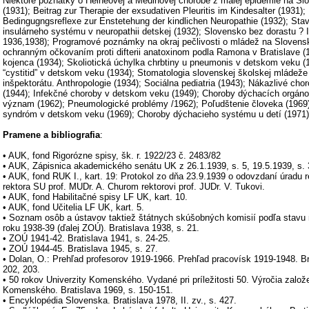
Niektoré poznatky o Heineovej a Medinovej chorobe z malej epidémie na Sl
(1931); Beitrag zur Therapie der exsudativen Pleuritis im Kindesalter (1931)
Bedingugngsreflexe zur Enstetehung der kindlichen Neuropathie (1932); Sta
insulárneho systému v neuropathii detskej (1932); Slovensko bez dorastu ? I.,
1936,1938); Programové poznámky na okraj pečlivosti o mládež na Slovensk
ochranným očkovaním proti difterii anatoxinom podla Ramona v Bratislave (
kojenca (1934); Skoliotická úchylka chrbtiny u pneumonis v detskom veku (
“cystitid” v detskom veku (1934); Stomatologia slovenskej školskej mládež
inšpektorátu. Anthropologie (1934); Sociálna pediatria (1943); Nákazlivé chor
(1944); Infekčné choroby v detskom veku (1949); Choroby dýchacích orgáno
význam (1962); Pneumologické problémy /1962); Poľudštenie človeka (1969
syndróm v detskom veku (1969); Choroby dýchacieho systému u detí (1971)
Pramene a bibliografia
:
• AUK, fond Rigorózne spisy, šk. r. 1922/23 č. 2483/82
• AUK, Zápisnica akademického senátu UK z 26.1.1939, s. 5, 19.5.1939, s. 
• AUK, fond RUK I., kart. 19: Protokol zo dňa 23.9.1939 o odovzdaní úradu
rektora SU prof. MUDr. A. Churom rektorovi prof. JUDr. V. Tukovi.
• AUK, fond Habilitačné spisy LF UK, kart. 10.
• AUK, fond Učitelia LF UK, kart. 5.
• Soznam osôb a ústavov taktiež štátnych skúšobných komisií podľa stavu 
roku 1938-39 (ďalej ZOÚ). Bratislava 1938, s. 21.
• ZOÚ 1941-42. Bratislava 1941, s. 24-25.
• ZOÚ 1944-45. Bratislava 1945, s. 27.
• Dolan, O.: Prehľad profesorov 1919-1966. Prehľad pracovísk 1919-1948. Bra
202, 203.
• 50 rokov Univerzity Komenského. Vydané pri príležitosti 50. Výročia založ
Komenského. Bratislava 1969, s. 150-151.
• Encyklopédia Slovenska. Bratislava 1978, II. zv., s. 427.