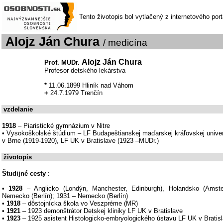
Tento životopis bol vytlačený z internetového por
Alojz Ján Chura
/ medicína
Alojz Ján Chura
Prof. MUDr.
Profesor detského lekárstva
*
11.06.1899 Hliník nad Váhom
+
24.7.1979 Trenčín
vzdelanie
1918
– Piaristické gymnázium v Nitre
• Vysokoškolské štúdium – LF Budapeštianskej maďarskej kráľovskej unive
v Brne (1919-1920), LF UK v Bratislave (1923 –MUDr.)
životopis
Študijné cesty
:
•
1928
– Anglicko (Londýn, Manchester, Edinburgh), Holandsko (Amste
Nemecko (Berlín); 1931 – Nemecko (Berlín)
•
1918
– dôstojnícka škola vo Veszpréme (MR)
•
1921
– 1923 demonštrátor Detskej kliniky LF UK v Bratislave
•
1923
– 1925 asistent Histologicko-embryologického ústavu LF UK v Bratis