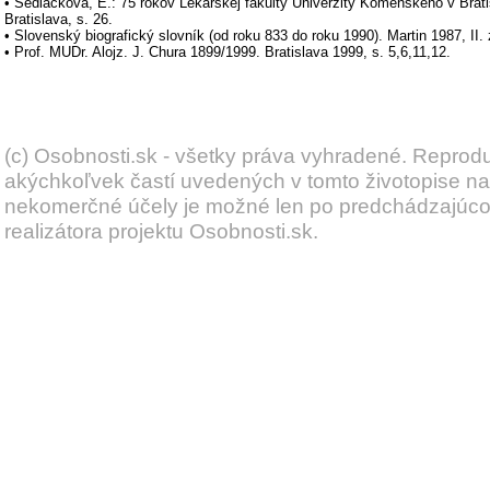
• Sedláčková, E.: 75 rokov Lekárskej fakulty Univerzity Komenského v Brat
Bratislava, s. 26.
• Slovenský biografický slovník (od roku 833 do roku 1990). Martin 1987, II. 
• Prof. MUDr. Alojz. J. Chura 1899/1999. Bratislava 1999, s. 5,6,11,12.
(c) Osobnosti.sk - všetky práva vyhradené. Reprod
akýchkoľvek častí uvedených v tomto životopise na
nekomerčné účely je možné len po predchádzajúc
realizátora projektu Osobnosti.sk.