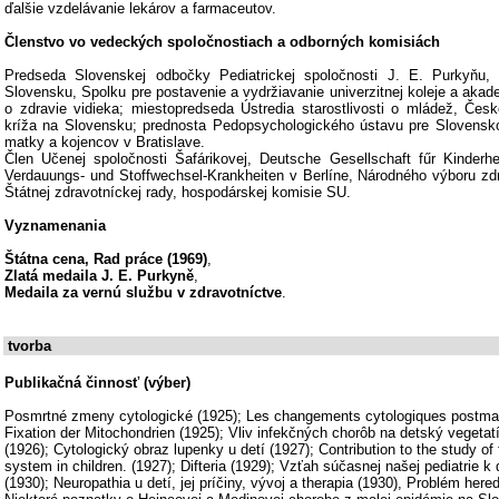
ďalšie vzdelávanie lekárov a farmaceutov.
Členstvo vo vedeckých spoločnostiach a odborných komisiách
Predseda Slovenskej odbočky Pediatrickej spoločnosti J. E. Purkyňu, 
Slovensku, Spolku pre postavenie a vydržiavanie univerzitnej koleje a akad
o zdravie vidieka; miestopredseda Ústredia starostlivosti o mládež, Če
kríža na Slovensku; prednosta Pedopsychologického ústavu pre Slovensko, 
matky a kojencov v Bratislave.
Člen Učenej spoločnosti Šafárikovej, Deutsche Gesellschaft fűr Kinderhei
Verdauungs- und Stoffwechsel-Krankheiten v Berlíne, Národného výboru zdr
Štátnej zdravotníckej rady, hospodárskej komisie SU.
Vyznamenania
Štátna cena, Rad práce (1969)
,
Zlatá medaila J. E. Purkyně
,
Medaila za vernú službu v zdravotníctve
.
tvorba
Publikačná činnosť (výber)
Posmrtné zmeny cytologické (1925); Les changements cytologiques postmart
Fixation der Mitochondrien (1925); Vliv infekčných chorôb na detský vegeta
(1926); Cytologický obraz lupenky u detí (1927); Contribution to the study o
system in children. (1927); Difteria (1929); Vzťah súčasnej našej pediatrie 
(1930); Neuropathia u detí, jej príčiny, vývoj a therapia (1930), Problém heredi