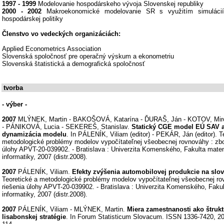
1997 - 1999
Modelovanie hospodárskeho vývoja Slovenskej republiky
2000 - 2002
Makroekonomické modelovanie SR s využitím simulácií a
hospodárskej politiky
Členstvo vo vedeckých organizáciách:
Applied Econometrics Association
Slovenská spoločnosť pre operačný výskum a ekonometriu
Slovenská štatistická a demografická spoločnosť
tvorba
- výber -
2007
MLÝNEK, Martin - BAKOŠOVÁ, Katarína - ĎURAŠ, Ján - KOTOV, Miro
- PÁNIKOVÁ, Lucia - SEKEREŠ, Stanislav.
Statický CGE model EÚ SAV a
dynamizácia modelu
. In PÁLENÍK, Viliam (editor) - PEKÁR, Ján (editor). T
metodologické problémy modelov vypočítateľnej všeobecnej rovnováhy : zbor
úlohy APVT-20-039902. - Bratislava : Univerzita Komenského, Fakulta matem
informatiky, 2007 (distr.2008).
2007
PÁLENÍK, Viliam.
Efekty zvýšenia automobilovej produkcie na sl
Teoretické a metodologické problémy modelov vypočítateľnej všeobecnej ro
riešenia úlohy APVT-20-039902. - Bratislava : Univerzita Komenského, Fakul
informatiky, 2007 (distr.2008).
2007
PÁLENÍK, Viliam - MLÝNEK, Martin.
Miera zamestnanosti ako štrukt
lisabonskej stratégie
. In Forum Statisticum Slovacum. ISSN 1336-7420, 2007