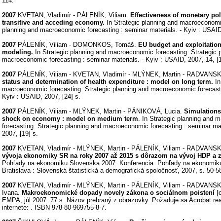
114.
2007
KVETAN, Vladimír - PÁLENÍK, Viliam.
Effectiveness of monetary pol
transitive and acceding economy.
In Strategic planning and macroeconomic
planning and macroeconomic forecasting : seminar materials. - Kyiv : USAID
2007
PÁLENÍK, Viliam - DOMONKOS, Tomáš.
EU budget and exploitatio
modeling.
In Strategic planning and macroeconomic forecasting. Strategic 
macroeconomic forecasting : seminar materials. - Kyiv : USAID, 2007, 14, [1
2007
PÁLENÍK, Viliam - KVETAN, Vladimír - MLÝNEK, Martin - RADVANS
status and determination of health expenditure : model on long term.
In
macroeconomic forecasting. Strategic planning and macroeconomic forecastin
Kyiv : USAID, 2007, [24] s.
2007
PÁLENÍK, Viliam - MLÝNEK, Martin - PÁNIKOVÁ, Lucia.
Simulations
shock on economy : model on medium term
. In Strategic planning and
forecasting. Strategic planning and macroeconomic forecasting : seminar mat
2007, [19] s.
2007
KVETAN, Vladimír - MLÝNEK, Martin - PÁLENÍK, Viliam - RADVANS
vývoja ekonomiky SR na roky 2007 až 2015 s dôrazom na vývoj HDP a 
Pohľady na ekonomiku Slovenska 2007. Konferencia. Pohľady na ekonomiku
Bratislava : Slovenská štatistická a demografická spoločnosť, 2007, s. 50-5
2007
KVETAN, Vladimír - MLÝNEK, Martin - PÁLENÍK, Viliam - RADVANS
Ivana.
Makroekonomické dopady novely zákona o sociálnom poistení
[o
EMPA, júl 2007. 77 s. Názov prebraný z obrazovky. Požaduje sa Acrobat re
internete:
. ISBN 978-80-969755-8-7.