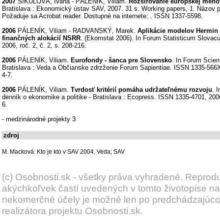
2007
ŠIKULOVÁ, Ivana - PÁLENÍK, Viliam.
Rozširovanie európskej meno
Bratislava : Ekonomický ústav SAV, 2007. 31 s. Working papers, 1. Názov 
Požaduje sa Acrobat reader. Dostupné na internete:
. ISSN 1337-5598.
2006
PÁLENÍK, Viliam - RADVANSKÝ, Marek.
Aplikácie modelov Hermin
finančných alokácií NSRR
. (Ekomstat 2006). In Forum Statisticum Slova
2006, roč. 2, č. 2, s. 208-216.
2006
PÁLENÍK, Viliam.
Eurofondy - šanca pre Slovensko
. In Forum Scient
Bratislava : Veda a Občianske zdrzženie Forum Sapientiae. ISSN 1335-566X, 
4-7.
2006
PÁLENÍK, Viliam.
Tvrdosť kritérií pomáha udržateľnému rozvoju
. 
denník o ekonomike a politike - Bratislava : Ecopress. ISSN 1335-4701, 2006
6.
- medzinárodné projekty 3
zdroj
M. Macková: Kto je kto v SAV 2004, Veda; SAV
(c) Osobnosti.sk - všetky práva vyhradené. Reprod
akýchkoľvek častí uvedených v tomto životopise na
nekomerčné účely je možné len po predchádzajúc
realizátora projektu Osobnosti.sk.