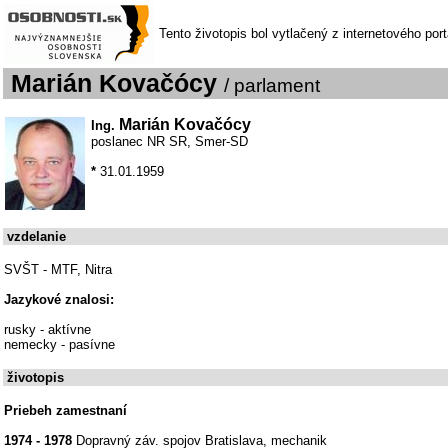
Tento životopis bol vytlačený z internetového por
Marián Kovačócy
/ parlament
Marián Kovačócy
Ing.
poslanec NR SR, Smer-SD
*
31.01.1959
vzdelanie
SVŠT - MTF, Nitra
Jazykové znalosi:
rusky - aktívne
nemecky - pasívne
životopis
Priebeh zamestnaní
1974 - 1978
Dopravný záv. spojov Bratislava, mechanik