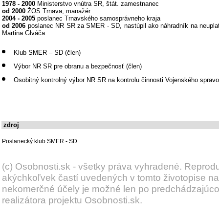
1978 - 2000
Ministerstvo vnútra SR, štát. zamestnanec
od 2000
ŽOS Trnava, manažér
2004 - 2005
poslanec Trnavského samosprávneho kraja
od 2006
poslanec NR SR za SMER - SD, nastúpil ako náhradník na neupla
Martina Glváča
Klub SMER – SD (člen)
Výbor NR SR pre obranu a bezpečnosť (člen)
Osobitný kontrolný výbor NR SR na kontrolu činnosti Vojenského spravod
zdroj
Poslanecký klub SMER - SD
(c) Osobnosti.sk - všetky práva vyhradené. Reprod
akýchkoľvek častí uvedených v tomto životopise na
nekomerčné účely je možné len po predchádzajúc
realizátora projektu Osobnosti.sk.