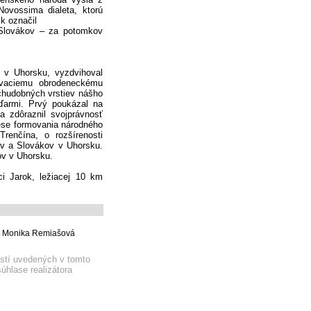
ovossima dialeta, ktorú
ik označil
h Slovákov – za potomkov
 v Uhorsku, vyzdvihoval
ovaciemu obrodeneckému
 chudobných vrstiev nášho
ďarmi. Prvý poukázal na
a zdôraznil svojprávnosť
ese formovania národného
renčína, o rozšírenosti
ov a Slovákov v Uhorsku.
ov v Uhorsku.
i Jarok, ležiacej 10 km
la Monika Remiašová
astí uvedených v tomto
úhlase realizátora