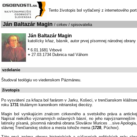
Tento životopis bol vytlačený z internetového por
Ján Baltazár Magin
/ cirkev / spisovatelia
Ján Baltazár Magin
katolícky kňaz, básnik, autor prvej písomnej národnej obran
*
6.01.1681 Vrbové
+
27.03.1734 Dubnica nad Váhom
vzdelanie
Študoval teológiu vo viedenskom Pázmáneu.
životopis
Po vysvätení za kňaza bol farárom v Jarku, Košeci, v trenčianskom kláštor
roku
1731
titulámym kanonikom nitrianskej diecézy.
Magin bol vynikajúcim znalcom cirkevného a svetského práva a antickej l
Napísal niekoľko významných oslavných básní, no jeho najvýznamnejším l
latinsky písaná, písomná národná obrana Slovákov Murices ...sive Apologia
slávnej Trenčianskej stolice a mesta tohože mena (
1728
, Púchov).
Táto prvá známa obrana historických a súčasných politických práv slo