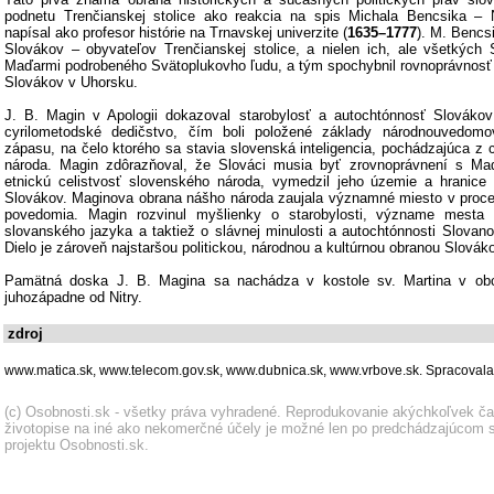
podnetu Trenčianskej stolice ako reakcia na spis Michala Bencsika – N
napísal ako profesor histórie na Trnavskej univerzite (
1635–1777
). M. Bencs
Slovákov – obyvateľov Trenčianskej stolice, a nielen ich, ale všetkýc
Maďarmi podrobeného Svätoplukovho ľudu, a tým spochybnil rovnoprávnosť
Slovákov v Uhorsku.
J. B. Magin v Apologii dokazoval starobylosť a autochtónnosť Slovákov
cyrilometodské dedičstvo, čím boli položené základy národnouvedom
zápasu, na čelo ktorého sa stavia slovenská inteligencia, pochádzajúca z
národa. Magin zdôrazňoval, že Slováci musia byť zrovnoprávnení s Ma
etnickú celistvosť slovenského národa, vymedzil jeho územie a hranice 
Slovákov. Maginova obrana nášho národa zaujala významné miesto v proc
povedomia. Magin rozvinul myšlienky o starobylosti, význame mesta T
slovanského jazyka a taktiež o slávnej minulosti a autochtónnosti Slovan
Dielo je zároveň najstaršou politickou, národnou a kultúrnou obranou Slovák
Pamätná doska J. B. Magina sa nachádza v kostole sv. Martina v obc
juhozápadne od Nitry.
zdroj
www.matica.sk, www.telecom.gov.sk, www.dubnica.sk, www.vrbove.sk. Spracova
(c) Osobnosti.sk - všetky práva vyhradené. Reprodukovanie akýchkoľvek č
životopise na iné ako nekomerčné účely je možné len po predchádzajúcom s
projektu Osobnosti.sk.