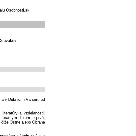
tálu Osobnosti.sk
y Slovákov
e a v Dubnici n.Váhom, od
iteratúry a vzdelanosti.
iterámym dielom je prvá,
, čiže Ostne alebo Obrana
venského národa vyšla z