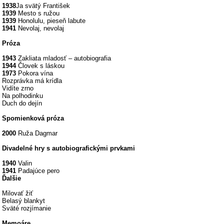
1938
Ja svätý František
1939
Mesto s ružou
1939
Honolulu, pieseň labute
1941
Nevolaj, nevolaj
Próza
1943
Zakliata mladosť – autobiografia
1944
Človek s láskou
1973
Pokora vína
Rozprávka má krídla
Vidíte zrno
Na polhodinku
Duch do dejín
Spomienková próza
2000
Ruža Dagmar
Divadelné hry s autobiografickými prvkami
1940
Valin
1941
Padajúce pero
Ďalšie
Milovať žiť
Belasý blankyt
Sväté rozjímanie
Memoáre