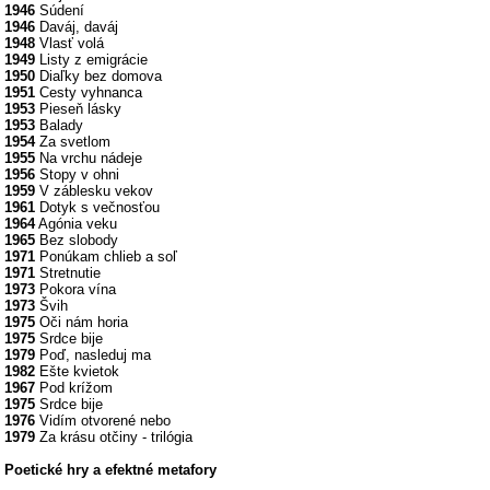
1946
Súdení
1946
Daváj, daváj
1948
Vlasť volá
1949
Listy z emigrácie
1950
Diaľky bez domova
1951
Cesty vyhnanca
1953
Pieseň lásky
1953
Balady
1954
Za svetlom
1955
Na vrchu nádeje
1956
Stopy v ohni
1959
V záblesku vekov
1961
Dotyk s večnosťou
1964
Agónia veku
1965
Bez slobody
1971
Ponúkam chlieb a soľ
1971
Stretnutie
1973
Pokora vína
1973
Švih
1975
Oči nám horia
1975
Srdce bije
1979
Poď, nasleduj ma
1982
Ešte kvietok
1967
Pod krížom
1975
Srdce bije
1976
Vidím otvorené nebo
1979
Za krásu otčiny - trilógia
Poetické hry a efektné metafory