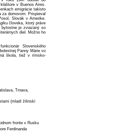
kláštore v Buenos Aires.
ienkach emigrácie takisto
ia za domovom. Prispieval
Posol, Slovák v Amerike.
giku človeka, ktorý práve
o bytostne je zviazaný so
literárnych diel. Možno ho
funkcionár Slovenského
bolestnej Panny Márie vo
á škola, tiež v rímsko-
tislava, Trnava,
tami (mladí žilinskí
hodnom fronte v Rusku
ore Ferdinanda