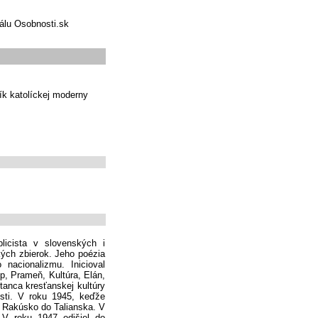
tálu Osobnosti.sk
ník katolíckej moderny
licista v slovenských i
ých zbierok. Jeho poézia
 nacionalizmu. Inicioval
p, Prameň, Kultúra, Elán,
anca kresťanskej kultúry
osti. V roku 1945, keďže
z Rakúsko do Talianska. V
 V roku 1947 odišiel do