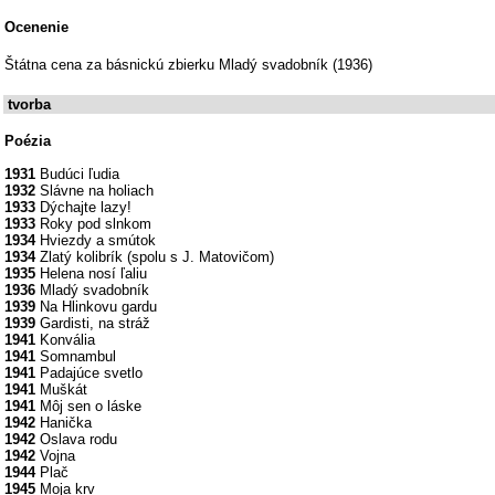
Ocenenie
Štátna cena za básnickú zbierku Mladý svadobník (1936)
tvorba
Poézia
1931
Budúci ľudia
1932
Slávne na holiach
1933
Dýchajte lazy!
1933
Roky pod slnkom
1934
Hviezdy a smútok
1934
Zlatý kolibrík (spolu s J. Matovičom)
1935
Helena nosí ľaliu
1936
Mladý svadobník
1939
Na Hlinkovu gardu
1939
Gardisti, na stráž
1941
Konvália
1941
Somnambul
1941
Padajúce svetlo
1941
Muškát
1941
Môj sen o láske
1942
Hanička
1942
Oslava rodu
1942
Vojna
1944
Plač
1945
Moja krv