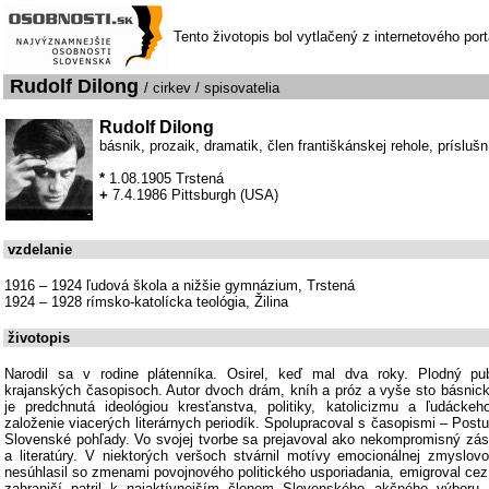
Tento životopis bol vytlačený z internetového por
Rudolf Dilong
/ cirkev / spisovatelia
Rudolf Dilong
básnik, prozaik, dramatik, člen františkánskej rehole, prísluš
*
1.08.1905 Trstená
+
7.4.1986 Pittsburgh (USA)
vzdelanie
1916 – 1924 ľudová škola a nižšie gymnázium, Trstená
1924 – 1928 rímsko-katolícka teológia, Žilina
životopis
Narodil sa v rodine plátenníka. Osirel, keď mal dva roky. Plodný pub
krajanských časopisoch. Autor dvoch drám, kníh a próz a vyše sto básnick
je predchnutá ideológiou kresťanstva, politiky, katolicizmu a ľudáckeho
založenie viacerých literárnych periodík. Spolupracoval s časopismi – Postu
Slovenské pohľady. Vo svojej tvorbe sa prejavoval ako nekompromisný zást
a literatúry. V niektorých veršoch stvárnil motívy emocionálnej zmyslov
nesúhlasil so zmenami povojnového politického usporiadania, emigroval ce
zahraničí patril k najaktívnejším členom Slovenského akčného výboru.