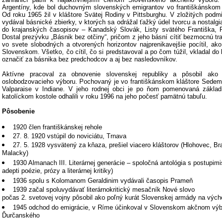
Argentíny, kde bol duchovným slovenských emigrantov vo františkánskom 
Od roku 1965 žil v kláštore Svätej Rodiny v Pittsburghu. V zložitých podm
vydával básnické zbierky, v ktorých sa odrážal ťažký údel tvorcu a nostalg
do krajanských časopisov – Kanadský Slovák, Listy svätého Františka, 
Dostal prezývku „Básnik bez otčiny“, pričom z jeho básní cítiť bezmocnú tra
vo svete slobodných a otvorených horizontov najprenikavejšie pocítil, ak
Slovenskom. Všetko, čo cítil, čo si predstavoval a po čom túžil, vkladal do 
označiť za básnika bez predchodcov a aj bez nasledovníkov.
Aktívne pracoval za obnovenie slovenskej republiky a pôsobil ako 
oslobodzovacieho výboru. Pochovaný je vo františkánskom kláštore Sedem
Valparaise v Indiane. V jeho rodnej obci je po ňom pomenovaná základn
katolíckom kostole odhalili v roku 1996 na jeho počesť pamätnú tabuľu.
Pôsobenie
1920 člen františkánskej rehole
27. 8. 1920 vstúpil do noviciátu, Trnava
27. 5. 1928 vysvätený za kňaza, prešiel viacero kláštorov (Hlohovec, Bra
Malacky)
1930 Almanach III. Literárnej generácie – spoločná antológia s postupimis
adepti poézie, prózy a literárnej kritiky)
1936 spolu s Kolomanom Geraldinim vydávali časopis Prameň
1939 začal spoluvydávať literárnokritický mesačník Nové slovo
počas 2. svetovej vojny pôsobil ako poľný kurát Slovenskej armády na výc
1945 odchod do emigrácie, v Ríme účinkoval v Slovenskom akčnom výb
Ďurčanského