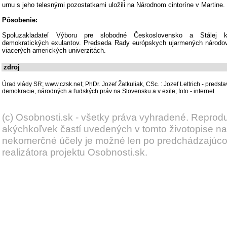
urnu s jeho telesnými pozostatkami uložili na Národnom cintoríne v Martine.
Pôsobenie:
Spoluzakladateľ Výboru pre slobodné Československo a Stálej ko
demokratických exulantov. Predseda Rady európskych ujarmených národo
viacerých amerických univerzitách.
zdroj
Úrad vlády SR; www.czsk.net; PhDr. Jozef Žatkuliak, CSc. : Jozef Lettrich - predsta
demokracie, národných a ľudských práv na Slovensku a v exile; foto - internet
(c) Osobnosti.sk - všetky práva vyhradené. Reprod
akýchkoľvek častí uvedených v tomto životopise na
nekomerčné účely je možné len po predchádzajúc
realizátora projektu Osobnosti.sk.