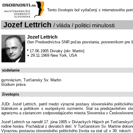
Tento životopis bol vytlačený z internetového por
Jozef Lettrich
/ vláda / politici minulosti
Jozef Lettrich
člen Predsedníctva SNR počas povstania, povereníkom pre š
*
17.06.1905 Diviaky (okr. Martin)
+
29.11.1969 New York, USA
vzdelanie
gymnázium, Turčiansky Sv. Martin
štúdium práva
životopis
JUDr. Jozef Lettrich, patril medzi výrazné postavy slovenského politického 
štátnikom a politikom s európskymi rozmermi. Stal sa predstaviteľom sl
agrarizmu a zástancom zodpovedajúceho miesta Slovenska v Českosloven
Jozef Lettrich sa narodil 17. júna 1905 v Diviackych Hájoch pri Turčianskych
rodine horára. Pochádzal z deviatich detí. V Turčianskom Sv. Martine doko
Výraznou postavou slovenského politického života sa stal už v 30. rokoch