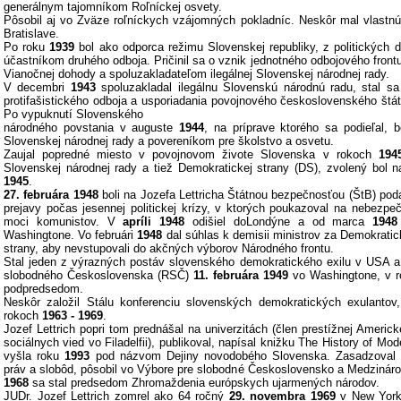
generálnym tajomníkom Roľníckej osvety.
Pôsobil aj vo Zväze roľníckych vzájomných pokladníc. Neskôr mal vlastnú
Bratislave.
Po roku
1939
bol ako odporca režimu Slovenskej republiky, z politických 
účastníkom druhého odboja. Pričinil sa o vznik jednotného odbojového frontu
Vianočnej dohody a spoluzakladateľom ilegálnej Slovenskej národnej rady.
V decembri
1943
spoluzakladal ilegálnu Slovenskú národnú radu, stal sa
protifašistického odboja a usporiadania povojnového československého štát
Po vypuknutí Slovenského
národného povstania v auguste
1944
, na príprave ktorého sa podieľal, 
Slovenskej národnej rady a povereníkom pre školstvo a osvetu.
Zaujal popredné miesto v povojnovom živote Slovenska v rokoch
194
Slovenskej národnej rady a tiež Demokratickej strany (DS), zvolený bol 
1945
.
27. februára 1948
boli na Jozefa Lettricha Štátnou bezpečnosťou (ŠtB) po
prejavy počas jesennej politickej krízy, v ktorých poukazoval na nebezpeč
moci komunistov. V
apríli 1948
odišiel doLondýne a od marca
1948
Washingtone. Vo februári
1948
dal súhlas k demisii ministrov za Demokratic
strany, aby nevstupovali do akčných výborov Národného frontu.
Stal jeden z výrazných postáv slovenského demokratického exilu v USA 
slobodného Československa (RSČ)
11. februára 1949
vo Washingtone, v 
podpredsedom.
Neskôr založil Stálu konferenciu slovenských demokratických exulantov
rokoch
1963 - 1969
.
Jozef Lettrich popri tom prednášal na univerzitách (člen prestížnej Americk
sociálnych vied vo Filadelfii), publikoval, napísal knižku The History of Mod
vyšla roku
1993
pod názvom Dejiny novodobého Slovenska. Zasadzoval s
práv a slobôd, pôsobil vo Výbore pre slobodné Československo a Medzinárodn
1968
sa stal predsedom Zhromaždenia európskych ujarmených národov.
JUDr. Jozef Lettrich zomrel ako 64 ročný
29. novembra 1969
v New Yor