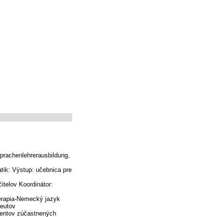
sprachenlehrerausbildung,
ik: Výstup: učebnica pre
čitelov Koordinátor:
terapia-Nemecký jazyk
peutov
dentov zúčastnených