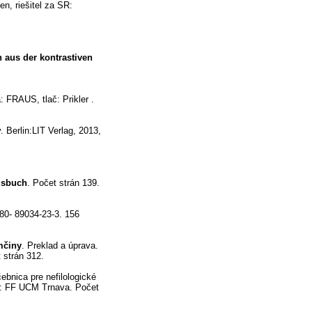
n, riešitel za SR:
 aus der kontrastiven
a: FRAUS, tlač: Prikler .
. Berlin:LIT Verlag, 2013,
gsbuch
. Počet strán 139.
80- 89034-23-3. 156
mčiny
. Preklad a úprava.
 strán 312.
bnica pre nefilologické
o: FF UCM Trnava. Počet