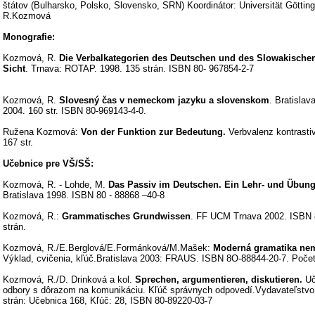
štátov (Bulharsko, Polsko, Slovensko, SRN) Koordinátor: Universität Göttinge
R.Kozmová
Monografie:
Kozmová, R.
Die Verbalkategorien des Deutschen und des Slowakischen
Sicht
. Trnava: ROTAP. 1998. 135 strán. ISBN 80- 967854-2-7
Kozmová, R.
Slovesný čas v nemeckom jazyku a slovenskom
. Bratislav
2004. 160 str. ISBN 80-969143-4-0.
Ružena Kozmová:
Von der Funktion zur Bedeutung.
Verbvalenz kontrastiv
167 str.
Učebnice pre VŠ/SŠ:
Kozmová, R. - Lohde, M.
Das Passiv im Deutschen. Ein Lehr- und Übun
Bratislava 1998. ISBN 80 - 88868 –40-8
Kozmová, R.:
Grammatisches Grundwissen
. FF UCM Trnava 2002. ISBN 
strán.
Kozmová, R./E.Berglová/E.Formánková/M.Mašek:
Moderná gramatika ne
Výklad, cvičenia, kľúč.Bratislava 2003: FRAUS. ISBN 8O-88844-20-7. Počet
Kozmová, R./D. Drinková a kol.
Sprechen, argumentieren, diskutieren.
Uče
odbory s dôrazom na komunikáciu. Kľúč správnych odpovedí.Vydavateľstv
strán: Učebnica 168, Kľúč: 28, ISBN 80-89220-03-7