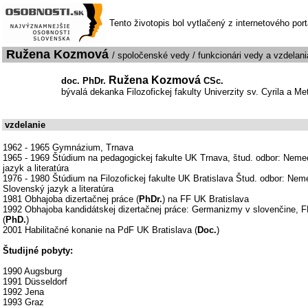
Tento životopis bol vytlačený z internetového por
Ružena Kozmová
/ spoločenské vedy / funkcionári vedy a vzdelani
Ružena Kozmová
doc. PhDr.
CSc.
bývalá dekanka Filozofickej fakulty Univerzity sv. Cyrila a M
vzdelanie
1962 - 1965 Gymnázium, Trnava
1965 - 1969 Štúdium na pedagogickej fakulte UK Trnava, štud. odbor: Neme
jazyk a literatúra
1976 - 1980 Štúdium na Filozofickej fakulte UK Bratislava Štud. odbor: Neme
Slovenský jazyk a literatúra
1981 Obhajoba dizertačnej práce (
PhDr.
) na FF UK Bratislava
1992 Obhajoba kandidátskej dizertačnej práce: Germanizmy v slovenčine, F
(
PhD.
)
2001 Habilitačné konanie na PdF UK Bratislava (
Doc.
)
Študijné pobyty:
1990 Augsburg
1991 Düsseldorf
1992 Jena
1993 Graz