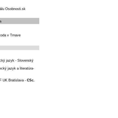
tálu Osobnosti.sk
a
etoda v Trnave
cký jazyk - Slovenský
cký jazyk a literatúra-
F UK Bratislava -
CSc.