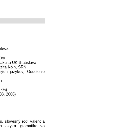
slava
úry
akulta UK Bratislava
erzita Köln, SRN
ých jazykov, Oddelenie
a
005)
08. 2006)
as, slovesný rod, valencia
ho jazyka: gramatika vo