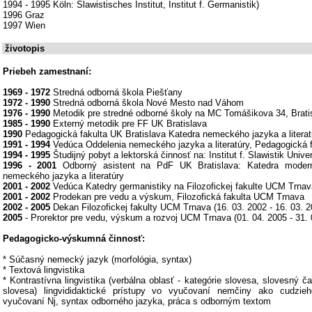
1994 - 1995 Köln: Slawistisches Institut, Institut f. Germanistik)
1996 Graz
1997 Wien
životopis
Priebeh zamestnaní:
1969 - 1972
Stredná odborná škola Piešťany
1972 - 1990
Stredná odborná škola Nové Mesto nad Váhom
1976 - 1990
Metodik pre stredné odborné školy na MC Tomášikova 34, Brati
1985 - 1990
Externý metodik pre FF UK Bratislava
1990
Pedagogická fakulta UK Bratislava Katedra nemeckého jazyka a literat
1991 - 1994
Vedúca Oddelenia nemeckého jazyka a literatúry, Pedagogická f
1994 - 1995
Študijný pobyt a lektorská činnosť na: Institut f. Slawistik Univ
1996 - 2001
Odborný asistent na PdF UK Bratislava: Katedra modern
nemeckého jazyka a literatúry
2001 - 2002
Vedúca Katedry germanistiky na Filozofickej fakulte UCM Trnav
2001 - 2002
Prodekan pre vedu a výskum, Filozofická fakulta UCM Trnava
2002 - 2005
Dekan Filozofickej fakulty UCM Trnava (16. 03. 2002 - 16. 03. 2
2005
- Prorektor pre vedu, výskum a rozvoj UCM Trnava (01. 04. 2005 - 31. 
Pedagogicko-výskumná činnosť:
* Súčasný nemecký jazyk (morfológia, syntax)
* Textová lingvistika
* Kontrastívna lingvistika (verbálna oblasť - kategórie slovesa, slovesný č
slovesa) lingvididaktické prístupy vo vyučovaní nemčiny ako cudzie
vyučovaní Nj, syntax odborného jazyka, práca s odborným textom