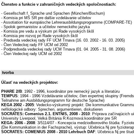
Členstvo a funkcie v zahraničných vedeckých spoločnostiach:
- Gesellschaft f. Sprache und Sprachen (München/Bochum)
- Komisia pri MŠ SR pre dalšie vzdelávanie učitelov
- Assotiation für europäische Lehrerausbildungsprogramme (COMPARE-TE)
- Spolok germanistov a učitelov nemeckého jazyka
- Komisia pre vedu a výskum pri Rade vysokých škôl
- Komisia pre rozvoj pri Rade vysokých škôl
- Predseda vedeckej rady FF UCM Trnava (16. 03. 2002 - 16. 03. 2005)
- Člen Vedeckej rady FF UCM od 2002
- Podpredseda vedeckej rady UCM Trnava (01. 04. 2005 - 31. 08. 2006)
- Člen Vedeckej rady UCM od 2002
tvorba
Účasť na vedeckých projektov:
PHARE 2/B
: 1992 - 1996, koordinátor pre nemecký jazyk a literatúru
TEMPUS
: 1994 - 1996 Vzdelávanie učitelov, člen expertnej skupiny (Fremd
Teilnahme am Ausbildungsprogramm für deutsche Sprache)
KEGA 2002 - 2005
: Vedecko-výskumný projekt: Die kommunikative Grammat
nefilologické odbory: Sprechen, argumentieren, diskutieren
SOCRATES: Comenius 2.1. ENTNIS, 2008 - 2010
: Príprava začínajúcich u
University Liverpool, Velká Británia R.Kozmová:koordinátor pre SR
KEGA: 2006 - 2008
: 3/5114/07 - Koncepcia medziodborového štúdia: Fyzio
(Die Kommunikation in der Fachsprache), výstup: Učebnica Nj pre fyziotera
SOCRATES: COMENIUS 2008 - 2010 Lehrbuch DAF
: Učebnica Nj pre štu