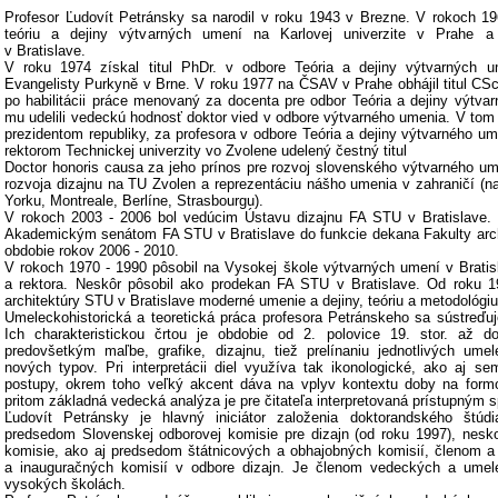
Profesor Ľudovít Petránsky sa narodil v roku 1943 v Brezne. V rokoch 19
teóriu a dejiny výtvarných umení na Karlovej univerzite v Prahe a
v Bratislave.
V roku 1974 získal titul PhDr. v odbore Teória a dejiny výtvarných u
Evangelisty Purkyně v Brne. V roku 1977 na ČSAV v Prahe obhájil titul CSc
po habilitácii práce menovaný za docenta pre odbor Teória a dejiny výtva
mu udelili vedeckú hodnosť doktor vied v odbore výtvarného umenia. V tom
prezidentom republiky, za profesora v odbore Teória a dejiny výtvarného u
rektorom Technickej univerzity vo Zvolene udelený čestný titul
Doctor honoris causa za jeho prínos pre rozvoj slovenského výtvarného u
rozvoja dizajnu na TU Zvolen a reprezentáciu nášho umenia v zahraničí (n
Yorku, Montreale, Berlíne, Strasbourgu).
V rokoch 2003 - 2006 bol vedúcim Ústavu dizajnu FA STU v Bratislave. 
Akademickým senátom FA STU v Bratislave do funkcie dekana Fakulty arc
obdobie rokov 2006 - 2010.
V rokoch 1970 - 1990 pôsobil na Vysokej škole výtvarných umení v Bratisl
a rektora. Neskôr pôsobil ako prodekan FA STU v Bratislave. Od roku 1
architektúry STU v Bratislave moderné umenie a dejiny, teóriu a metodológiu
Umeleckohistorická a teoretická práca profesora Petránskeho sa sústreďuj
Ich charakteristickou črtou je obdobie od 2. polovice 19. stor. až d
predovšetkým maľbe, grafike, dizajnu, tiež prelínaniu jednotlivých um
nových typov. Pri interpretácii diel využíva tak ikonologické, ako aj se
postupy, okrem toho veľký akcent dáva na vplyv kontextu doby na formo
pritom základná vedecká analýza je pre čitateľa interpretovaná prístupným
Ľudovít Petránsky je hlavný iniciátor založenia doktorandského štúdi
predsedom Slovenskej odborovej komisie pre dizajn (od roku 1997), nesko
komisie, ako aj predsedom štátnicových a obhajobných komisií, členom a
a inauguračných komisií v odbore dizajn. Je členom vedeckých a umel
vysokých školách.