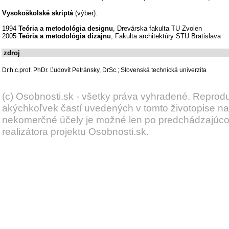
Vysokoškolské skriptá
(výber):
1994
Teória a metodológia designu
, Drevárska fakulta TU Zvolen
2005
Teória a metodológia dizajnu
, Fakulta architektúry STU Bratislava
zdroj
Dr.h.c.prof. PhDr. Ľudovít Petránsky, DrSc.; Slovenská technická univerzita
(c) Osobnosti.sk - všetky práva vyhradené. Reprod
akýchkoľvek častí uvedených v tomto životopise na
nekomerčné účely je možné len po predchádzajúc
realizátora projektu Osobnosti.sk.