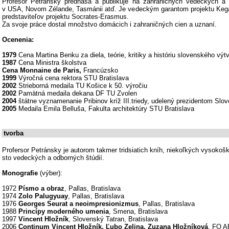
Profesor Petránsky prednáša a publikuje na zahraničných vedeckých a 
v USA, Novom Zélande, Tasmánii atď. Je vedeckým garantom projektu Kega
predstaviteľov projektu Socrates-Erasmus.
Za svoje práce dostal množstvo domácich i zahraničných cien a uznaní.
Ocenenia:
1979
Cena Martina Benku za diela, teórie, kritiky a históriu slovenského vý
1987
Cena Ministra školstva
Cena Monnaine de Paris,
Francúzsko
1999
Výročná cena rektora STU Bratislava
2002
Strieborná medaila TU Košice k 50. výročiu
2002
Pamätná medaila dekana DF TU Zvolen
2004
štátne vyznamenanie Pribinov kríž III.triedy, udelený prezidentom Slov
2005
Medaila Emila Belluša, Fakulta architektúry STU Bratislava
tvorba
Profersor Petránsky je autorom takmer tridsiatich kníh, niekoľkých vysokošk
sto vedeckých a odborných štúdií.
Monografie
(výber):
1972
Písmo a obraz
, Pallas, Bratislava
1974
Zolo Palugyuay
, Pallas, Bratislava
1976
Georges Seurat a neoimpresionizmus
, Pallas, Bratislava
1988
Princípy moderného umenia
, Smena, Bratislava
1997
Vincent Hložník
, Slovenský Tatran, Bratislava
2006
Continum Vincent Hložník, Ľubo Zelina, Zuzana Hložníková
, FO A