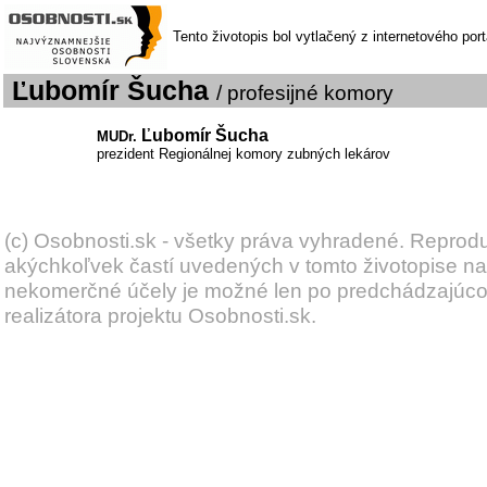
Tento životopis bol vytlačený z internetového por
Ľubomír Šucha
/ profesijné komory
Ľubomír Šucha
MUDr.
prezident Regionálnej komory zubných lekárov
(c) Osobnosti.sk - všetky práva vyhradené. Reprod
akýchkoľvek častí uvedených v tomto životopise na
nekomerčné účely je možné len po predchádzajúc
realizátora projektu Osobnosti.sk.