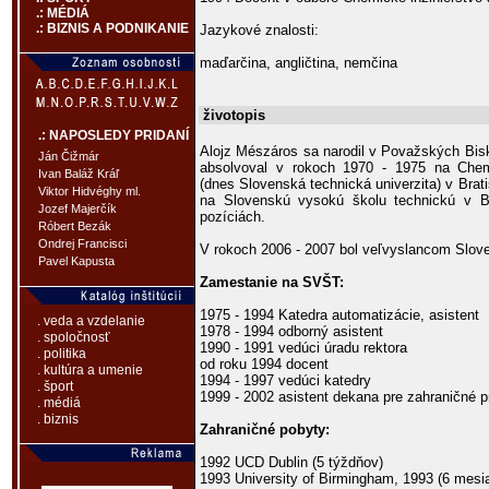
.: MÉDIÁ
.: BIZNIS A PODNIKANIE
Jazykové znalosti:
maďarčina, angličtina, nemčina
životopis
.: NAPOSLEDY PRIDANÍ
Alojz Mészáros sa narodil v Považských Bis
Ján Čižmár
absolvoval v rokoch 1970 - 1975 na Chem
Ivan Baláž Kráľ
(dnes Slovenská technická univerzita) v Brati
Viktor Hidvéghy ml.
na Slovenskú vysokú školu technickú v Br
Jozef Majerčík
pozíciách.
Róbert Bezák
Ondrej Francisci
V rokoch 2006 - 2007 bol veľvyslancom Slove
Pavel Kapusta
Zamestanie na SVŠT:
1975 - 1994 Katedra automatizácie, asistent
. veda a vzdelanie
1978 - 1994 odborný asistent
. spoločnosť
1990 - 1991 vedúci úradu rektora
. politika
od roku 1994 docent
. kultúra a umenie
1994 - 1997 vedúci katedry
. šport
1999 - 2002 asistent dekana pre zahraničné p
. médiá
. biznis
Zahraničné pobyty:
1992 UCD Dublin (5 týždňov)
1993 University of Birmingham, 1993 (6 mesi