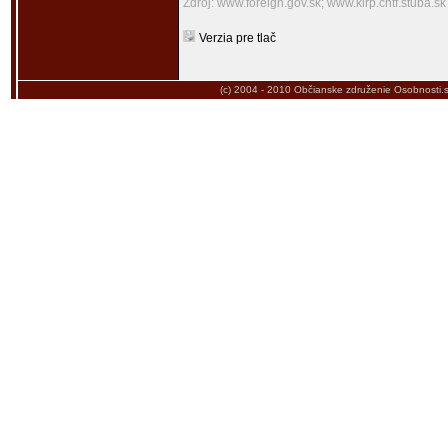
Zdroj: www.foreign.gov.sk; www.kirp.chtf.stuba.sk
Verzia pre tlač
(c) 2004 - 2010
Občianske združenie Osobnosti.