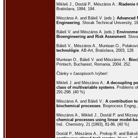
Mikleš J., Dostál P., Mészáros A.:
Riadenie 
Bratislava, 1994, 194.
Mészáros A. and Báleš V. (eds.):
Advanced M
Engineering
. Slovak Technical University, 1
Báleš V. and Mészáros A. (eds.):
Environmen
Bioengineering and Risk Assesment
. Slov
Báleš V., Mészáros A., Muntean O., Polakovi
technológie
. AB-Art, Bratislava, 2003, 128.
Muntean O., Báleš V. and Mészáros A.:
Bioc
Printech, Bucharest, Romania, 2004, 252.
Články v časopisoch /výber/:
Mikleš J. and Mészáros A.:
A decoupling pol
class of multivariable systems
. Problems of
291-298. (40 %)
Mészáros A. and Báleš V.:
A contribution to
biochemical processes
. Bioprocess Engng.,
Mészáros A., Mikleš J., Dostál P. and Mizsey
chemical processes using linear model-ba
Ind.. Chemistry, 21 (1993), 81-86. (40 %)
Dostál P., Mészáros A., Prokop R. and Bako