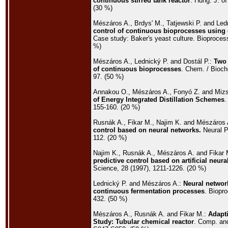
continuous stirred tank reactor
. Hung. J. o
(30 %)
Mészáros A., Brdys' M., Tatjewski P. and Led
control of continuous bioprocesses using 
Case study: Baker's yeast culture. Bioprocess
%)
Mészáros A., Lednický P. and Dostál P.:
Two 
of continuous bioprocesses
. Chem. / Bioch
97. (50 %)
Annakou O., Mészáros A., Fonyó Z. and Miz
of Energy Integrated Distillation Schemes
.
155-160. (20 %)
Rusnák A., Fikar M., Najim K. and Mészáros
control based on neural networks.
Neural Pr
112. (20 %)
Najim K., Rusnák A., Mészáros A. and Fikar
predictive control based on artificial neur
Science, 28 (1997), 1211-1226. (20 %)
Lednický P. and Mészáros A.:
Neural networ
continuous fermentation processes
. Biopr
432. (50 %)
Mészáros A., Rusnák A. and Fikar M.:
Adapti
Study: Tubular chemical reactor
. Comp. an