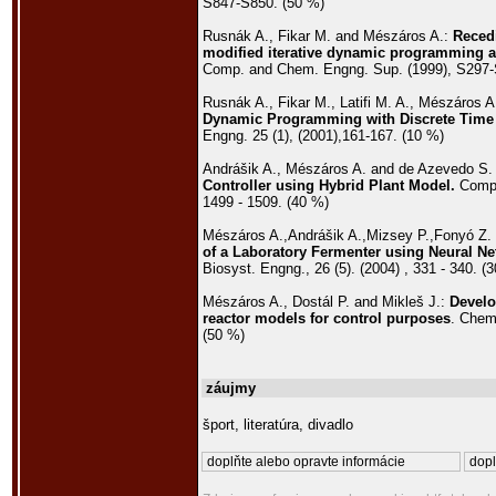
S847-S850. (50 %)
Rusnák A., Fikar M. and Mészáros A.:
Reced
modified iterative dynamic programming 
Comp. and Chem. Engng. Sup. (1999), S297-
Rusnák A., Fikar M., Latifi M. A., Mészáros A
Dynamic Programming with Discrete Time
Engng. 25 (1), (2001),161-167. (10 %)
Andrášik A., Mészáros A. and de Azevedo S.
Controller using Hybrid Plant Model.
Compu
1499 - 1509. (40 %)
Mészáros A.,Andrášik A.,Mizsey P.,Fonyó Z. 
of a Laboratory Fermenter using Neural N
Biosyst. Engng., 26 (5). (2004) , 331 - 340. (
Mészáros A., Dostál P. and Mikleš J.:
Develo
reactor models for control purposes
. Chemi
(50 %)
záujmy
šport, literatúra, divadlo
doplňte alebo opravte informácie
dopl