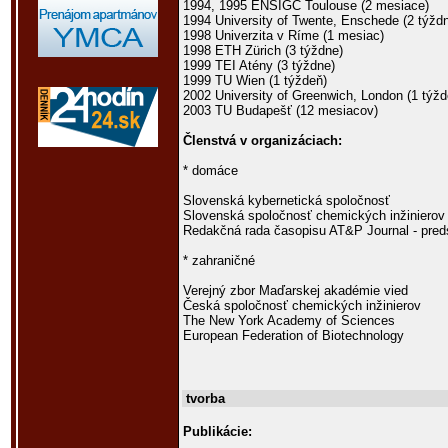
1994, 1995 ENSIGC Toulouse (2 mesiace)
1994 University of Twente, Enschede (2 týžd
1998 Univerzita v Ríme (1 mesiac)
1998 ETH Zürich (3 týždne)
1999 TEI Atény (3 týždne)
1999 TU Wien (1 týždeň)
2002 University of Greenwich, London (1 týžd
2003 TU Budapešť (12 mesiacov)
Členstvá v organizáciach:
* domáce
Slovenská kybernetická spoločnosť
Slovenská spoločnosť chemických inžinierov
Redakčná rada časopisu AT&P Journal - pred
* zahraničné
Verejný zbor Maďarskej akadémie vied
Česká spoločnosť chemických inžinierov
The New York Academy of Sciences
European Federation of Biotechnology
tvorba
Publikácie: