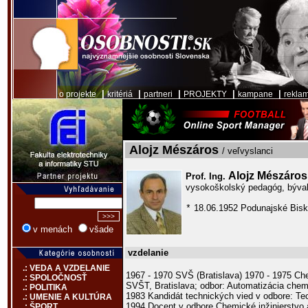
|
|
|
|
|
o projekte
kritériá
partneri
PROJEKTY
kampane
rekla
Alojz Mészáros
/ veľvyslanci
Alojz Mészáro
Prof. Ing.
vysokoškolský pedagóg, býva
18.06.1952 Podunajské Bisku
*
v menách
všade
vzdelanie
.: VEDA A VZDELANIE
1967 - 1970 SVŠ (Bratislava) 1970 - 1975 Ch
.: SPOLOČNOSŤ
SVŠT, Bratislava; odbor: Automatizácia chem
.: POLITIKA
1983 Kandidát technických vied v odbore: Te
.: UMENIE A KULTÚRA
1994 Docent v odbore Chemické inžinierstvo 
.: ŠPORT