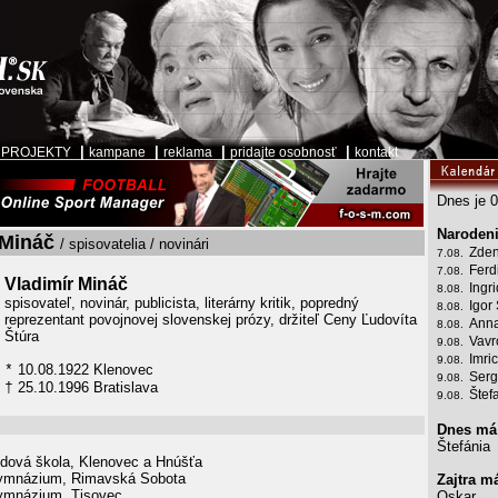
|
|
|
|
|
PROJEKTY
kampane
reklama
pridajte osobnosť
kontakt
Dnes je 0
Narodeni
 Mináč
/ spisovatelia / novinári
Zden
7.08.
Ferd
7.08.
Vladimír Mináč
Ingr
8.08.
spisovateľ, novinár, publicista, literárny kritik, popredný
Igor
8.08.
reprezentant povojnovej slovenskej prózy, držiteľ Ceny Ľudovíta
Anna
8.08.
Štúra
Vavr
9.08.
Imri
9.08.
10.08.1922 Klenovec
*
Serg
9.08.
25.10.1996 Bratislava
†
Štef
9.08.
Dnes má
Štefánia
dová škola, Klenovec a Hnúšťa
mnázium, Rimavská Sobota
Zajtra m
mnázium, Tisovec
Oskar