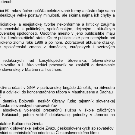
otívoch.
ici 60. rokov úplne opúšťa beletrizované formy a sústreďuje sa na
eidealizuje veľké postavy minulosti, ale skúma najmä ich chyby a
licistickej a esejistickej tvorbe nekonformne a kriticky zaujíma
stanoviská k politickým, spoločenským, dejinným i aktuálnym
venskej spoločnosti. Osobitné miesto v jeho publicistike majú
cké a literárnokritické state. Ostré publicistické pero nechýbalo ani
tického zlomu roku 1989 a po ňom. Zobrazoval aktuálne otázky,
ila spoločenská zmena v domácich, európskych i svetových
 redakčných rád Encyklopédie Slovenska, Slovenského
 slovníka a i. Ako vedúci pracovník sa zaslúžil o dostavanie
 slovenskej v Martine na Hostihore.
tívna účasť v SNP v partizánskej brigáde Jánošík; na Silvestra
li a odvliekli do koncentračného tábora v Mauthausene a Dachau
Č
 denníka Bojovník; neskôr Obrany ľudu; tajomník slovenskej
česko-slovenských spisovateľov
absolvoval vojenskú prezenčnú službu v škole záložných
v Košiciach; potom veliteľ detašovanej jednotky v Jemnici na
daktor Kultúrneho života
jomník slovenskej sekcie Zväzu československých spisovateľov
dúci scenáristického oddelenia Československého filmu