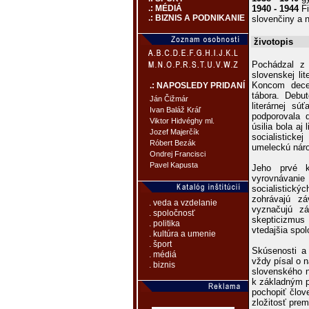
1940 - 1944
Fi
.: MÉDIÁ
.: BIZNIS A PODNIKANIE
slovenčiny a n
životopis
Pochádzal z 
slovenskej li
Koncom decem
.: NAPOSLEDY PRIDANÍ
tábora. Debu
Ján Čižmár
literárnej sú
Ivan Baláž Kráľ
podporovala 
Viktor Hidvéghy ml.
úsilia bola aj 
Jozef Majerčík
socialistick
Róbert Bezák
umeleckú nár
Ondrej Francisci
Pavel Kapusta
Jeho prvé k
vyrovnávanie
socialistick
zohrávajú zá
. veda a vzdelanie
vyznačujú zá
. spoločnosť
skepticizmus
. politika
vtedajšia spol
. kultúra a umenie
. šport
Skúsenosti a 
. médiá
vždy písal o n
. biznis
slovenského n
k základným pi
pochopiť člov
zložitosť prem