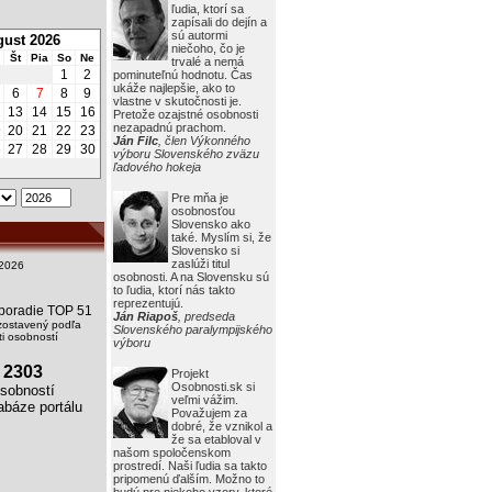
ľudia, ktorí sa
zapísali do dejín a
sú autormi
ust 2026
niečoho, čo je
Št
Pia
So
Ne
trvalé a nemá
1
2
pominuteľnú hodnotu. Čas
ukáže najlepšie, ako to
6
7
8
9
vlastne v skutočnosti je.
2
13
14
15
16
Pretože ozajstné osobnosti
nezapadnú prachom.
9
20
21
22
23
Ján Filc
, člen Výkonného
6
27
28
29
30
výboru Slovenského zväzu
ľadového hokeja
Pre mňa je
osobnosťou
Slovensko ako
také. Myslím si, že
Slovensko si
zaslúži titul
2026
osobnosti. A na Slovensku sú
to ľudia, ktorí nás takto
reprezentujú.
i poradie TOP 51
Ján Riapoš
, predseda
zostavený podľa
Slovenského paralympijského
i osobností
výboru
2303
Projekt
Osobnosti.sk si
obností
veľmi vážim.
báze portálu
Považujem za
dobré, že vznikol a
že sa etabloval v
našom spoločenskom
prostredí. Naši ľudia sa takto
pripomenú ďalším. Možno to