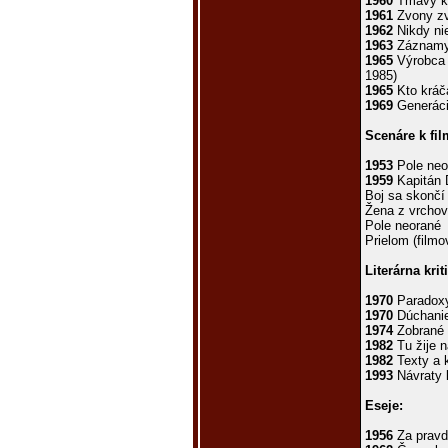
1960
Tmavý kú
1961
Zvony zv
1962
Nikdy ni
1963
Záznamy 
1965
Výrobca 
1985)
1965
Kto kráča
1969
Generác
Scenáre k fi
1953
Pole neo
1959
Kapitán 
Boj sa skončí 
Žena z vrchov
Pole neorané
Prielom (filmo
Literárna krit
1970
Paradox
1970
Dúchanie
1974
Zobrané 
1982
Tu žije n
1982
Texty a 
1993
Návraty 
Eseje:
1956
Za pravd