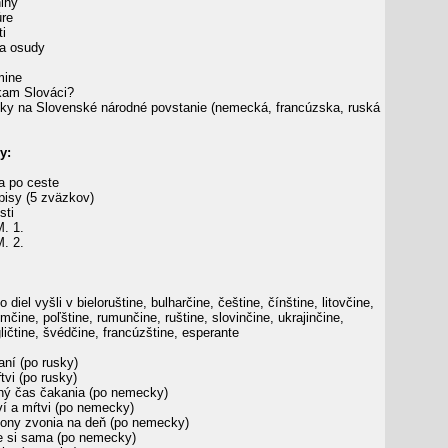
ihy
úre
i
 a osudy
mine
kam Slováci?
y na Slovenské národné povstanie (nemecká, francúzska, ruská
y:
a po ceste
isy (5 zväzkov)
sti
. 1.
. 2.
 diel vyšli v bieloruštine, bulharčine, češtine, čínštine, litovčine,
čine, poľštine, rumunčine, ruštine, slovinčine, ukrajinčine,
gličtine, švédčine, francúzštine, esperante
ní (po rusky)
tvi (po rusky)
hý čas čakania (po nemecky)
í a mŕtvi (po nemecky)
ony zvonia na deň (po nemecky)
e si sama (po nemecky)