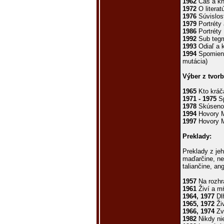
1962
Čas a kn
1972
O literat
1976
Súvislost
1979
Portréty
1986
Portréty
1992
Sub teg
1993
Odiaľ a 
1994
Spomienk
mutácia)
Výber z tvorb
1965
Kto kráč
1971 - 1975
Sp
1978
Skúseno
1994
Hovory M
1997
Hovory M
Preklady:
Preklady z jeho
maďarčine, nem
taliančine, an
1957
Na rozhra
1961
Živí a mŕ
1964, 1977
Dl
1965, 1972
Živ
1966, 1974
Zv
1982
Nikdy ni