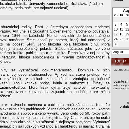
lozofická fakulta Univerzity Komenského, Bratislava (štúdium
emčiny; nedokončil pre vojnové udalosti)
Aug
Po
Ut
St
3
4
5
obuvníckej rodiny. Patrí k ústredným osobnostiam modernej
10
11
1
teratúry. Aktívne sa zúčastnil Slovenského národného povstania.
17
18
1
bra 1944 ho fašistickí Nemci odvliekli do koncentračného
24
25
2
toval románom Smrť chodí po horách, ktorý bol odmenený v
ťaži na počesť SNP. Jeho filozofia bola filozofiou činu, ktorá
31
dejinný a spoločenský pokrok. Stálou súčasťou jeho tvorivého
literárna kritika, publicistika a esejistika. Prebojúval v nej princípy
ej literatúry, hlbokú spoločenskú a mravnú zaangažovanosť a
očnosť.
nihy sa vyznačovali dokumentárnosťou. Dominuje v nich
za august 
 sa s vojnovou skutočnosťou. Aj keď sa stáva priekopníkom
ých myšlienok, v dielach zobrazujúcich vtedajšiu spoločnosť
pozrite s
važnú úlohu kritické prvky, irónia a sarkazmus. Prózy sa
rebríček je 
znamovitosťou, ktorú však dynamizuje autorov intelektuálny
návštevnost
 a ironizovanie konvencionalizujúcich sa hodnôt, ktoré hlása
očnosť.
os
prax aktívneho novinára a publicistu majú zásluhu na tom, že
v data
ajaktuálnejších problémoch. V rozsiahlych esejach osvetlil korene
árodného a spoločenského vývinu. Jeho dielo od 50. rokov patrí
lierom slovenskej socialistickej literatúry. Charakterizuje ho úsilie
eka v jeho aktívnej súvzťažnosti s dejinným pohybom. Vyhmatať
ieňajúcich sa ľudských vzťahov a charakterov si najviac trúfal na