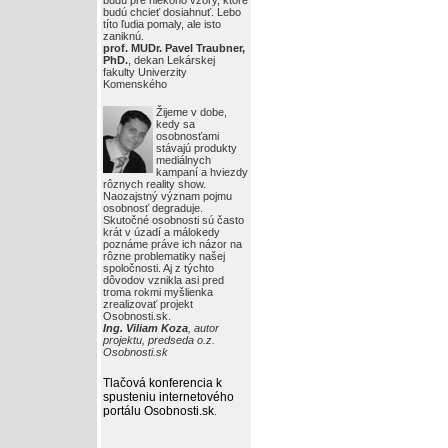
budú pre niekoho vzory, ktoré
budú chcieť dosiahnuť. Lebo
títo ľudia pomaly, ale isto
zaniknú.
prof. MUDr. Pavel Traubner,
PhD.
, dekan Lekárskej
fakulty Univerzity
Komenského
Žijeme v dobe,
kedy sa
osobnosťami
stávajú produkty
mediálnych
kampaní a hviezdy
rôznych reality show.
Naozajstný význam pojmu
osobnosť degraduje.
Skutočné osobnosti sú často
krát v úzadí a málokedy
poznáme práve ich názor na
rôzne problematiky našej
spoločnosti. Aj z týchto
dôvodov vznikla asi pred
troma rokmi myšlienka
zrealizovať projekt
Osobnosti.sk.
Ing. Viliam Koza
, autor
projektu, predseda o.z.
Osobnosti.sk
Tlačová konferencia k
spusteniu internetového
portálu Osobnosti.sk
.