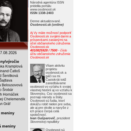
Národná agentúra ISSN
pridelila portálu
www.osobnosti.sk
ISSN 1338-2403
Denne aktualizované.
Osobnosti.sk (online)
Aj Vy máte možnosť podporiť
Osobnosti.sk svojimi darmi a
príspevkami zaslanými na
účet občianskeho združenia
Osobnosti.sk
4010825928 / 7500
- číslo
7.08.2026
účtu občianskeho združenia
Osobnosti.sk
ny/výročie
Vítam aktivitu
ka Kramplová
projektu
inand Čatloš
osobnosti.sk a
id Šenitková
páči sa mi.
Častokrát totiž
 Šajtlava
zanedbávame
 Belousovová
osobnosti vo vzťahu k svojej
o Šrobár
vlastnej histórií aj vo vzťahu k
Slovensku. Cez osobnosti sa
ch Hornáček
poznajú národy a štáty.
ej Chelemendik
Osobnosti sú ľudia, ktorí
an Gráf
dokážu robiť nielen pre seba,
ale aj pre okolie a navyše z
ich práce čerpá celá
 meniny
spoločnosť.
Ivan Gašparovič
, prezident
Slovenskej repulibky
á meniny
Osobnosti sú