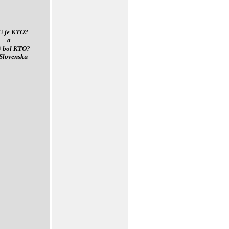
O
je KTO?
a
O
bol KTO?
Slovensku