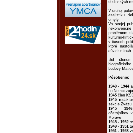
dedinských m
V druhej polov
esejistiku. N
omyly.
Vo svojej pub
nekonvenčné 
problémom slo
kultúrno-kriti
v časoch poli
ktoré nastol
súvislostiach.
Bol členom
biografického
budovy Matice
Pôsobenie:
1940 - 1944
ak
ho Nemci zaja
1945
člen KS
1945
redaktor
sekcie Zväzu 
1945 - 1946
dôstojníkov 
Morave
1945 - 1952
re
1949 - 1951
ta
1951 - 1953
ve