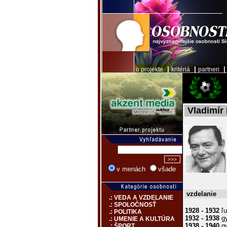
|
|
o projekte
kritériá
partneri
Vladimír
v menách
všade
vzdelanie
.: VEDA A VZDELANIE
.: SPOLOČNOSŤ
1928 - 1932
ľu
.: POLITIKA
1932 - 1938
gy
.: UMENIE A KULTÚRA
1938 - 1940
gy
.: ŠPORT