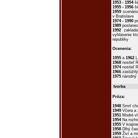
1953 - 1954
šé
1955 - 1956
šé
1959
scenáris
v Bratislave
1974 - 1990
pr
1989
poslanec
1992
zakladat
vyhlásenie kt
republiky
Ocenenia:
1955
a
1962
L
1968
nositeľ 
1974
nositeľ 
1966
zaslúžil
1975
národný 
tvorba
Próza:
1948
Smrť cho
1949
Včera a z
1951
Modré vl
1954
Na rozhr
1955
V krajine
1958
Dlhý čas
1959
Živí a mŕ