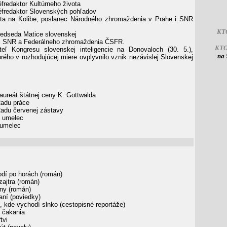
fredaktor Kultúrneho života
fredaktor Slovenských pohľadov
ta na Kolibe; poslanec Národného zhromaždenia v Prahe i SNR
KT
edseda Matice slovenskej
 SNR a Federálneho zhromaždenia ČSFR.
KT
eľ Kongresu slovenskej inteligencie na Donovaloch (30. 5.),
na 
orého v rozhodujúcej miere ovplyvnilo vznik nezávislej Slovenskej
aureát štátnej ceny K. Gottwalda
Radu práce
Radu červenej zástavy
ý umelec
umelec
dí po horách (román)
ajtra (román)
ny (román)
aní (poviedky)
, kde vychodí slnko (cestopisné reportáže)
 čakania
tvi