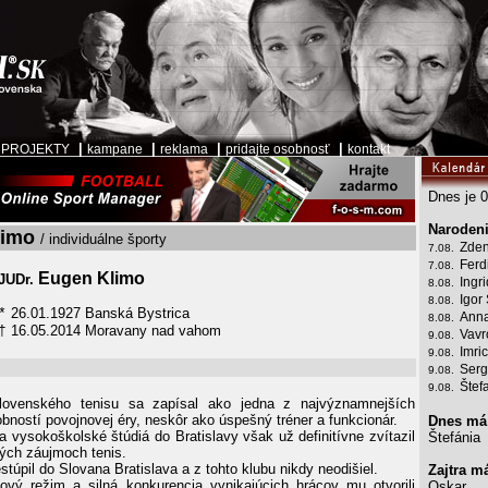
|
|
|
|
|
PROJEKTY
kampane
reklama
pridajte osobnosť
kontakt
Dnes je 0
Narodeni
limo
/ individuálne športy
Zden
7.08.
Ferd
7.08.
Eugen Klimo
JUDr.
Ingr
8.08.
Igor
8.08.
26.01.1927 Banská Bystrica
*
Anna
8.08.
16.05.2014 Moravany nad vahom
†
Vavr
9.08.
Imri
9.08.
Serg
9.08.
Štef
9.08.
slovenského tenisu sa zapísal ako jedna z najvýznamnejších
bností povojnovej éry, neskôr ako úspešný tréner a funkcionár.
Dnes má
a vysokoškolské štúdiá do Bratislavy však už definitívne zvítazil
Štefánia
vých záujmoch tenis.
stúpil do Slovana Bratislava a z tohto klubu nikdy neodišiel.
Zajtra m
ový režim a silná konkurencia vynikajúcich hrácov mu otvorili
Oskar