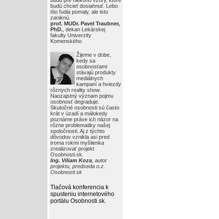
budú pre niekoho vzory, ktoré
budú chcieť dosiahnuť. Lebo
títo ľudia pomaly, ale isto
zaniknú.
prof. MUDr. Pavel Traubner,
PhD.
, dekan Lekárskej
fakulty Univerzity
Komenského
Žijeme v dobe,
kedy sa
osobnosťami
stávajú produkty
mediálnych
kampaní a hviezdy
rôznych reality show.
Naozajstný význam pojmu
osobnosť degraduje.
Skutočné osobnosti sú často
krát v úzadí a málokedy
poznáme práve ich názor na
rôzne problematiky našej
spoločnosti. Aj z týchto
dôvodov vznikla asi pred
troma rokmi myšlienka
zrealizovať projekt
Osobnosti.sk.
Ing. Viliam Koza
, autor
projektu, predseda o.z.
Osobnosti.sk
Tlačová konferencia k
spusteniu internetového
portálu Osobnosti.sk
.