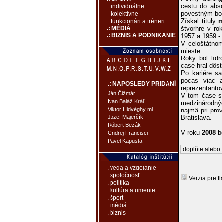
cestu do abso
individuálne
povestným bol
kolektívne
Získal tituly
m
funkcionári a tréneri
štvorhre v ro
.: MÉDIÁ
.: BIZNIS A PODNIKANIE
1957 a 1959 -
V celoštátno
mieste.
Roky bol líd
case hral dôst
Po kariére sa
pocas viac a
.: NAPOSLEDY PRIDANÍ
reprezentanto
Ján Čižmár
V tom čase sa
Ivan Baláž Kráľ
medzinárodnýc
Viktor Hidvéghy ml.
najmä pri pre
Bratislava.
Jozef Majerčík
Róbert Bezák
V roku
2008
bo
Ondrej Francisci
Pavel Kapusta
doplňte alebo 
. veda a vzdelanie
. spoločnosť
Verzia pre tl
. politika
. kultúra a umenie
. šport
. médiá
. biznis