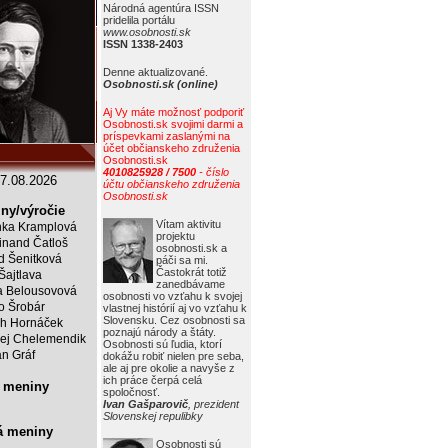
Národná agentúra ISSN
pridelila portálu
www.osobnosti.sk
ISSN 1338-2403
Denne aktualizované.
Osobnosti.sk (online)
Aj Vy máte možnosť podporiť
Osobnosti.sk svojimi darmi a
príspevkami zaslanými na
účet občianskeho združenia
Osobnosti.sk
4010825928 / 7500
- číslo
7.08.2026
účtu občianskeho združenia
Osobnosti.sk
ny/výročie
Vítam aktivitu
ka Kramplová
projektu
inand Čatloš
osobnosti.sk a
id Šenitková
páči sa mi.
Častokrát totiž
 Šajtlava
zanedbávame
 Belousovová
osobnosti vo vzťahu k svojej
o Šrobár
vlastnej histórií aj vo vzťahu k
Slovensku. Cez osobnosti sa
ch Hornáček
poznajú národy a štáty.
ej Chelemendik
Osobnosti sú ľudia, ktorí
an Gráf
dokážu robiť nielen pre seba,
ale aj pre okolie a navyše z
ich práce čerpá celá
 meniny
spoločnosť.
Ivan Gašparovič
, prezident
Slovenskej repulibky
á meniny
Osobnosti sú