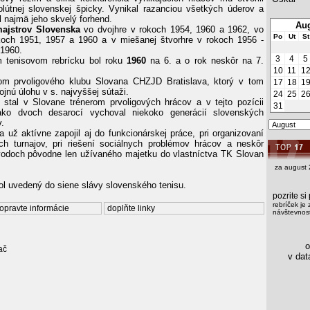
lútnej slovenskej špicky. Vynikal razanciou všetkých úderov a
 najmä jeho skvelý forhend.
Aug
ajstrov Slovenska
vo dvojhre v rokoch 1954, 1960 a 1962, vo
Po
Ut
St
koch 1951, 1957 a 1960 a v miešanej štvorhre v rokoch 1956 -
 1960.
3
4
5
m tenisovom rebrícku bol roku
1960
na 6. a o rok neskôr na 7.
10
11
1
rom prvoligového klubu Slovana CHZJD Bratislava, ktorý v tom
17
18
1
ojnú úlohu v s. najvyššej sútaži.
24
25
2
 stal v Slovane trénerom prvoligových hrácov a v tejto pozícii
31
ko dvoch desarocí vychoval niekoko generácií slovenských
v.
 už aktívne zapojil aj do funkcionárskej práce, pri organizovaní
h turnajov, pri riešení sociálnych problémov hrácov a neskôr
vodoch pôvodne len užívaného majetku do vlastníctva TK Slovan
za august 
l uvedený do siene slávy slovenského tenisu.
pozrite s
rebríček je 
opravte informácie
doplňte linky
návštevnost
os
ač
v data