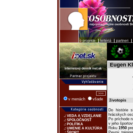
|
|
o projekte
kritériá
partneri
Eugen K
v menách
všade
životopis
Do histórie 
hrácskych oso
.: VEDA A VZDELANIE
Po príchode n
.: SPOLOČNOSŤ
v jeho športo
.: POLITIKA
Roku
1950
pre
.: UMENIE A KULTÚRA
Pevný tréning
.: ŠPORT