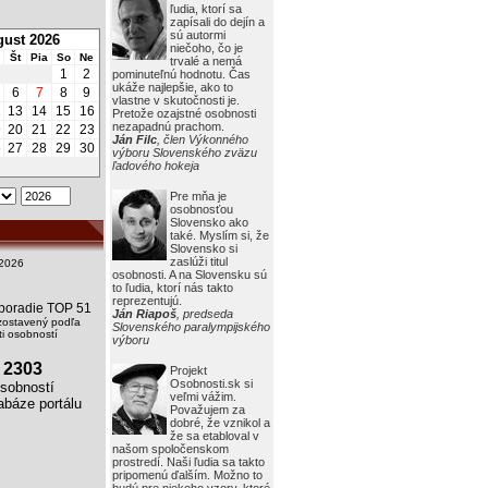
ľudia, ktorí sa
zapísali do dejín a
sú autormi
ust 2026
niečoho, čo je
Št
Pia
So
Ne
trvalé a nemá
1
2
pominuteľnú hodnotu. Čas
ukáže najlepšie, ako to
6
7
8
9
vlastne v skutočnosti je.
2
13
14
15
16
Pretože ozajstné osobnosti
nezapadnú prachom.
9
20
21
22
23
Ján Filc
, člen Výkonného
6
27
28
29
30
výboru Slovenského zväzu
ľadového hokeja
Pre mňa je
osobnosťou
Slovensko ako
také. Myslím si, že
Slovensko si
zaslúži titul
2026
osobnosti. A na Slovensku sú
to ľudia, ktorí nás takto
reprezentujú.
i poradie TOP 51
Ján Riapoš
, predseda
zostavený podľa
Slovenského paralympijského
i osobností
výboru
2303
Projekt
Osobnosti.sk si
obností
veľmi vážim.
báze portálu
Považujem za
dobré, že vznikol a
že sa etabloval v
našom spoločenskom
prostredí. Naši ľudia sa takto
pripomenú ďalším. Možno to