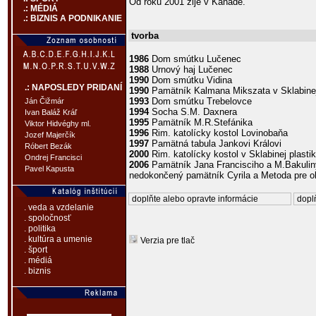
Od roku 2001 žije v Kanade.
.: MÉDIÁ
.: BIZNIS A PODNIKANIE
tvorba
1986
Dom smútku Lučenec
1988
Urnový haj Lučenec
1990
Dom smútku Vidina
.: NAPOSLEDY PRIDANÍ
1990
Pamätník Kalmana Mikszata v Sklabine
1993
Dom smútku Trebelovce
Ján Čižmár
1994
Socha S.M. Daxnera
Ivan Baláž Kráľ
1995
Pamätník M.R.Stefánika
Viktor Hidvéghy ml.
1996
Rim. katolícky kostol Lovinobaňa
Jozef Majerčík
1997
Pamätná tabula Jankovi Královi
Róbert Bezák
2000
Rim. katolícky kostol v Sklabinej plastik
Ondrej Francisci
2006
Pamätník Jana Francisciho a M.Bakulin
Pavel Kapusta
nedokončený pamätník Cyrila a Metoda pre o
doplňte alebo opravte informácie
doplň
. veda a vzdelanie
. spoločnosť
. politika
. kultúra a umenie
Verzia pre tlač
. šport
. médiá
. biznis