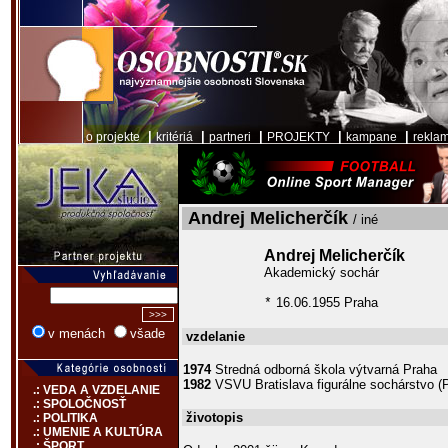
|
|
|
|
|
o projekte
kritériá
partneri
PROJEKTY
kampane
rekla
Andrej Melicherčík
/ iné
Andrej Melicherčík
Akademický sochár
16.06.1955 Praha
*
v menách
všade
vzdelanie
1974
Stredná odborná škola výtvarná Praha
1982
VSVU Bratislava figurálne sochárstvo (P
.: VEDA A VZDELANIE
.: SPOLOČNOSŤ
životopis
.: POLITIKA
.: UMENIE A KULTÚRA
.: ŠPORT