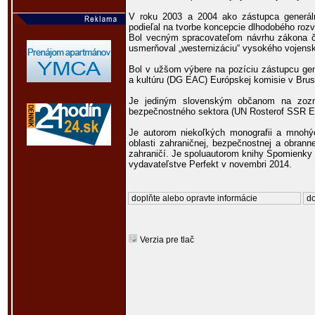
V roku 2003 a 2004 ako zástupca generál
podieľal na tvorbe koncepcie dlhodobého roz
Bol vecným spracovateľom návrhu zákona č. 4
usmerňoval „westernizáciu“ vysokého vojens
Bol v užšom výbere na pozíciu zástupcu gene
a kultúru (DG EAC) Európskej komisie v Bruse
Je jediným slovenským občanom na zoz
bezpečnostného sektora (UN Rosterof SSR Ex
Je autorom niekoľkých monografii a mnoh
oblasti zahraničnej, bezpečnostnej a obrann
zahraničí. Je spoluautorom knihy Spomienky 
vydavateľstve Perfekt v novembri 2014.
doplňte alebo opravte informácie
do
Verzia pre tlač