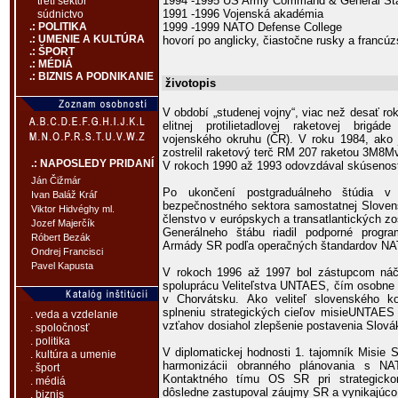
1994 -1995 US Army Command & General Sta
tretí sektor
1991 -1996 Vojenská akadémia
súdnictvo
1999 -1999 NATO Defense College
.: POLITIKA
.: UMENIE A KULTÚRA
hovorí po anglicky, čiastočne rusky a francúz
.: ŠPORT
.: MÉDIÁ
.: BIZNIS A PODNIKANIE
životopis
V období „studenej vojny“, viac než desať rok
elitnej protilietadlovej raketovej brigá
vojenského okruhu (ČR). V roku 1984, ako je
zostrelil raketový terč RM 207 raketou 3M8M
.: NAPOSLEDY PRIDANÍ
V rokoch 1990 až 1993 odovzdával skúsenost
Ján Čižmár
Po ukončení postgraduálneho štúdia 
Ivan Baláž Kráľ
bezpečnostného sektora samostatnej Slovensk
Viktor Hidvéghy ml.
členstvo v európskych a transatlantických z
Jozef Majerčík
Generálneho štábu riadil podporné program
Róbert Bezák
Armády SR podľa operačných štandardov N
Ondrej Francisci
Pavel Kapusta
V rokoch 1996 až 1997 bol zástupcom náčel
spoluprácu Veliteľstva UNTAES, čím osobne 
v Chorvátsku. Ako veliteľ slovenského 
splneniu strategických cieľov misieUNTAES 
. veda a vzdelanie
vzťahov dosiahol zlepšenie postavenia Slováko
. spoločnosť
. politika
V diplomatickej hodnosti 1. tajomník Misie 
. kultúra a umenie
harmonizácii obranného plánovania s N
. šport
Kontaktného tímu OS SR pri strategick
. médiá
dôsledne zastupoval záujmy SR a vynikajúco
. biznis