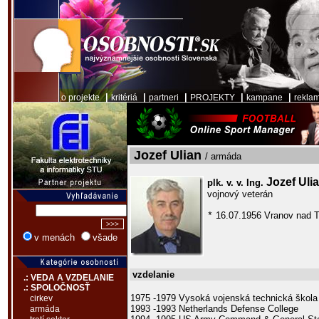
|
|
|
|
|
o projekte
kritériá
partneri
PROJEKTY
kampane
rekla
Jozef Ulian
/ armáda
Jozef Uli
plk. v. v. Ing.
vojnový veterán
16.07.1956 Vranov nad T
*
v menách
všade
vzdelanie
.: VEDA A VZDELANIE
.: SPOLOČNOSŤ
1975 -1979 Vysoká vojenská technická škola
cirkev
1993 -1993 Netherlands Defense College
armáda