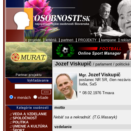
|
|
|
|
|
o projekte
kritériá
partneri
PROJEKTY
kampane
rekla
Jozef Viskupič
/ parlament / politické
Jozef Viskupič
Mgr.
poslanec NR SR, člen nezávis
ľudia, SaS
08.02.1976 Trnava
*
v menách
všade
motto
.: VEDA A VZDELANIE
Nebáť sa a nekradnúť. (T.G.Masaryk)
.: SPOLOČNOSŤ
.: POLITIKA
.: UMENIE A KULTÚRA
vzdelanie
.: ŠPORT