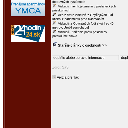
dopravných systémoch
Viskupič navrhuje zmenu v poslaneckých
prieskumoch
Ako z filmu: Viskupič z Obyčajných ľudí
utiekol z parlamentu pred hlasovaním
Viskupič z Obyčajných ľudí skočil zo 40
metrov: Urobil som chybu!
Viskupič: Zníženie počtu poslancov
predložíme znova
>>
Staršie články o osobnosti
doplňte alebo opravte informácie
dopl
Zdroj: SaS
Verzia pre tlač