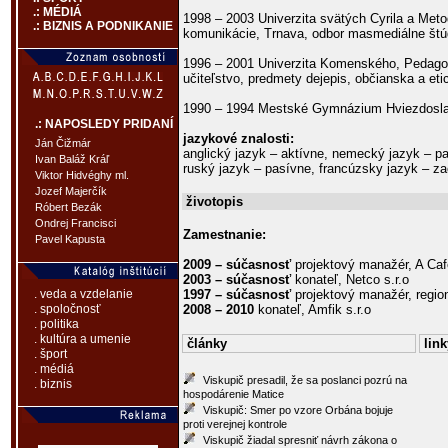
.: MÉDIÁ
1998 – 2003 Univerzita svätých Cyrila a Met
.: BIZNIS A PODNIKANIE
komunikácie, Trnava, odbor masmediálne štú
1996 – 2001 Univerzita Komenského, Pedagogi
učiteľstvo, predmety dejepis, občianska a et
1990 – 1994 Mestské Gymnázium Hviezdosla
.: NAPOSLEDY PRIDANÍ
jazykové znalosti:
Ján Čižmár
anglický jazyk – aktívne, nemecký jazyk – p
Ivan Baláž Kráľ
ruský jazyk – pasívne, francúzsky jazyk – za
Viktor Hidvéghy ml.
Jozef Majerčík
životopis
Róbert Bezák
Ondrej Francisci
Zamestnanie:
Pavel Kapusta
2009 – súčasnosť
projektový manažér, A Cafe
2003 – súčasnosť
konateľ, Netco s.r.o
1997 – súčasnosť
projektový manažér, reg
. veda a vzdelanie
2008 – 2010
konateľ, Amfik s.r.o
. spoločnosť
. politika
. kultúra a umenie
články
link
. šport
. médiá
Viskupič presadil, že sa poslanci pozrú na
. biznis
hospodárenie Matice
Viskupič: Smer po vzore Orbána bojuje
proti verejnej kontrole
Viskupič žiadal spresniť návrh zákona o