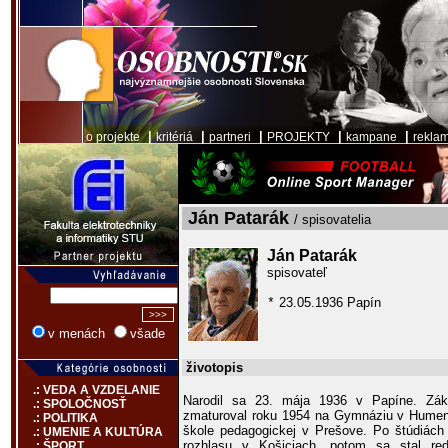
|
|
|
|
|
o projekte
kritériá
partneri
PROJEKTY
kampane
rekla
Ján Patarák
/ spisovatelia
Ján Patarák
spisovateľ
23.05.1936 Papín
*
v menách
všade
životopis
.: VEDA A VZDELANIE
Narodil sa 23. mája 1936 v Papíne. Zákl
.: SPOLOČNOSŤ
zmaturoval roku 1954 na Gymnáziu v Hume
.: POLITIKA
škole pedagogickej v Prešove. Po štúdiách 
.: UMENIE A KULTÚRA
rozhlasu v Košiciach, potom sa stal r
.: ŠPORT