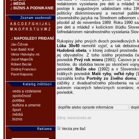
redaktorom vysielania pre deti a mládež k
.: MÉDIÁ
.: BIZNIS A PODNIKANIE
postoje k augustovým udalostiam roku 19
politicky diskriminovaný a nesmel publi
slovenského jazyka na Strednom odbornom uč
pôsobil až do novembra 1989. Roku 1990 sa
pre deti a mládež v košickom štúdiu Sloven
šéfredaktorom národnostného vysielania Slo
.: NAPOSLEDY PRIDANÍ
Rukopisy jeho prvých dvoch poviedkových 
Ján Čižmár
Lúka 30x40
nemohli vyjsť, a tak debutov
Ivan Baláž Kráľ
Hudobná obeta
, v ktorej zobrazil prostredi
Viktor Hidvéghy ml.
jej obyvateľov. Z toho istého prostredia 
poviedok
Prvý rok mieru
(1991). Časovo je 
Jozef Majerčík
histórie, do obdobia tesne po skončení voj
Róbert Bezák
poviedok
Božie oko
(1992) a v Slovensko
Ondrej Francisci
krátkych poviedok
Malé ryby, veľké ryby
(1
Pavel Kapusta
rozsiahla kniha
Portréty zo živého domu
,
zážitky z dvadsaťročného pôsobenia na uč
autorom viacerých televíznych scenárov, r
. veda a vzdelanie
poviedok.
. spoločnosť
. politika
. kultúra a umenie
doplňte alebo opravte informácie
dopl
. šport
. médiá
Zdroj: www.books.sk
. biznis
Verzia pre tlač