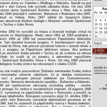
Misijnom dome sv. Gabriela v Mödlingu v Rakúsku. Narodil sa pod
tmi v obci Cerová, kde vychodil základnú školu. Od roku 1939
Aug
sijnom dome Spoločnosti Božieho slova v Nitre, kde si urobil
Po
Ut
St
oku 1944 prestúpil k verbistom. Maturoval v Bratislave roku 1945.
udoval vo Vidinej. Roku 1947 odišiel do Spojených štátov
3
4
5
am absolvoval štúdium teológie v Misijnom seminári Spoločnosti
v Techny v štáte Illinois.
10
11
1
17
18
1
bra 1950 ho vysvätili za kňaza a licenciát teológie získal na
24
25
2
iverzite vo Washingtone. Medzi rokmi 1952 až 1954 prednášal v
31
okoch 1954 až 1956 bol poslucháčom Pápežského biblického
. Tam dosiahol licenciát exegézy. V šesťdesiatych rokoch 20.
ovolali do Ríma, kde prevzal významné funkcie v ústredí rehole a
ciát z exegézy na Pápežskom biblickom ústave. Ako profesor
ed po skončení štúdia pôsobil v Techny až do zvolenia za rektora
Vtedy ho zvolili aj za poradcu a admonitora najvyššieho
za august 
o Spoločnosti Božského Slova v Ríme. Od roku 1968 pracoval
delegácie Svätej stolice ba rokovaniach s vládou ČSSR.
pozrite s
sa stal trvalým pracovníkom Štátneho sekretariátu Svätej stolice
rebríček je 
návštevnost
imoriadne cirkevné záležitosti, čo je obdoba ministerstva
h vecí a postupne prevzal oddelenie pre Československo,
usko. Nemeckú demokratickú republiku , Bulharsko a Albánsko.
os
89 bol spolutvorcom takzvanej východnej politiky - nového
v data
o prístupu Sv. stolice k socialistickým krajinám. 18.augusta 1990
 II. vymenoval za pápežského nuncia v Rumunsku a povýšil na
iskupa tabaltského. Biskupskú vysviacku prijal 13. októbra 1990 v
rešti John Bukovský vykonával diplomatické poverenie až do
994, keď ho ustanovili za pápežského nuncia v Ruskej federácii.
 roku 2000 odišiel na odpočinok. Žije v Techny v USA. V