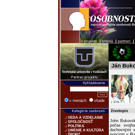
|
|
o projekte
kritériá
partneri
Ján Buk
v menách
všade
životopis
.: VEDA A VZDELANIE
John Bukovsk
.: SPOLOČNOSŤ
počas svojho
.: POLITIKA
duchovnými s
.: UMENIE A KULTÚRA
nunciom v Rum
.: ŠPORT