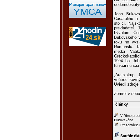
sedemdesiatyc
John Bukovsk
Casaroliho a 
stolici. Najs
prekladateľ.
bývalom Čes
Bukovského vy
roku ho vysl
Rumunska. Tam
medzi Vati
Gréckokatolíc
1994 bol Joh
funkcii nuncia
„Arcibiskup
vnútrocirkev
Uviedli zdroj
Zomrel v sobot
články
V Ríme preds
Bukovského
Prezentácia
Staršie čl