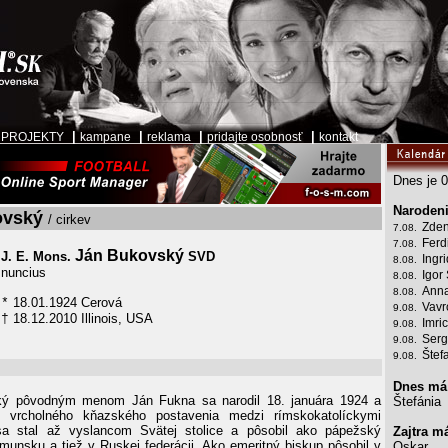
|
|
|
|
|
PROJEKTY
kampane
reklama
pridajte osobnosť
kontakt
Dnes je 0
Narodeni
ovský
/ cirkev
Zden
7.08.
Ferd
7.08.
Ján Bukovský
J. E. Mons.
SVD
Ingr
8.08.
nuncius
Igor
8.08.
Anna
8.08.
18.01.1924 Cerová
*
Vavr
9.08.
18.12.2010 Illinois, USA
†
Imri
9.08.
Serg
9.08.
Štef
9.08.
Dnes má
ý pôvodným menom Ján Fukna sa narodil 18. januára 1924 a
Štefánia
 vrcholného kňazského postavenia medzi rímskokatolíckymi
a stal až vyslancom Svätej stolice a pôsobil ako pápežský
Zajtra m
unsku a tiež v Ruskej federácii. Ako emeritný biskup pôsobil v
Oskar