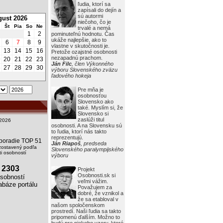
ľudia, ktorí sa
zapísali do dejín a
sú autormi
ust 2026
niečoho, čo je
Št
Pia
So
Ne
trvalé a nemá
1
2
pominuteľnú hodnotu. Čas
ukáže najlepšie, ako to
6
7
8
9
vlastne v skutočnosti je.
2
13
14
15
16
Pretože ozajstné osobnosti
nezapadnú prachom.
9
20
21
22
23
Ján Filc
, člen Výkonného
6
27
28
29
30
výboru Slovenského zväzu
ľadového hokeja
Pre mňa je
osobnosťou
Slovensko ako
také. Myslím si, že
Slovensko si
zaslúži titul
2026
osobnosti. A na Slovensku sú
to ľudia, ktorí nás takto
reprezentujú.
i poradie TOP 51
Ján Riapoš
, predseda
zostavený podľa
Slovenského paralympijského
i osobností
výboru
2303
Projekt
Osobnosti.sk si
obností
veľmi vážim.
báze portálu
Považujem za
dobré, že vznikol a
že sa etabloval v
našom spoločenskom
prostredí. Naši ľudia sa takto
pripomenú ďalším. Možno to