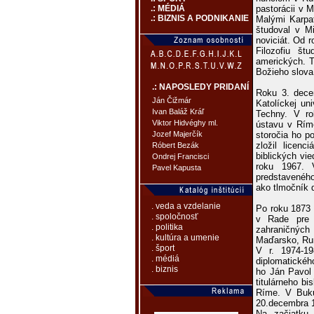
pastorácii v 
.: MÉDIÁ
.: BIZNIS A PODNIKANIE
Malými Karpa
študoval v Mi
noviciát. Od r
Filozofiu št
amerických. T
Božieho slova 
.: NAPOSLEDY PRIDANÍ
Roku 3. decem
Ján Čižmár
Katolíckej un
Ivan Baláž Kráľ
Techny. V r
Viktor Hidvéghy ml.
ústavu v Ríme
storočia ho p
Jozef Majerčík
zložil licen
Róbert Bezák
biblických vi
Ondrej Francisci
roku 1967. 
Pavel Kapusta
predstavenéh
ako tlmočník 
. veda a vzdelanie
Po roku 1873 
. spoločnosť
v Rade pre m
. politika
zahraničnýc
. kultúra a umenie
Maďarsko, Rum
. šport
V r. 1974-19
. médiá
diplomatickéh
. biznis
ho Ján Pavol
titulárneho b
Ríme. V Buku
20.decembra 1
Na začiatku