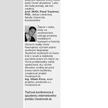
budú pre niekoho vzory, ktoré
budú chcieť dosiahnuť. Lebo
títo ľudia pomaly, ale isto
zaniknú.
prof. MUDr. Pavel Traubner,
PhD.
, dekan Lekárskej
fakulty Univerzity
Komenského
Žijeme v dobe,
kedy sa
osobnosťami
stávajú produkty
mediálnych
kampaní a hviezdy
rôznych reality show.
Naozajstný význam pojmu
osobnosť degraduje.
Skutočné osobnosti sú často
krát v úzadí a málokedy
poznáme práve ich názor na
rôzne problematiky našej
spoločnosti. Aj z týchto
dôvodov vznikla asi pred
troma rokmi myšlienka
zrealizovať projekt
Osobnosti.sk.
Ing. Viliam Koza
, autor
projektu, predseda o.z.
Osobnosti.sk
Tlačová konferencia k
spusteniu internetového
portálu Osobnosti.sk
.