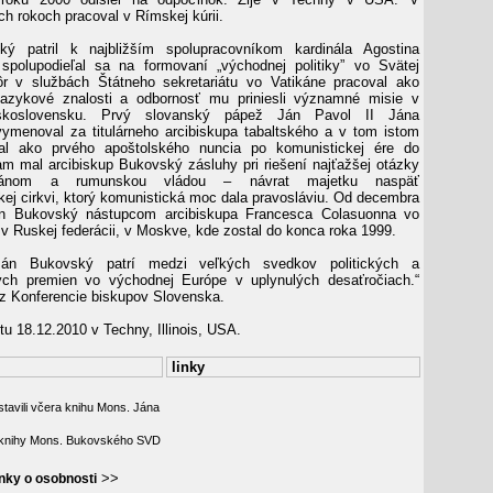
h rokoch pracoval v Rímskej kúrii.
ý patril k najbližším spolupracovníkom kardinála Agostina
spolupodieľal sa na formovaní „východnej politiky” vo Svätej
kôr v službách Štátneho sekretariátu vo Vatikáne pracoval ako
 Jazykové znalosti a odbornosť mu priniesli významné misie v
koslovensku. Prvý slovanský pápež Ján Pavol II Jána
menoval za titulárneho arcibiskupa tabaltského a v tom istom
al ako prvého apoštolského nuncia po komunistickej ére do
 mal arcibiskup Bukovský zásluhy pri riešení najťažšej otázky
kánom a rumunskou vládou – návrat majetku naspäť
kej cirkvi, ktorý komunistická moc dala pravosláviu. Od decembra
n Bukovský nástupcom arcibiskupa Francesca Colasuonna vo
 v Ruskej federácii, v Moskve, kde zostal do konca roka 1999.
 Ján Bukovský patrí medzi veľkých svedkov politických a
ných premien vo východnej Európe v uplynulých desaťročiach.“
e z Konferencie biskupov Slovenska.
u 18.12.2010 v Techny, Illinois, USA.
linky
tavili včera knihu Mons. Jána
 knihy Mons. Bukovského SVD
>>
ánky o osobnosti