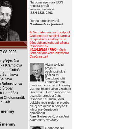
Národná agentúra ISSN
pridelila portálu
www.osobnosti.sk
ISSN 1338-2403
Denne aktualizované.
Osobnosti.sk (online)
Aj Vy máte možnosť podporiť
Osobnosti.sk svojimi darmi a
príspevkami zaslanými na
účet občianskeho združenia
Osobnosti.sk
4010825928 / 7500
- číslo
7.08.2026
účtu občianskeho združenia
Osobnosti.sk
ny/výročie
Vítam aktivitu
ka Kramplová
projektu
inand Čatloš
osobnosti.sk a
id Šenitková
páči sa mi.
Častokrát totiž
 Šajtlava
zanedbávame
 Belousovová
osobnosti vo vzťahu k svojej
o Šrobár
vlastnej histórií aj vo vzťahu k
Slovensku. Cez osobnosti sa
ch Hornáček
poznajú národy a štáty.
ej Chelemendik
Osobnosti sú ľudia, ktorí
an Gráf
dokážu robiť nielen pre seba,
ale aj pre okolie a navyše z
ich práce čerpá celá
 meniny
spoločnosť.
Ivan Gašparovič
, prezident
Slovenskej repulibky
á meniny
Osobnosti sú