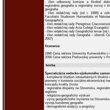
- člen odborovej komisie a školiteľ dok
regionálna geografia a regionálny rozvoj v š
geografia
- člen redakčnej rady (od r. 1998) a výk
Facultatis Studiorum Humanitatis et Naturae
Geographica
- člen redakčnej rady Peregrinus Cracoviensi
- člen redakčnej rady Acta Collegii Evangelici
- člen redakčnej rady Geografická revue (od r
- člen redakčnej rady Geografie – sborník Če
2007)
Ocenenia:
1990 Cena rektora Univerzity Komenského v 
2006 Cena rektora Prešovskej univerzity v P
tvorba
Špecializácia vedecko-výskumného zamera
- komplexné štúdium intraurbánnych štruktúr 
premeny v kontexte sociálno-ekonomickej tran
konceptu kvality života
- regionálne disparity na Slovensku, regioná
regiónov
- religiózno-geografický výskum
- vývoj geografického myslenia na Slovensku
vývoja humánnej geografie
- demografické analýzy a prognózy