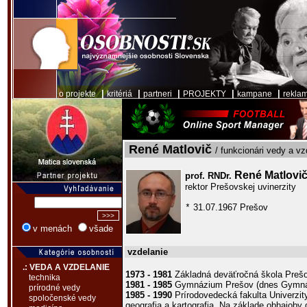
|
|
|
|
|
o projekte
kritériá
partneri
PROJEKTY
kampane
rekla
René Matlovič
/ funkcionári vedy a vz
René Matlovi
prof. RNDr.
rektor Prešovskej uvinerzity
31.07.1967 Prešov
*
v menách
všade
vzdelanie
.: VEDA A VZDELANIE
1973 - 1981
Základná deväťročná škola Preš
technika
1981 - 1985
Gymnázium Prešov (dnes Gymná
prírodné vedy
1985 - 1990
Prírodovedecká fakulta Univerzit
spoločenské vedy
geografia a kartografia. Na základe obhajoby 