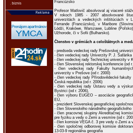
Francúzsko
. biznis
Profesor Matlovič absolvoval aj viaceré stá
V rokoch 1985 - 2007 absolvované štud
univerzitách a vedeckých inštitúciách v Li
Ferrande (Francúzsko), v Maribore (Slovin
Lódźi, Krakówe, Warszawe, Lubline (Poľsko
Užhorode, či v Sofii (Bulharsko).
Členstvo v grémiách a celoštátnych a med
- predseda vedeckej rady Prešovskej univerzi
- člen vedeckej rady Univerzity P. J. Šafárika
- člen vedeckej rady Technickej univerzity v K
- člen Slovenskej rektorskej konferencie (od r
- člen vedeckej rady Fakulty humanitnýc
univerzity v Prešove (od r. 2000)
- člen vedeckej rady Přírodovědecké fakulty
Česká republika (od r. 2006)
- člen vedeckej rady Ústavu vedy a výsku
Bystrici (od r. 2006),
- člen výboru EUGEO – asociácie geografick
EÚ,
- prezident Slovenskej geografickej spoločnos
- člen Slovenského národného geografického k
- člen pracovnej skupiny Akreditačnej komi
pre fyziku a vedy o Zemi a vesmíre (od r. 200
- člen komisie VEGA č. 3 pre vedy o Zemi a v
- člen spoločnej odborovej komisie doktor
13-03-9 regionálna geografia