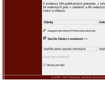
V evidencii 194 publikačných jednotiek, z toh
24 vedeckých prác v zahraničí a 66 vedeckýc
citácií a ohlasov.
články
link
Inaugurovali rektora Prešovskej univerzity
>>
Staršie články o osobnosti
doplňte alebo opravte informácie
dopl
Zdroj: René Matlovič
Verzia pre tlač
(c) 2004 - 2010
Občianske združenie Osobnosti.