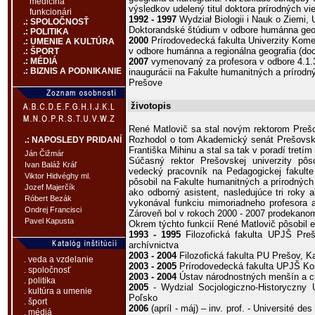
medicína
výsledkov udelený titul doktora prírodných vi
funkcionári
1992 - 1997
Wydział Biologii i Nauk o Ziemi, 
.: SPOLOČNOSŤ
Doktorandské štúdium v odbore humánna geog
.: POLITIKA
2000
Prírodovedecká fakulta Univerzity Komen
.: UMENIE A KULTÚRA
v odbore humánna a regionálna geografia (doc
.: ŠPORT
2007
vymenovaný za profesora v odbore 4.1.3
.: MÉDIÁ
.: BIZNIS A PODNIKANIE
inaugurácii na Fakulte humanitných a prírodn
Prešove
životopis
René Matlovič sa stal novým rektorom Prešo
Rozhodol o tom Akademický senát Prešovskej 
.: NAPOSLEDY PRIDANÍ
Františka Mihinu a stal sa tak v poradí tretím
Ján Čižmár
Súčasný rektor Prešovskej univerzity pô
Ivan Baláž Kráľ
vedecký pracovník na Pedagogickej fakul
Viktor Hidvéghy ml.
pôsobil na Fakulte humanitných a prírodnýc
Jozef Majerčík
ako odborný asistent, nasledujúce tri roky
Róbert Bezák
vykonával funkciu mimoriadneho profesora a
Ondrej Francisci
Zároveň bol v rokoch 2000 - 2007 prodekano
Pavel Kapusta
Okrem týchto funkcií René Matlovič pôsobil ex
1993 - 1995
Filozofická fakulta UPJŠ Pre
archívnictva
2003 - 2004
Filozofická fakulta PU Prešov, Ka
. veda a vzdelanie
2003 - 2005
Prírodovedecká fakulta UPJŠ Koš
. spoločnosť
2003 - 2004
Ústav národnostných menšín a c
. politika
2005
- Wydzial Socjologiczno-Historyczny 
. kultúra a umenie
Poľsko
. šport
2006
(apríl - máj) – inv. prof. - Université de
. médiá