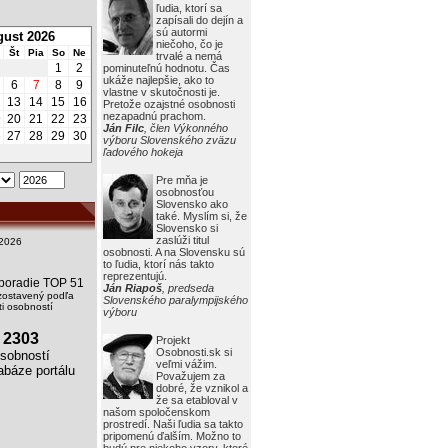
ľudia, ktorí sa
zapísali do dejín a
sú autormi
ust 2026
niečoho, čo je
Št
Pia
So
Ne
trvalé a nemá
1
2
pominuteľnú hodnotu. Čas
ukáže najlepšie, ako to
6
7
8
9
vlastne v skutočnosti je.
2
13
14
15
16
Pretože ozajstné osobnosti
nezapadnú prachom.
9
20
21
22
23
Ján Filc
, člen Výkonného
6
27
28
29
30
výboru Slovenského zväzu
ľadového hokeja
Pre mňa je
osobnosťou
Slovensko ako
také. Myslím si, že
Slovensko si
zaslúži titul
2026
osobnosti. A na Slovensku sú
to ľudia, ktorí nás takto
reprezentujú.
i poradie TOP 51
Ján Riapoš
, predseda
zostavený podľa
Slovenského paralympijského
i osobností
výboru
2303
Projekt
Osobnosti.sk si
obností
veľmi vážim.
báze portálu
Považujem za
dobré, že vznikol a
že sa etabloval v
našom spoločenskom
prostredí. Naši ľudia sa takto
pripomenú ďalším. Možno to