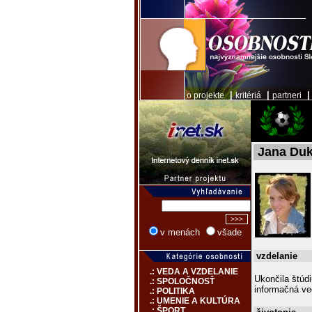
|
|
o projekte
kritériá
partneri
Jana Du
v menách
všade
vzdelanie
.: VEDA A VZDELANIE
Ukončila štúdi
.: SPOLOČNOSŤ
informačná v
.: POLITIKA
.: UMENIE A KULTÚRA
.: ŠPORT