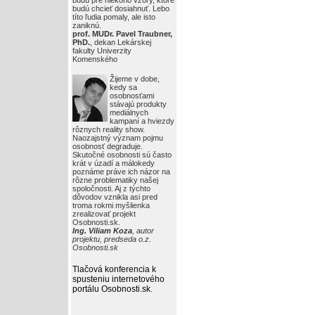
budú pre niekoho vzory, ktoré
budú chcieť dosiahnuť. Lebo
títo ľudia pomaly, ale isto
zaniknú.
prof. MUDr. Pavel Traubner,
PhD.
, dekan Lekárskej
fakulty Univerzity
Komenského
Žijeme v dobe,
kedy sa
osobnosťami
stávajú produkty
mediálnych
kampaní a hviezdy
rôznych reality show.
Naozajstný význam pojmu
osobnosť degraduje.
Skutočné osobnosti sú často
krát v úzadí a málokedy
poznáme práve ich názor na
rôzne problematiky našej
spoločnosti. Aj z týchto
dôvodov vznikla asi pred
troma rokmi myšlienka
zrealizovať projekt
Osobnosti.sk.
Ing. Viliam Koza
, autor
projektu, predseda o.z.
Osobnosti.sk
Tlačová konferencia k
spusteniu internetového
portálu Osobnosti.sk
.