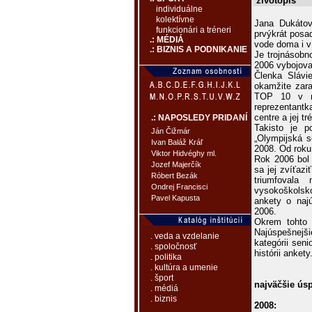
životopis
individuálne
kolektívne
Jana Dukátov
funkcionári a tréneri
prvýkrát posa
.: MÉDIÁ
vode doma i v
.: BIZNIS A PODNIKANIE
Je trojnásobn
2006 vybojova
Členka Slávi
okamžite zara
TOP 10 v me
reprezentant
centre a jej 
.: NAPOSLEDY PRIDANÍ
Takisto je 
Ján Čižmár
„Olympijská s
Ivan Baláž Kráľ
2008. Od roku
Viktor Hidvéghy ml.
Rok 2006 bol 
Jozef Majerčík
sa jej zvíťaz
Róbert Bezák
triumfovala
Ondrej Francisci
vysokoškolsk
Pavel Kapusta
ankety o naj
2006.
Okrem tohto 
Najúspešnejši
. veda a vzdelanie
kategórii sen
. spoločnosť
histórii ankety
. politika
. kultúra a umenie
. šport
najväčšie ús
. médiá
. biznis
2008: