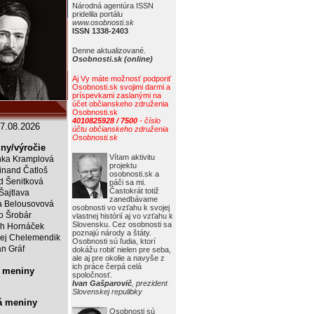
Národná agentúra ISSN
pridelila portálu
www.osobnosti.sk
ISSN 1338-2403
Denne aktualizované.
Osobnosti.sk (online)
Aj Vy máte možnosť podporiť
Osobnosti.sk svojimi darmi a
príspevkami zaslanými na
účet občianskeho združenia
Osobnosti.sk
4010825928 / 7500
- číslo
7.08.2026
účtu občianskeho združenia
Osobnosti.sk
ny/výročie
Vítam aktivitu
ka Kramplová
projektu
inand Čatloš
osobnosti.sk a
id Šenitková
páči sa mi.
Častokrát totiž
 Šajtlava
zanedbávame
 Belousovová
osobnosti vo vzťahu k svojej
o Šrobár
vlastnej histórií aj vo vzťahu k
Slovensku. Cez osobnosti sa
ch Hornáček
poznajú národy a štáty.
ej Chelemendik
Osobnosti sú ľudia, ktorí
an Gráf
dokážu robiť nielen pre seba,
ale aj pre okolie a navyše z
ich práce čerpá celá
 meniny
spoločnosť.
Ivan Gašparovič
, prezident
Slovenskej repulibky
á meniny
Osobnosti sú