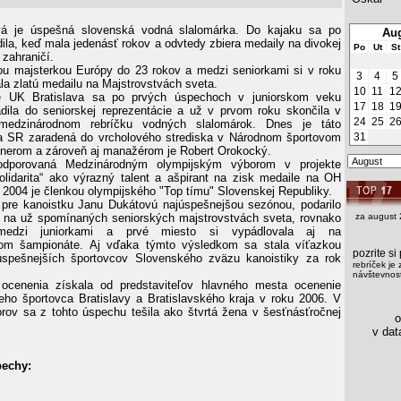
á je úspešná slovenská vodná slalomárka. Do kajaku sa po
Aug
dila, keď mala jedenásť rokov a odvtedy zbiera medaily na divokej
Po
Ut
St
 zahraničí.
ou majsterkou Európy do 23 rokov a medzi seniorkami si v roku
3
4
5
la zlatú medailu na Majstrovstvách sveta.
10
11
1
e UK Bratislava sa po prvých úspechoch v juniorskom veku
17
18
1
dila do seniorskej reprezentácie a už v prvom roku skončila v
24
25
2
dzinárodnom rebríčku vodných slalomárok. Dnes je táto
ka SR zaradená do vrcholového strediska v Národnom športovom
31
trénerom a zároveň aj manažérom je Robert Orokocký.
podporovaná Medzinárodným olympijským výborom v projekte
olidarita“ ako výrazný talent a ašpirant na zisk medaile na OH
 2004 je členkou olympijského "Top tímu" Slovenskej Republiky.
pre kanoistku Janu Dukátovú najúspešnejšou sezónou, podarilo
iť na už spomínaných seniorských majstrovstvách sveta, rovnako
za august 
 medzi juniorkami a prvé miesto si vypádlovala aj na
om šampionáte. Aj vďaka týmto výsledkom sa stala víťazkou
pozrite s
úspešnejších športovcov Slovenského zväzu kanoistiky za rok
rebríček je 
návštevnost
ocenenia získala od predstaviteľov hlavného mesta ocenenie
eho športovca Bratislavy a Bratislavského kraja v roku 2006. V
iorov sa z tohto úspechu tešila ako štvrtá žena v šesťnásťročnej
os
.
v data
pechy: