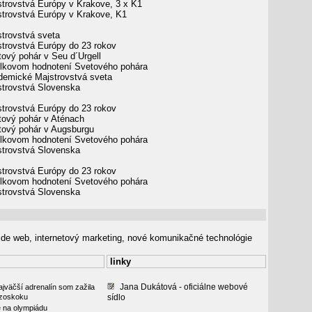
strovstvá Európy v Krakove, 3 x K1
strovstvá Európy v Krakove, K1
strovstvá sveta
strovstvá Európy do 23 rokov
tový pohár v Seu d´Urgell
elkovom hodnotení Svetového pohára
demické Majstrovstvá sveta
strovstvá Slovenska
strovstvá Európy do 23 rokov
tový pohár v Aténach
tový pohár v Augsburgu
elkovom hodnotení Svetového pohára
strovstvá Slovenska
strovstvá Európy do 23 rokov
elkovom hodnotení Svetového pohára
strovstvá Slovenska
wide web, internetový marketing, nové komunikačné technológie
linky
Jana Dukátová - oficiálne webové
jväčší adrenalín som zažila
 zoskoku
sídlo
 na olympiádu