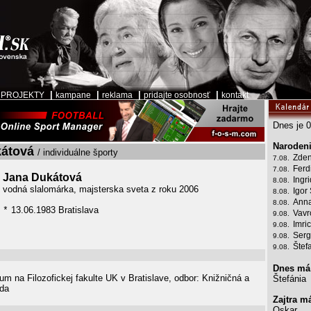
|
|
|
|
|
PROJEKTY
kampane
reklama
pridajte osobnosť
kontakt
Dnes je 0
Narodeni
kátová
/ individuálne športy
Zden
7.08.
Ferd
7.08.
Jana Dukátová
Ingr
8.08.
vodná slalomárka, majsterska sveta z roku 2006
Igor
8.08.
Anna
8.08.
13.06.1983 Bratislava
*
Vavr
9.08.
Imri
9.08.
Serg
9.08.
Štef
9.08.
Dnes má
um na Filozofickej fakulte UK v Bratislave, odbor: Knižničná a
Štefánia
eda
Zajtra m
Oskar