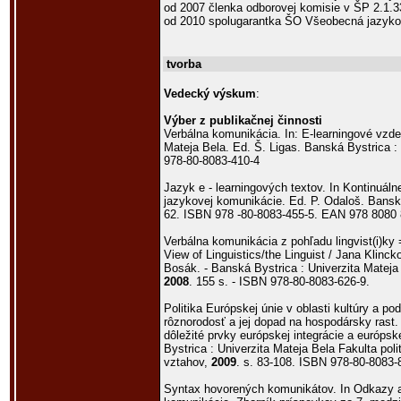
od 2007 členka odborovej komisie v ŠP 2.1.
od 2010 spolugarantka ŠO Všeobecná jazy
tvorba
Vedecký výskum
:
Výber z publikačnej činnosti
Verbálna komunikácia. In: E-learningové vzd
Mateja Bela. Ed. Š. Ligas. Banská Bystrica
978-80-8083-410-4
Jazyk e - learningových textov. In Kontinuáln
jazykovej komunikácie. Ed. P. Odaloš. Bans
62. ISBN 978 -80-8083-455-5. EAN 978 8080 
Verbálna komunikácia z pohľadu lingvist(i)ky
View of Linguistics/the Linguist / Jana Klinck
Bosák. - Banská Bystrica : Univerzita Mateja
2008
. 155 s. - ISBN 978-80-8083-626-9.
Politika Európskej únie v oblasti kultúry a po
rôznorodosť a jej dopad na hospodársky rast. I
dôležité prvky európskej integrácie a európske
Bystrica : Univerzita Mateja Bela Fakulta po
vztahov,
2009
. s. 83-108. ISBN 978-80-8083-
Syntax hovorených komunikátov. In Odkazy 