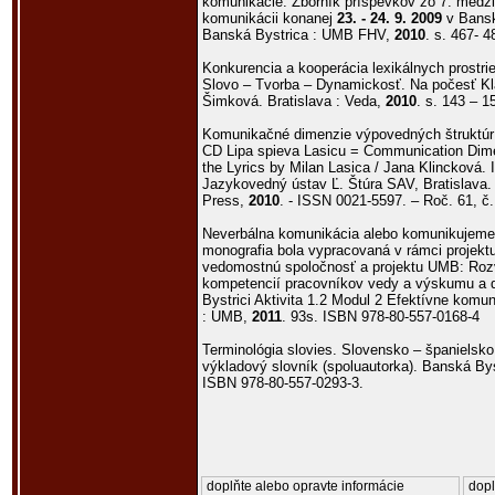
komunikácie. Zborník príspevkov zo 7. medzi
komunikácii konanej
23. - 24. 9. 2009
v Banske
Banská Bystrica : UMB FHV,
2010
. s. 467- 
Konkurencia a kooperácia lexikálnych prostrie
Slovo – Tvorba – Dynamickosť. Na počesť Kl
Šimková. Bratislava : Veda,
2010
. s. 143 – 
Komunikačné dimenzie výpovedných štruktúr (
CD Lipa spieva Lasicu = Communication Dimen
the Lyrics by Milan Lasica / Jana Klincková.
Jazykovedný ústav Ľ. Štúra SAV, Bratislava. 
Press,
2010
. - ISSN 0021-5597. – Roč. 61, č.
Neverbálna komunikácia alebo komunikujeme 
monografia bola vypracovaná v rámci projek
vedomostnú spoločnosť a projektu UMB: Roz
kompetencií pracovníkov vedy a výskumu a 
Bystrici Aktivita 1.2 Modul 2 Efektívne komu
: UMB,
2011
. 93s. ISBN 978-80-557-0168-4
Terminológia slovies. Slovensko – španielsko
výkladový slovník (spoluautorka). Banská B
ISBN 978-80-557-0293-3.
doplňte alebo opravte informácie
dopl