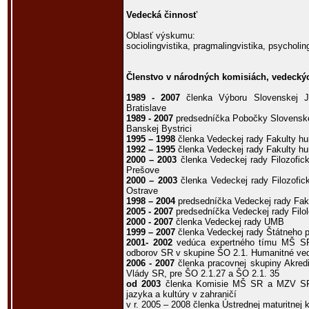
Vedecká činnosť
Oblasť výskumu:
sociolingvistika, pragmalingvistika, psycholin
Členstvo v národných komisiách, vedeckých
1989 - 2007
členka Výboru Slovenskej J
Bratislave
1989 - 2007
predsedníčka Pobočky Slovenske
Banskej Bystrici
1995 – 1998
členka Vedeckej rady Fakulty h
1992 – 1995
členka Vedeckej rady Fakulty h
2000 – 2003
členka Vedeckej rady Filozofick
Prešove
2000 – 2003
členka Vedeckej rady Filozofick
Ostrave
1998 – 2004
predsedníčka Vedeckej rady Fak
2005 - 2007
predsedníčka Vedeckej rady Filol
2000 - 2007
členka Vedeckej rady UMB
1999 – 2007
členka Vedeckej rady Štátneho p
2001- 2002
vedúca expertného tímu MŠ SR 
odborov SR v skupine ŠO 2.1. Humanitné ve
2006 - 2007
členka pracovnej skupiny Akredi
Vlády SR, pre ŠO 2.1.27 a ŠO 2.1. 35
od 2003
členka Komisie MŠ SR a MZV SR p
jazyka a kultúry v zahraničí
v r. 2005 – 2008 členka Ústrednej maturitne