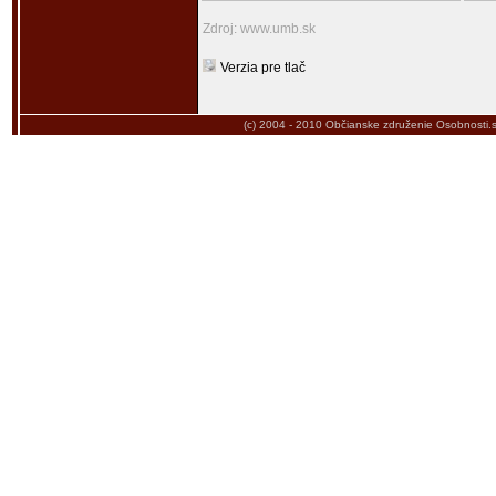
Zdroj: www.umb.sk
Verzia pre tlač
(c) 2004 - 2010
Občianske združenie Osobnosti.