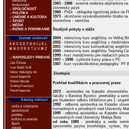
medicína
1983 - 1988
- externá vedecká ašpirantúra na
funkcionári
slovenský jazyk
.: SPOLOČNOSŤ
1980
- PhDr. - obhajoba rigoróznej práce na
.: POLITIKA
1973
- ukončenie vysokoškolského štúdia na 
.: UMENIE A KULTÚRA
slovenčina – nemčina
.: ŠPORT
.: MÉDIÁ
Študijné pobyty a stáže
.: BIZNIS A PODNIKANIE
2004
- intenzívny kurz angličtiny vo Veľkej Bri
2002
- intenzívny kurz angličtiny v medziná
2001
- intenzívny kurz komunikačnej angličt
2000
- intenzívny kurz angličtiny Teaching C
1999
- kurz manažmentu pre riadiacich prac
.: NAPOSLEDY PRIDANÍ
1997 – 1998
- cyklické kurzy práce s PC
Ján Čižmár
1987
- kurz vysokoškolskej pedagogiky: PF 
Ivan Baláž Kráľ
Viktor Hidvéghy ml.
životopis
Jozef Majerčík
Róbert Bezák
Prehľad kvalifikácie a pracovnej praxe
Ondrej Francisci
Pavel Kapusta
1973
- asistentka na Katedre slovenského 
fakulty v Banskej Bystrici: prednášky a sem
pre študentov odboru Učiteľstvo pre 1. stupe
1992
- odborná asistentka na Katedre sloven
. veda a vzdelanie
humanitných a prírodných vied Univerzity Mat
. spoločnosť
1995
- odborná asistentka na Katedre sloven
. politika
humanitných vied Univerzity Mateja Bela
. kultúra a umenie
od roku 1985
- prednáša a vedie semin
. šport
spisovného jazyka (morfológia, syntax, štyl
. médiá