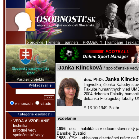
|
|
|
|
|
o projekte
kritériá
partneri
PROJEKTY
kampane
rekla
Janka Klincková
/ spoločenské vedy 
Janka Klinck
doc. PhDr.
lingvistka, členka Katedry slo
Fakulte humanitných vied UMB 
2004 dekanka Fakulty humanit
dekanka Filologickej fakulty 
v menách
všade
13.10.1949 Poltár
*
vzdelanie
.: VEDA A VZDELANIE
technika
1996
- doc. - habilitácia v odbore slovenský
prírodné vedy
Banskej Bystrici
spoločenské vedy
1988
- CSc. - obhajoba dizertačnej práce na 