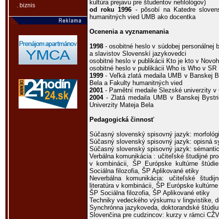
kultúra prejavu pre študentov nefilológov)
. biznis
od roku 1996
- pôsobí na Katedre slovens
humanitných vied UMB ako docentka
Ocenenia a vyznamenania
1998
- osobitné heslo v súdobej personálnej b
a slavistov Slovenskí jazykovedci
osobitné heslo v publikácii Kto je kto v Novo
osobitné heslo v publikácii Who is Who v SR
1999
- Veľká zlatá medaila UMB v Banskej Bys
Bela a Fakulty humanitných vied
2001
- Pamětní medaile Slezské univerzity v
2004
- Zlatá medaila UMB v Banskej Bystri
Univerzity Mateja Bela
Pedagogická činnosť
Súčasný slovenský spisovný jazyk: morfológ
Súčasný slovenský spisovný jazyk: opisná s
Súčasný slovenský spisovný jazyk: sémanti
Verbálna komunikácia : učiteľské študijné pro
v kombinácii, ŠP Európske kultúrne štúd
Sociálna filozofia, ŠP Aplikované etiky
Neverbálna komunikácia: učiteľské študi
literatúra v kombinácii, ŠP Európske kultúrn
ŠP Sociálna filozofia, ŠP Aplikované etiky
Techniky vedeckého výskumu v lingvistike, 
Synchrónna jazykoveda, doktorandské štúdi
Slovenčina pre cudzincov: kurzy v rámci CŽ