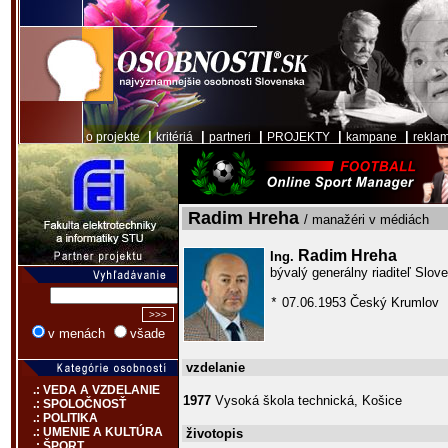
|
|
|
|
|
o projekte
kritériá
partneri
PROJEKTY
kampane
rekla
Radim Hreha
/ manažéri v médiách
Radim Hreha
Ing.
bývalý generálny riaditeľ Slove
07.06.1953 Český Krumlov
*
v menách
všade
vzdelanie
.: VEDA A VZDELANIE
1977
Vysoká škola technická, Košice
.: SPOLOČNOSŤ
.: POLITIKA
.: UMENIE A KULTÚRA
životopis
.: ŠPORT