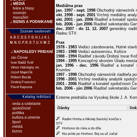
.: MÉDIÁ
Mediálna prax
tváre a hlasy
jan. 1997 - sept. 1998
Obchodný námestník ri
novinári
okt. 1998 - sept. 2001
Vrchný mediálny analy
manažéri
okt. 2001 - jan. 2006
Riaditeľ a konateľ spol
.: BIZNIS A PODNIKANIE
feb. 2006 - jun 2006
Riaditeľ sekretariátu Gen
dec. 2007 - do 11. 12. 2007
generálny riadi
Radou STV.
Prax
1978 - 1983
Vedúci zásobovania, Hutné stav
1983 - 1988
Vedúci autoservisu, Košice
.: NAPOSLEDY PRIDANÍ
1988 - 1994
Riaditeľ závodu Drobný tovar Ko
Ján Čižmár
1994 - 1995
Koncepčný ekonóm Úradu mesta
Ivan Baláž Kráľ
jan. 1996 - dec. 1996
Riaditeľ a konateľ 
Viktor Hidvéghy ml.
Krumlov
Jozef Majerčík
1997 - 1998
Obchodný námestník riaditeľa p
Róbert Bezák
1998 - 2001
Vrchný mediálny analytik spoloč
Ondrej Francisci
2001 - 2006
Riaditeľ a konateľ spoločnosti Če
Pavel Kapusta
feb. 2006 - jún 2006
Riaditeľ sekretariátu Gen
Externe prednáša na Vysokej škole J. A. Ko
. veda a vzdelanie
články
link
. spoločnosť
. politika
. kultúra a umenie
Radim Hreha a Nikolaj Savický končia v
. šport
STV
. médiá
Hrehove do roka a do dňa
. biznis
Kto príde po Hrehovi. Boj sa už začal